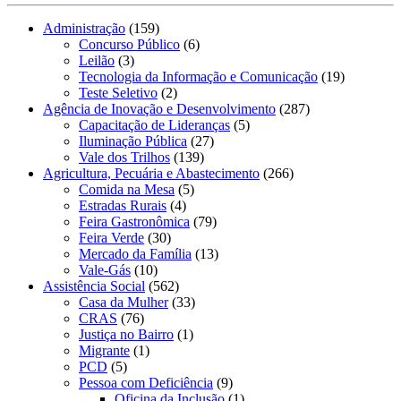
Administração
(159)
Concurso Público
(6)
Leilão
(3)
Tecnologia da Informação e Comunicação
(19)
Teste Seletivo
(2)
Agência de Inovação e Desenvolvimento
(287)
Capacitação de Lideranças
(5)
Iluminação Pública
(27)
Vale dos Trilhos
(139)
Agricultura, Pecuária e Abastecimento
(266)
Comida na Mesa
(5)
Estradas Rurais
(4)
Feira Gastronômica
(79)
Feira Verde
(30)
Mercado da Família
(13)
Vale-Gás
(10)
Assistência Social
(562)
Casa da Mulher
(33)
CRAS
(76)
Justiça no Bairro
(1)
Migrante
(1)
PCD
(5)
Pessoa com Deficiência
(9)
Oficina da Inclusão
(1)