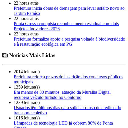
22 horas atrás
Prefeitura inicia obras de drenagem para levar asfalto novo ao
Jardim Paraíso
22 horas atrás
Ponta Grossa conquista reconhecimento estadual com dois
Projetos Inovadores 2026
22 horas atrás
Prefeitura formaliza apoio a pesquisa voltada à biodiversidade
e à restauração ecológica em PG
Notícias Mais Lidas
2014 leitura(s)
Prefeitura reforça prazos de inscrição dos concursos públicos
municipais
1359 leitura(s)
Em menos de 30 minutos, atuação da Muralha Digital
recupera veículo furtado no Contorno
1239 leitura(s)
Usuários têm últimos dias para solicitar o uso de créditos do
transporte coletivo
1016 leitura(s)
Lâmpadas de tecnologia LED já cobrem 80% de Ponta