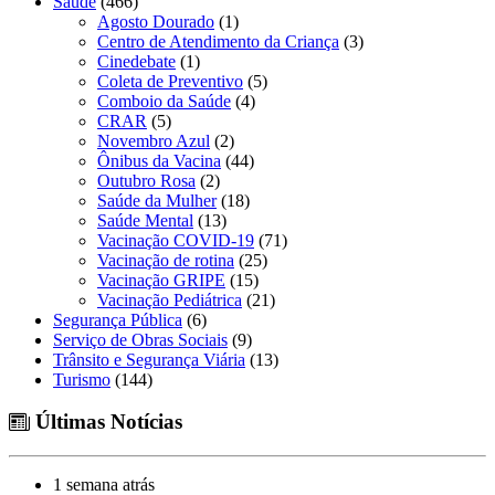
Saúde
(466)
Agosto Dourado
(1)
Centro de Atendimento da Criança
(3)
Cinedebate
(1)
Coleta de Preventivo
(5)
Comboio da Saúde
(4)
CRAR
(5)
Novembro Azul
(2)
Ônibus da Vacina
(44)
Outubro Rosa
(2)
Saúde da Mulher
(18)
Saúde Mental
(13)
Vacinação COVID-19
(71)
Vacinação de rotina
(25)
Vacinação GRIPE
(15)
Vacinação Pediátrica
(21)
Segurança Pública
(6)
Serviço de Obras Sociais
(9)
Trânsito e Segurança Viária
(13)
Turismo
(144)
Últimas Notícias
1 semana atrás