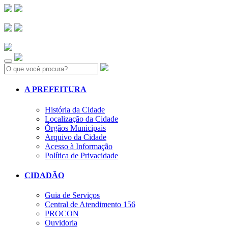
Search:
A PREFEITURA
História da Cidade
Localização da Cidade
Órgãos Municipais
Arquivo da Cidade
Acesso à Informação
Política de Privacidade
CIDADÃO
Guia de Serviços
Central de Atendimento 156
PROCON
Ouvidoria