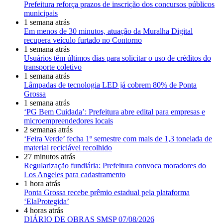
Prefeitura reforça prazos de inscrição dos concursos públicos
municipais
1 semana atrás
Em menos de 30 minutos, atuação da Muralha Digital
recupera veículo furtado no Contorno
1 semana atrás
Usuários têm últimos dias para solicitar o uso de créditos do
transporte coletivo
1 semana atrás
Lâmpadas de tecnologia LED já cobrem 80% de Ponta
Grossa
1 semana atrás
‘PG Bem Cuidada’: Prefeitura abre edital para empresas e
microempreendedores locais
2 semanas atrás
‘Feira Verde’ fecha 1º semestre com mais de 1,3 tonelada de
material reciclável recolhido
27 minutos atrás
Regularização fundiária: Prefeitura convoca moradores do
Los Angeles para cadastramento
1 hora atrás
Ponta Grossa recebe prêmio estadual pela plataforma
‘ElaProtegida’
4 horas atrás
DIÁRIO DE OBRAS SMSP 07/08/2026