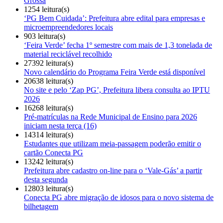
Grossa
1254 leitura(s)
‘PG Bem Cuidada’: Prefeitura abre edital para empresas e
microempreendedores locais
903 leitura(s)
‘Feira Verde’ fecha 1º semestre com mais de 1,3 tonelada de
material reciclável recolhido
27392 leitura(s)
Novo calendário do Programa Feira Verde está disponível
20638 leitura(s)
No site e pelo ‘Zap PG’, Prefeitura libera consulta ao IPTU
2026
16268 leitura(s)
Pré-matrículas na Rede Municipal de Ensino para 2026
iniciam nesta terça (16)
14314 leitura(s)
Estudantes que utilizam meia-passagem poderão emitir o
cartão Conecta PG
13242 leitura(s)
Prefeitura abre cadastro on-line para o ‘Vale-Gás’ a partir
desta segunda
12803 leitura(s)
Conecta PG abre migração de idosos para o novo sistema de
bilhetagem