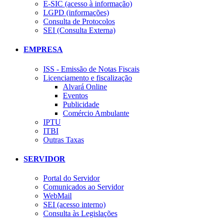
E-SIC (acesso à informação)
LGPD (informações)
Consulta de Protocolos
SEI (Consulta Externa)
EMPRESA
ISS - Emissão de Notas Fiscais
Licenciamento e fiscalização
Alvará Online
Eventos
Publicidade
Comércio Ambulante
IPTU
ITBI
Outras Taxas
SERVIDOR
Portal do Servidor
Comunicados ao Servidor
WebMail
SEI (acesso interno)
Consulta às Legislações