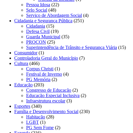
Pessoa Idosa
(22)
Selo Social
(48)
Serviço de Abordagem Social
(4)
Cidadania e Segurança Pública
(251)
Cidadania
(15)
Defesa Civil
(19)
Guarda Municipal
(35)
PROCON
(25)
Superintendência de Trânsito e Segurança Viária
(15)
Consumidor
(1)
Controladoria Geral do Município
(7)
Cultura
(466)
Corpus Christi
(1)
Festival de Inverno
(4)
PG Memória
(2)
Educação
(203)
Congresso de Educação
(2)
Educação Especial Inclusiva
(2)
Infraestrutura escolar
(3)
Esportes
(340)
Família e Desenvolvimento Social
(230)
Habitação
(28)
LGBT
(1)
PG Sem Fome
(2)
Fazenda
(216)