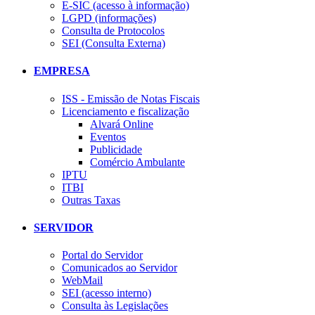
E-SIC (acesso à informação)
LGPD (informações)
Consulta de Protocolos
SEI (Consulta Externa)
EMPRESA
ISS - Emissão de Notas Fiscais
Licenciamento e fiscalização
Alvará Online
Eventos
Publicidade
Comércio Ambulante
IPTU
ITBI
Outras Taxas
SERVIDOR
Portal do Servidor
Comunicados ao Servidor
WebMail
SEI (acesso interno)
Consulta às Legislações