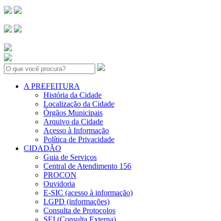
Search:
A PREFEITURA
História da Cidade
Localização da Cidade
Órgãos Municipais
Arquivo da Cidade
Acesso à Informação
Política de Privacidade
CIDADÃO
Guia de Serviços
Central de Atendimento 156
PROCON
Ouvidoria
E-SIC (acesso à informação)
LGPD (informações)
Consulta de Protocolos
SEI (Consulta Externa)