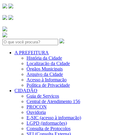
Search:
A PREFEITURA
História da Cidade
Localização da Cidade
Órgãos Municipais
Arquivo da Cidade
Acesso à Informação
Política de Privacidade
CIDADÃO
Guia de Serviços
Central de Atendimento 156
PROCON
Ouvidoria
E-SIC (acesso à informação)
LGPD (informações)
Consulta de Protocolos
SEI (Consulta Externa)