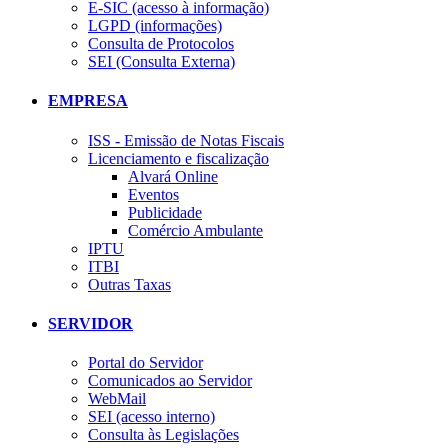
E-SIC (acesso à informação)
LGPD (informações)
Consulta de Protocolos
SEI (Consulta Externa)
EMPRESA
ISS - Emissão de Notas Fiscais
Licenciamento e fiscalização
Alvará Online
Eventos
Publicidade
Comércio Ambulante
IPTU
ITBI
Outras Taxas
SERVIDOR
Portal do Servidor
Comunicados ao Servidor
WebMail
SEI (acesso interno)
Consulta às Legislações