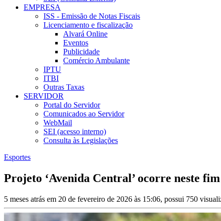
EMPRESA
ISS - Emissão de Notas Fiscais
Licenciamento e fiscalização
Alvará Online
Eventos
Publicidade
Comércio Ambulante
IPTU
ITBI
Outras Taxas
SERVIDOR
Portal do Servidor
Comunicados ao Servidor
WebMail
SEI (acesso interno)
Consulta às Legislações
Esportes
Projeto ‘Avenida Central’ ocorre neste f
5 meses atrás em 20 de fevereiro de 2026 às 15:06, possui 750 visua