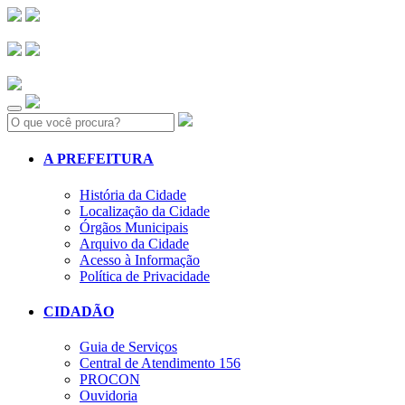
Search:
A PREFEITURA
História da Cidade
Localização da Cidade
Órgãos Municipais
Arquivo da Cidade
Acesso à Informação
Política de Privacidade
CIDADÃO
Guia de Serviços
Central de Atendimento 156
PROCON
Ouvidoria