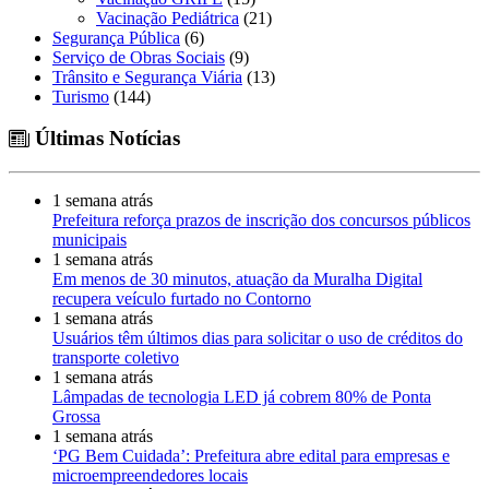
Vacinação Pediátrica
(21)
Segurança Pública
(6)
Serviço de Obras Sociais
(9)
Trânsito e Segurança Viária
(13)
Turismo
(144)
Últimas Notícias
1 semana atrás
Prefeitura reforça prazos de inscrição dos concursos públicos
municipais
1 semana atrás
Em menos de 30 minutos, atuação da Muralha Digital
recupera veículo furtado no Contorno
1 semana atrás
Usuários têm últimos dias para solicitar o uso de créditos do
transporte coletivo
1 semana atrás
Lâmpadas de tecnologia LED já cobrem 80% de Ponta
Grossa
1 semana atrás
‘PG Bem Cuidada’: Prefeitura abre edital para empresas e
microempreendedores locais