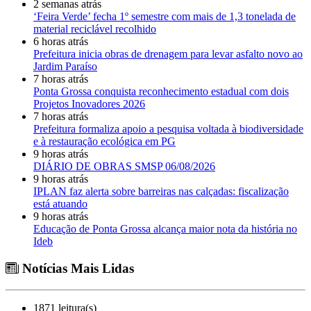
2 semanas atrás
‘Feira Verde’ fecha 1º semestre com mais de 1,3 tonelada de
material reciclável recolhido
6 horas atrás
Prefeitura inicia obras de drenagem para levar asfalto novo ao
Jardim Paraíso
7 horas atrás
Ponta Grossa conquista reconhecimento estadual com dois
Projetos Inovadores 2026
7 horas atrás
Prefeitura formaliza apoio a pesquisa voltada à biodiversidade
e à restauração ecológica em PG
9 horas atrás
DIÁRIO DE OBRAS SMSP 06/08/2026
9 horas atrás
IPLAN faz alerta sobre barreiras nas calçadas: fiscalização
está atuando
9 horas atrás
Educação de Ponta Grossa alcança maior nota da história no
Ideb
Notícias Mais Lidas
1871 leitura(s)