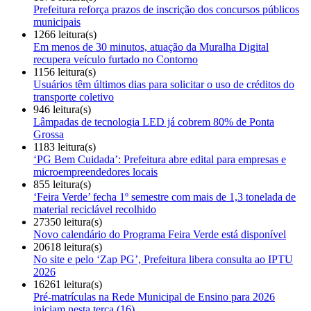
Prefeitura reforça prazos de inscrição dos concursos públicos
municipais
1266 leitura(s)
Em menos de 30 minutos, atuação da Muralha Digital
recupera veículo furtado no Contorno
1156 leitura(s)
Usuários têm últimos dias para solicitar o uso de créditos do
transporte coletivo
946 leitura(s)
Lâmpadas de tecnologia LED já cobrem 80% de Ponta
Grossa
1183 leitura(s)
‘PG Bem Cuidada’: Prefeitura abre edital para empresas e
microempreendedores locais
855 leitura(s)
‘Feira Verde’ fecha 1º semestre com mais de 1,3 tonelada de
material reciclável recolhido
27350 leitura(s)
Novo calendário do Programa Feira Verde está disponível
20618 leitura(s)
No site e pelo ‘Zap PG’, Prefeitura libera consulta ao IPTU
2026
16261 leitura(s)
Pré-matrículas na Rede Municipal de Ensino para 2026
iniciam nesta terça (16)