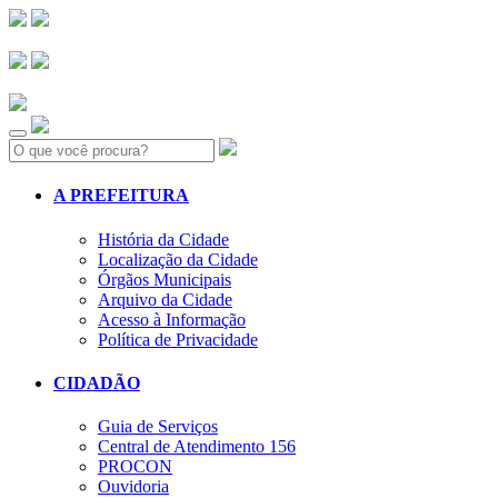
Search:
A PREFEITURA
História da Cidade
Localização da Cidade
Órgãos Municipais
Arquivo da Cidade
Acesso à Informação
Política de Privacidade
CIDADÃO
Guia de Serviços
Central de Atendimento 156
PROCON
Ouvidoria