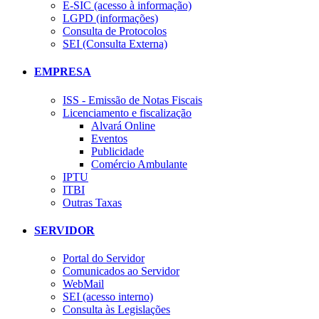
E-SIC (acesso à informação)
LGPD (informações)
Consulta de Protocolos
SEI (Consulta Externa)
EMPRESA
ISS - Emissão de Notas Fiscais
Licenciamento e fiscalização
Alvará Online
Eventos
Publicidade
Comércio Ambulante
IPTU
ITBI
Outras Taxas
SERVIDOR
Portal do Servidor
Comunicados ao Servidor
WebMail
SEI (acesso interno)
Consulta às Legislações