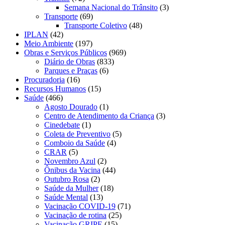
Semana Nacional do Trânsito
(3)
Transporte
(69)
Transporte Coletivo
(48)
IPLAN
(42)
Meio Ambiente
(197)
Obras e Serviços Públicos
(969)
Diário de Obras
(833)
Parques e Praças
(6)
Procuradoria
(16)
Recursos Humanos
(15)
Saúde
(466)
Agosto Dourado
(1)
Centro de Atendimento da Criança
(3)
Cinedebate
(1)
Coleta de Preventivo
(5)
Comboio da Saúde
(4)
CRAR
(5)
Novembro Azul
(2)
Ônibus da Vacina
(44)
Outubro Rosa
(2)
Saúde da Mulher
(18)
Saúde Mental
(13)
Vacinação COVID-19
(71)
Vacinação de rotina
(25)
Vacinação GRIPE
(15)