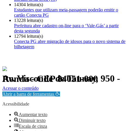
14304 leitura(s)
Estudantes que utilizam meia-passagem poderão emitir o
cartão Conecta PG
13228 leitura(s)
Prefeitura abre cadastro on-line para o ‘Vale-Gás’ a partir
desta segunda
12794 leitura(s)
Conecta PG abre migração de idosos para o novo sistema de
bilhetagem
Av. Visconde de Taunay, 950 - Ronda - CEP 84051-000
Política de Privacidade.
Acessar o conteúdo
Abrir a barra de ferramentas
Acessibilidade
Aumentar texto
Diminuir texto
Escala de cinza