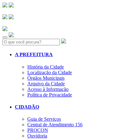
Search:
A PREFEITURA
História da Cidade
Localização da Cidade
Órgãos Municipais
Arquivo da Cidade
Acesso à Informação
Política de Privacidade
CIDADÃO
Guia de Serviços
Central de Atendimento 156
PROCON
Ouvidoria