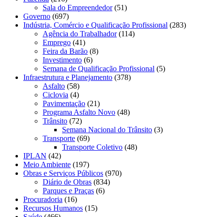
Sala do Empreendedor
(51)
Governo
(697)
Indústria, Comércio e Qualificação Profissional
(283)
Agência do Trabalhador
(114)
Emprego
(41)
Feira da Barão
(8)
Investimento
(6)
Semana de Qualificação Profissional
(5)
Infraestrutura e Planejamento
(378)
Asfalto
(58)
Ciclovia
(4)
Pavimentação
(21)
Programa Asfalto Novo
(48)
Trânsito
(72)
Semana Nacional do Trânsito
(3)
Transporte
(69)
Transporte Coletivo
(48)
IPLAN
(42)
Meio Ambiente
(197)
Obras e Serviços Públicos
(970)
Diário de Obras
(834)
Parques e Praças
(6)
Procuradoria
(16)
Recursos Humanos
(15)
Saúde
(466)