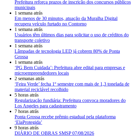
Prefeitura reforça prazos de inscrição dos concursos públicos
municipais
1 semana atrás
Em menos de 30 minutos, atuação da Muralha Digital
recupera veículo furtado no Contorno
1 semana atrás
Usuários têm últimos dias para solicitar o uso de créditos do
transporte coletivo
1 semana atrás
Lâmpadas de tecnologia LED já cobrem 80% de Ponta
Grossa
1 semana atrás
‘PG Bem Cuidada’: Prefeitura abre edital para empresas e
microempreendedores locais
2 semanas atrás
‘Feira Verde’ fecha 1º semestre com mais de 1,3 tonelada de
material reciclável recolhido
5 horas atrás
Regularização fundiária: Prefeitura convoca moradores do
Los Angeles para cadastramento
7 horas atrás
Ponta Grossa recebe prêmio estadual pela plataforma
‘ElaProtegida’
9 horas atrás
DIÁRIO DE OBRAS SMSP 07/08/2026