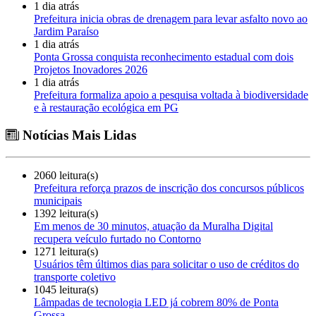
1 dia atrás
Prefeitura inicia obras de drenagem para levar asfalto novo ao
Jardim Paraíso
1 dia atrás
Ponta Grossa conquista reconhecimento estadual com dois
Projetos Inovadores 2026
1 dia atrás
Prefeitura formaliza apoio a pesquisa voltada à biodiversidade
e à restauração ecológica em PG
Notícias Mais Lidas
2060 leitura(s)
Prefeitura reforça prazos de inscrição dos concursos públicos
municipais
1392 leitura(s)
Em menos de 30 minutos, atuação da Muralha Digital
recupera veículo furtado no Contorno
1271 leitura(s)
Usuários têm últimos dias para solicitar o uso de créditos do
transporte coletivo
1045 leitura(s)
Lâmpadas de tecnologia LED já cobrem 80% de Ponta
Grossa