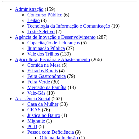
Administração
(159)
Concurso Público
(6)
Leilão
(3)
Tecnologia da Informação e Comunicação
(19)
Teste Seletivo
(2)
Agência de Inovação e Desenvolvimento
(287)
Capacitação de Lideranças
(5)
Iluminação Pública
(27)
Vale dos Trilhos
(139)
Agricultura, Pecuária e Abastecimento
(266)
Comida na Mesa
(5)
Estradas Rurais
(4)
Feira Gastronômica
(79)
Feira Verde
(30)
Mercado da Família
(13)
Vale-Gás
(10)
Assistência Social
(562)
Casa da Mulher
(33)
CRAS
(76)
Justiça no Bairro
(1)
Migrante
(1)
PCD
(5)
Pessoa com Deficiência
(9)
Oficina da Inclusão
(1)