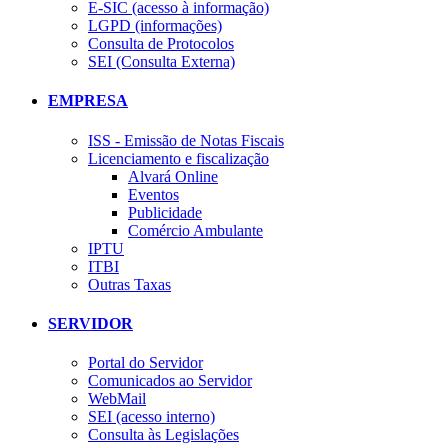
E-SIC (acesso à informação)
LGPD (informações)
Consulta de Protocolos
SEI (Consulta Externa)
EMPRESA
ISS - Emissão de Notas Fiscais
Licenciamento e fiscalização
Alvará Online
Eventos
Publicidade
Comércio Ambulante
IPTU
ITBI
Outras Taxas
SERVIDOR
Portal do Servidor
Comunicados ao Servidor
WebMail
SEI (acesso interno)
Consulta às Legislações