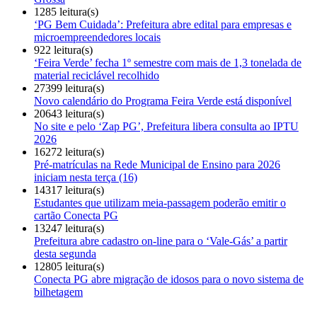
1285 leitura(s)
‘PG Bem Cuidada’: Prefeitura abre edital para empresas e
microempreendedores locais
922 leitura(s)
‘Feira Verde’ fecha 1º semestre com mais de 1,3 tonelada de
material reciclável recolhido
27399 leitura(s)
Novo calendário do Programa Feira Verde está disponível
20643 leitura(s)
No site e pelo ‘Zap PG’, Prefeitura libera consulta ao IPTU
2026
16272 leitura(s)
Pré-matrículas na Rede Municipal de Ensino para 2026
iniciam nesta terça (16)
14317 leitura(s)
Estudantes que utilizam meia-passagem poderão emitir o
cartão Conecta PG
13247 leitura(s)
Prefeitura abre cadastro on-line para o ‘Vale-Gás’ a partir
desta segunda
12805 leitura(s)
Conecta PG abre migração de idosos para o novo sistema de
bilhetagem