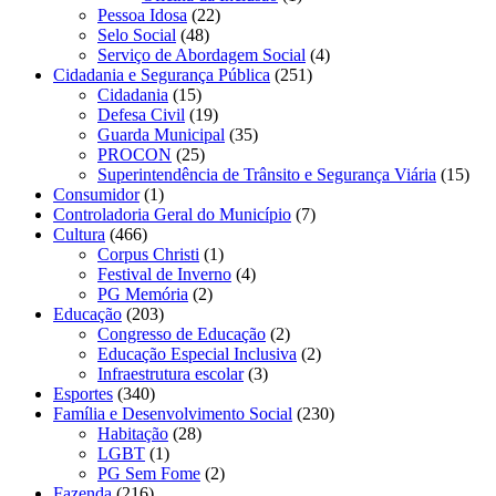
Pessoa Idosa
(22)
Selo Social
(48)
Serviço de Abordagem Social
(4)
Cidadania e Segurança Pública
(251)
Cidadania
(15)
Defesa Civil
(19)
Guarda Municipal
(35)
PROCON
(25)
Superintendência de Trânsito e Segurança Viária
(15)
Consumidor
(1)
Controladoria Geral do Município
(7)
Cultura
(466)
Corpus Christi
(1)
Festival de Inverno
(4)
PG Memória
(2)
Educação
(203)
Congresso de Educação
(2)
Educação Especial Inclusiva
(2)
Infraestrutura escolar
(3)
Esportes
(340)
Família e Desenvolvimento Social
(230)
Habitação
(28)
LGBT
(1)
PG Sem Fome
(2)
Fazenda
(216)