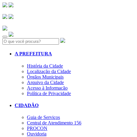
Search:
A PREFEITURA
História da Cidade
Localização da Cidade
Órgãos Municipais
Arquivo da Cidade
Acesso à Informação
Política de Privacidade
CIDADÃO
Guia de Serviços
Central de Atendimento 156
PROCON
Ouvidoria