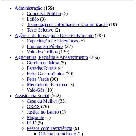
Administração
(159)
Concurso Público
(6)
Leilão
(3)
Tecnologia da Informação e Comunicação
(19)
Teste Seletivo
(2)
Agência de Inovação e Desenvolvimento
(287)
Capacitação de Lideranças
(5)
Iluminação Pública
(27)
Vale dos Trilhos
(139)
Agricultura, Pecuária e Abastecimento
(266)
Comida na Mesa
(5)
Estradas Rurais
(4)
Feira Gastronômica
(79)
Feira Verde
(30)
Mercado da Família
(13)
Vale-Gás
(10)
Assistência Social
(562)
Casa da Mulher
(33)
CRAS
(76)
Justiça no Bairro
(1)
Migrante
(1)
PCD
(5)
Pessoa com Deficiência
(9)
Oficina da Inclusão
(1)