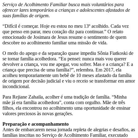
Serviço de Acolhimento Familiar busca mais voluntários para
oferecer lares temporários a crianças e adolescentes afastados de
suas famílias de origem.
“Difícil é começar. Hoje eu estou no meu 13º acolhido. Cada vez
que penso em parar, meu coração diz para continuar.” O relato
emocionado de Josimara de Jesus resume o sentimento de quem
descobre no acolhimento familiar uma missão de vida.
O medo do apego e da separação quase impediu Sônia Fiatkoski de
se tornar família acolhedora. “Eu pensei: nunca mais vou querer
devolver a criança, vou me apegar, vou sofrer. Mas e a criança? E a
criança que precisa de uma família?”, relembra. Em 2017, ela
acolheu temporariamente um bebê de 10 meses afastado da família
de origem por decisão judicial e viu o receio se transformar em amor
incondicional.
Para Rejiane Zahaila, acolher é uma tradição de família. “Minha
mãe já era família acolhedora”, conta com orgulho. Mãe de três
filhos, ela encontrou no acolhimento uma oportunidade de ensinar
valores preciosos às novas gerações.
Preparação e acompanhamento
Antes de embarcarem nessa jornada repleta de alegrias e desafios, as
famílias inscritas no Serviço de Acolhimento Familiar, executado