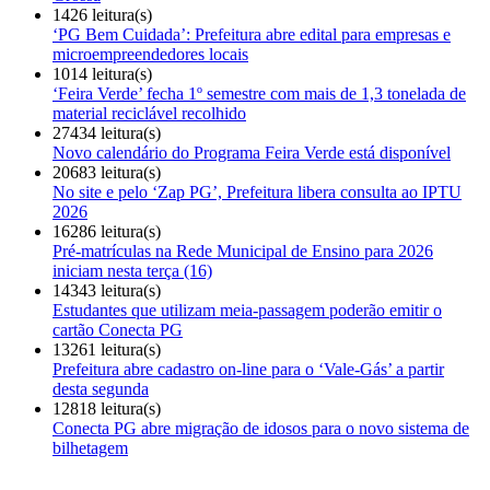
1426 leitura(s)
‘PG Bem Cuidada’: Prefeitura abre edital para empresas e
microempreendedores locais
1014 leitura(s)
‘Feira Verde’ fecha 1º semestre com mais de 1,3 tonelada de
material reciclável recolhido
27434 leitura(s)
Novo calendário do Programa Feira Verde está disponível
20683 leitura(s)
No site e pelo ‘Zap PG’, Prefeitura libera consulta ao IPTU
2026
16286 leitura(s)
Pré-matrículas na Rede Municipal de Ensino para 2026
iniciam nesta terça (16)
14343 leitura(s)
Estudantes que utilizam meia-passagem poderão emitir o
cartão Conecta PG
13261 leitura(s)
Prefeitura abre cadastro on-line para o ‘Vale-Gás’ a partir
desta segunda
12818 leitura(s)
Conecta PG abre migração de idosos para o novo sistema de
bilhetagem