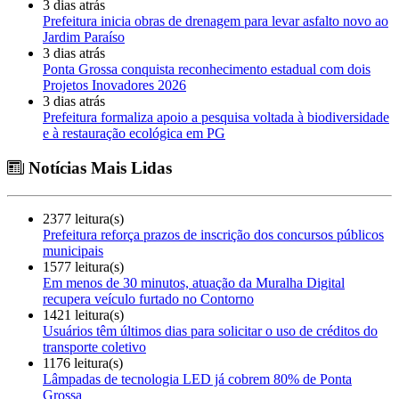
3 dias atrás
Prefeitura inicia obras de drenagem para levar asfalto novo ao
Jardim Paraíso
3 dias atrás
Ponta Grossa conquista reconhecimento estadual com dois
Projetos Inovadores 2026
3 dias atrás
Prefeitura formaliza apoio a pesquisa voltada à biodiversidade
e à restauração ecológica em PG
Notícias Mais Lidas
2377 leitura(s)
Prefeitura reforça prazos de inscrição dos concursos públicos
municipais
1577 leitura(s)
Em menos de 30 minutos, atuação da Muralha Digital
recupera veículo furtado no Contorno
1421 leitura(s)
Usuários têm últimos dias para solicitar o uso de créditos do
transporte coletivo
1176 leitura(s)
Lâmpadas de tecnologia LED já cobrem 80% de Ponta
Grossa