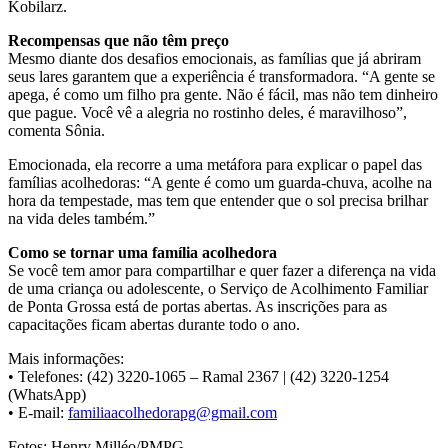
Kobilarz.
Recompensas que não têm preço
Mesmo diante dos desafios emocionais, as famílias que já abriram
seus lares garantem que a experiência é transformadora. “A gente se
apega, é como um filho pra gente. Não é fácil, mas não tem dinheiro
que pague. Você vê a alegria no rostinho deles, é maravilhoso”,
comenta Sônia.
Emocionada, ela recorre a uma metáfora para explicar o papel das
famílias acolhedoras: “A gente é como um guarda-chuva, acolhe na
hora da tempestade, mas tem que entender que o sol precisa brilhar
na vida deles também.”
Como se tornar uma família acolhedora
Se você tem amor para compartilhar e quer fazer a diferença na vida
de uma criança ou adolescente, o Serviço de Acolhimento Familiar
de Ponta Grossa está de portas abertas. As inscrições para as
capacitações ficam abertas durante todo o ano.
Mais informações:
• Telefones: (42) 3220-1065 – Ramal 2367 | (42) 3220-1254
(WhatsApp)
• E-mail:
familiaacolhedorapg@gmail.com
Fotos: Henry Milléo/PMPG