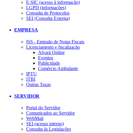
E-SIC (acesso à informação)
LGPD (informações)
Consulta de Protocolos
SEI (Consulta Externa)
EMPRESA
ISS - Emissão de Notas Fiscais
Licenciamento e fiscalização
Alvará Online
Eventos
Publicidade
Comércio Ambulante
IPTU
ITBI
Outras Taxas
SERVIDOR
Portal do Servidor
Comunicados ao Servidor
WebMail
SEI (acesso interno)
Consulta às Legislações