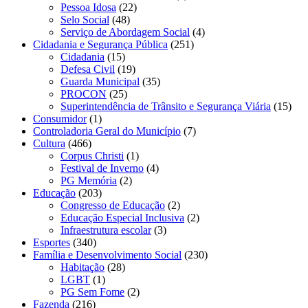
Pessoa Idosa
(22)
Selo Social
(48)
Serviço de Abordagem Social
(4)
Cidadania e Segurança Pública
(251)
Cidadania
(15)
Defesa Civil
(19)
Guarda Municipal
(35)
PROCON
(25)
Superintendência de Trânsito e Segurança Viária
(15)
Consumidor
(1)
Controladoria Geral do Município
(7)
Cultura
(466)
Corpus Christi
(1)
Festival de Inverno
(4)
PG Memória
(2)
Educação
(203)
Congresso de Educação
(2)
Educação Especial Inclusiva
(2)
Infraestrutura escolar
(3)
Esportes
(340)
Família e Desenvolvimento Social
(230)
Habitação
(28)
LGBT
(1)
PG Sem Fome
(2)
Fazenda
(216)