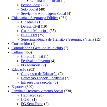
Oficina da Inclusão
(1)
Pessoa Idosa
(22)
Selo Social
(48)
Serviço de Abordagem Social
(4)
Cidadania e Segurança Pública
(251)
Cidadania
(15)
Defesa Civil
(19)
Guarda Municipal
(35)
PROCON
(25)
Superintendência de Trânsito e Segurança Viária
(15)
Consumidor
(1)
Controladoria Geral do Município
(7)
Cultura
(466)
Corpus Christi
(1)
Festival de Inverno
(4)
PG Memória
(2)
Educação
(203)
Congresso de Educação
(2)
Educação Especial Inclusiva
(2)
Infraestrutura escolar
(3)
Esportes
(340)
Família e Desenvolvimento Social
(230)
Habitação
(28)
LGBT
(1)
PG Sem Fome
(2)