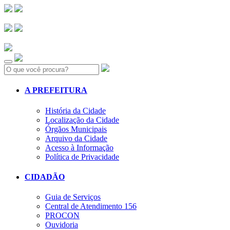
Search:
A PREFEITURA
História da Cidade
Localização da Cidade
Órgãos Municipais
Arquivo da Cidade
Acesso à Informação
Política de Privacidade
CIDADÃO
Guia de Serviços
Central de Atendimento 156
PROCON
Ouvidoria