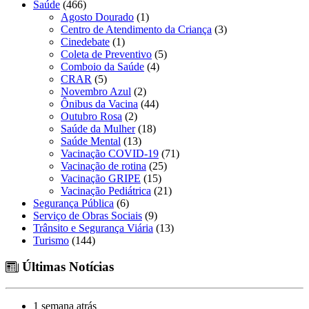
Saúde
(466)
Agosto Dourado
(1)
Centro de Atendimento da Criança
(3)
Cinedebate
(1)
Coleta de Preventivo
(5)
Comboio da Saúde
(4)
CRAR
(5)
Novembro Azul
(2)
Ônibus da Vacina
(44)
Outubro Rosa
(2)
Saúde da Mulher
(18)
Saúde Mental
(13)
Vacinação COVID-19
(71)
Vacinação de rotina
(25)
Vacinação GRIPE
(15)
Vacinação Pediátrica
(21)
Segurança Pública
(6)
Serviço de Obras Sociais
(9)
Trânsito e Segurança Viária
(13)
Turismo
(144)
Últimas Notícias
1 semana atrás