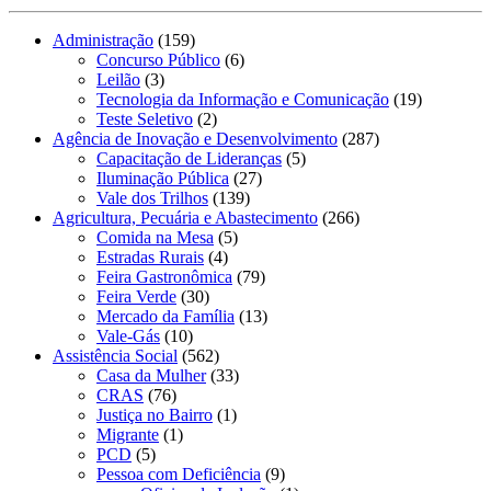
Administração
(159)
Concurso Público
(6)
Leilão
(3)
Tecnologia da Informação e Comunicação
(19)
Teste Seletivo
(2)
Agência de Inovação e Desenvolvimento
(287)
Capacitação de Lideranças
(5)
Iluminação Pública
(27)
Vale dos Trilhos
(139)
Agricultura, Pecuária e Abastecimento
(266)
Comida na Mesa
(5)
Estradas Rurais
(4)
Feira Gastronômica
(79)
Feira Verde
(30)
Mercado da Família
(13)
Vale-Gás
(10)
Assistência Social
(562)
Casa da Mulher
(33)
CRAS
(76)
Justiça no Bairro
(1)
Migrante
(1)
PCD
(5)
Pessoa com Deficiência
(9)