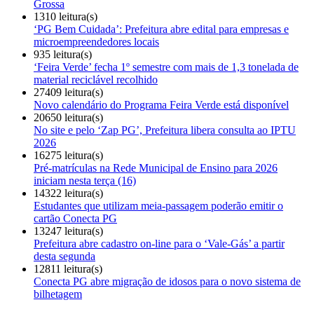
Grossa
1310 leitura(s)
‘PG Bem Cuidada’: Prefeitura abre edital para empresas e
microempreendedores locais
935 leitura(s)
‘Feira Verde’ fecha 1º semestre com mais de 1,3 tonelada de
material reciclável recolhido
27409 leitura(s)
Novo calendário do Programa Feira Verde está disponível
20650 leitura(s)
No site e pelo ‘Zap PG’, Prefeitura libera consulta ao IPTU
2026
16275 leitura(s)
Pré-matrículas na Rede Municipal de Ensino para 2026
iniciam nesta terça (16)
14322 leitura(s)
Estudantes que utilizam meia-passagem poderão emitir o
cartão Conecta PG
13247 leitura(s)
Prefeitura abre cadastro on-line para o ‘Vale-Gás’ a partir
desta segunda
12811 leitura(s)
Conecta PG abre migração de idosos para o novo sistema de
bilhetagem