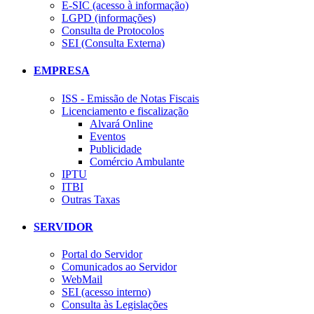
E-SIC (acesso à informação)
LGPD (informações)
Consulta de Protocolos
SEI (Consulta Externa)
EMPRESA
ISS - Emissão de Notas Fiscais
Licenciamento e fiscalização
Alvará Online
Eventos
Publicidade
Comércio Ambulante
IPTU
ITBI
Outras Taxas
SERVIDOR
Portal do Servidor
Comunicados ao Servidor
WebMail
SEI (acesso interno)
Consulta às Legislações