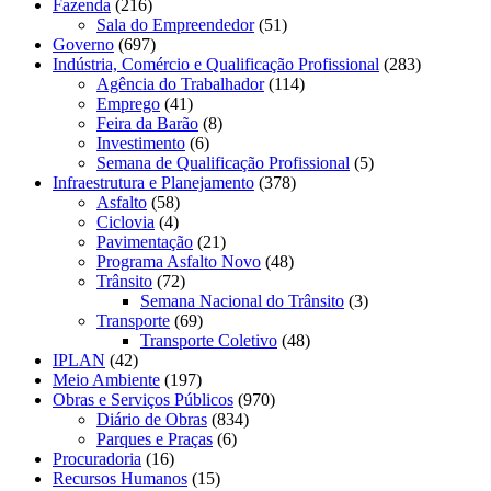
Fazenda
(216)
Sala do Empreendedor
(51)
Governo
(697)
Indústria, Comércio e Qualificação Profissional
(283)
Agência do Trabalhador
(114)
Emprego
(41)
Feira da Barão
(8)
Investimento
(6)
Semana de Qualificação Profissional
(5)
Infraestrutura e Planejamento
(378)
Asfalto
(58)
Ciclovia
(4)
Pavimentação
(21)
Programa Asfalto Novo
(48)
Trânsito
(72)
Semana Nacional do Trânsito
(3)
Transporte
(69)
Transporte Coletivo
(48)
IPLAN
(42)
Meio Ambiente
(197)
Obras e Serviços Públicos
(970)
Diário de Obras
(834)
Parques e Praças
(6)
Procuradoria
(16)
Recursos Humanos
(15)