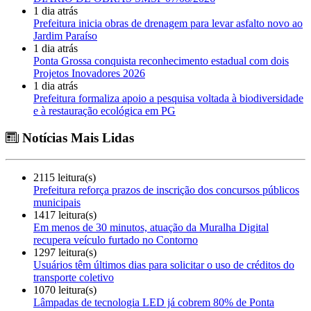
1 dia atrás
Prefeitura inicia obras de drenagem para levar asfalto novo ao
Jardim Paraíso
1 dia atrás
Ponta Grossa conquista reconhecimento estadual com dois
Projetos Inovadores 2026
1 dia atrás
Prefeitura formaliza apoio a pesquisa voltada à biodiversidade
e à restauração ecológica em PG
Notícias Mais Lidas
2115 leitura(s)
Prefeitura reforça prazos de inscrição dos concursos públicos
municipais
1417 leitura(s)
Em menos de 30 minutos, atuação da Muralha Digital
recupera veículo furtado no Contorno
1297 leitura(s)
Usuários têm últimos dias para solicitar o uso de créditos do
transporte coletivo
1070 leitura(s)
Lâmpadas de tecnologia LED já cobrem 80% de Ponta