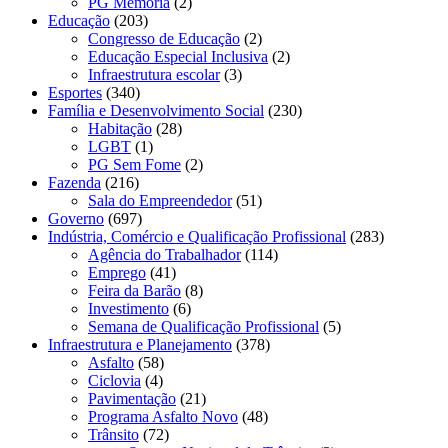
PG Memória
(2)
Educação
(203)
Congresso de Educação
(2)
Educação Especial Inclusiva
(2)
Infraestrutura escolar
(3)
Esportes
(340)
Família e Desenvolvimento Social
(230)
Habitação
(28)
LGBT
(1)
PG Sem Fome
(2)
Fazenda
(216)
Sala do Empreendedor
(51)
Governo
(697)
Indústria, Comércio e Qualificação Profissional
(283)
Agência do Trabalhador
(114)
Emprego
(41)
Feira da Barão
(8)
Investimento
(6)
Semana de Qualificação Profissional
(5)
Infraestrutura e Planejamento
(378)
Asfalto
(58)
Ciclovia
(4)
Pavimentação
(21)
Programa Asfalto Novo
(48)
Trânsito
(72)