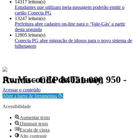
14317 leitura(s)
Estudantes que utilizam meia-passagem poderão emitir o
cartão Conecta PG
13247 leitura(s)
Prefeitura abre cadastro on-line para o ‘Vale-Gás’ a partir
desta segunda
12805 leitura(s)
Conecta PG abre migração de idosos para o novo sistema de
bilhetagem
Av. Visconde de Taunay, 950 - Ronda - CEP 84051-000
Política de Privacidade.
Acessar o conteúdo
Abrir a barra de ferramentas
Acessibilidade
Aumentar texto
Diminuir texto
Escala de cinza
Alto contraste