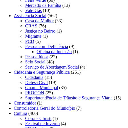
Feira Verde
(30)
Mercado da Família
(13)
Vale-Gás
(10)
Assistência Social
(562)
Casa da Mulher
(33)
CRAS
(76)
Justiça no Bairro
(1)
Migrante
(1)
PCD
(5)
Pessoa com Deficiência
(9)
Oficina da Inclusão
(1)
Pessoa Idosa
(22)
Selo Social
(48)
Serviço de Abordagem Social
(4)
Cidadania e Segurança Pública
(251)
Cidadania
(15)
Defesa Civil
(19)
Guarda Municipal
(35)
PROCON
(25)
Superintendência de Trânsito e Segurança Viária
(15)
Consumidor
(1)
Controladoria Geral do Município
(7)
Cultura
(466)
Corpus Christi
(1)
Festival de Inverno
(4)