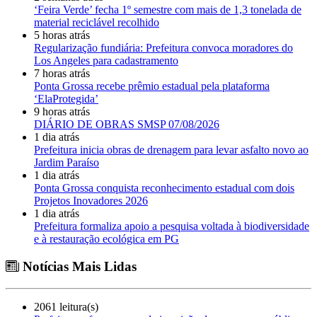
‘Feira Verde’ fecha 1º semestre com mais de 1,3 tonelada de
material reciclável recolhido
5 horas atrás
Regularização fundiária: Prefeitura convoca moradores do
Los Angeles para cadastramento
7 horas atrás
Ponta Grossa recebe prêmio estadual pela plataforma
‘ElaProtegida’
9 horas atrás
DIÁRIO DE OBRAS SMSP 07/08/2026
1 dia atrás
Prefeitura inicia obras de drenagem para levar asfalto novo ao
Jardim Paraíso
1 dia atrás
Ponta Grossa conquista reconhecimento estadual com dois
Projetos Inovadores 2026
1 dia atrás
Prefeitura formaliza apoio a pesquisa voltada à biodiversidade
e à restauração ecológica em PG
Notícias Mais Lidas
2061 leitura(s)