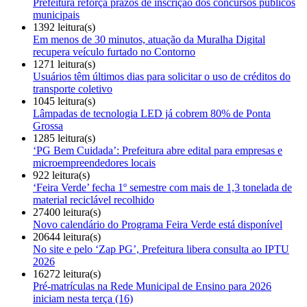
Prefeitura reforça prazos de inscrição dos concursos públicos
municipais
1392 leitura(s)
Em menos de 30 minutos, atuação da Muralha Digital
recupera veículo furtado no Contorno
1271 leitura(s)
Usuários têm últimos dias para solicitar o uso de créditos do
transporte coletivo
1045 leitura(s)
Lâmpadas de tecnologia LED já cobrem 80% de Ponta
Grossa
1285 leitura(s)
‘PG Bem Cuidada’: Prefeitura abre edital para empresas e
microempreendedores locais
922 leitura(s)
‘Feira Verde’ fecha 1º semestre com mais de 1,3 tonelada de
material reciclável recolhido
27400 leitura(s)
Novo calendário do Programa Feira Verde está disponível
20644 leitura(s)
No site e pelo ‘Zap PG’, Prefeitura libera consulta ao IPTU
2026
16272 leitura(s)
Pré-matrículas na Rede Municipal de Ensino para 2026
iniciam nesta terça (16)