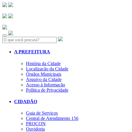
Search:
A PREFEITURA
História da Cidade
Localização da Cidade
Órgãos Municipais
Arquivo da Cidade
Acesso à Informação
Política de Privacidade
CIDADÃO
Guia de Serviços
Central de Atendimento 156
PROCON
Ouvidoria