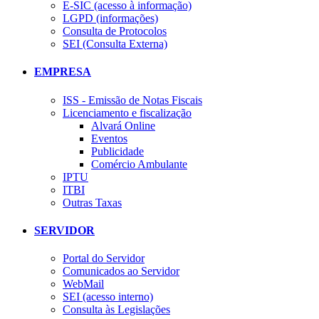
E-SIC (acesso à informação)
LGPD (informações)
Consulta de Protocolos
SEI (Consulta Externa)
EMPRESA
ISS - Emissão de Notas Fiscais
Licenciamento e fiscalização
Alvará Online
Eventos
Publicidade
Comércio Ambulante
IPTU
ITBI
Outras Taxas
SERVIDOR
Portal do Servidor
Comunicados ao Servidor
WebMail
SEI (acesso interno)
Consulta às Legislações