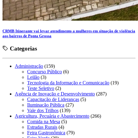
CRMB Itinerante vai levar atendimento a mulheres em situação de violência
aos bairros de Ponta Grossa
Categorias
Administração
(159)
Concurso Público
(6)
Leilão
(3)
Tecnologia da Informação e Comunicação
(19)
Teste Seletivo
(2)
Agência de Inovação e Desenvolvimento
(287)
Capacitação de Lideranças
(5)
Iluminação Pública
(27)
Vale dos Trilhos
(139)
Agricultura, Pecuária e Abastecimento
(266)
Comida na Mesa
(5)
Estradas Rurais
(4)
Feira Gastronômica
(79)