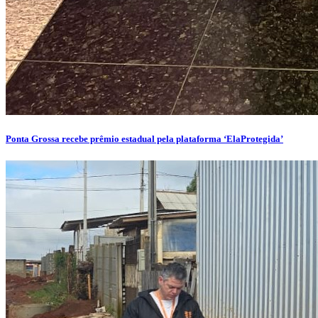
Ponta Grossa recebe prêmio estadual pela plataforma ‘ElaProtegida’