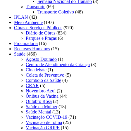
Semana Nacional do Trânsito
(3)
Transporte
(69)
Transporte Coletivo
(48)
IPLAN
(42)
Meio Ambiente
(197)
Obras e Serviços Públicos
(970)
Diário de Obras
(834)
Parques e Praças
(6)
Procuradoria
(16)
Recursos Humanos
(15)
Saúde
(466)
Agosto Dourado
(1)
Centro de Atendimento da Criança
(3)
Cinedebate
(1)
Coleta de Preventivo
(5)
Comboio da Saúde
(4)
CRAR
(5)
Novembro Azul
(2)
Ônibus da Vacina
(44)
Outubro Rosa
(2)
Saúde da Mulher
(18)
Saúde Mental
(13)
Vacinação COVID-19
(71)
Vacinação de rotina
(25)
Vacinação GRIPE
(15)