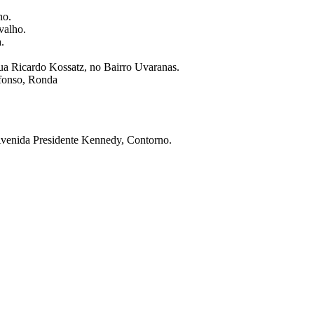
ho.
valho.
.
Rua Ricardo Kossatz, no Bairro Uvaranas.
Afonso, Ronda
Avenida Presidente Kennedy, Contorno.