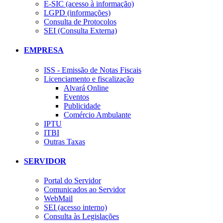
E-SIC (acesso à informação)
LGPD (informações)
Consulta de Protocolos
SEI (Consulta Externa)
EMPRESA
ISS - Emissão de Notas Fiscais
Licenciamento e fiscalização
Alvará Online
Eventos
Publicidade
Comércio Ambulante
IPTU
ITBI
Outras Taxas
SERVIDOR
Portal do Servidor
Comunicados ao Servidor
WebMail
SEI (acesso interno)
Consulta às Legislações