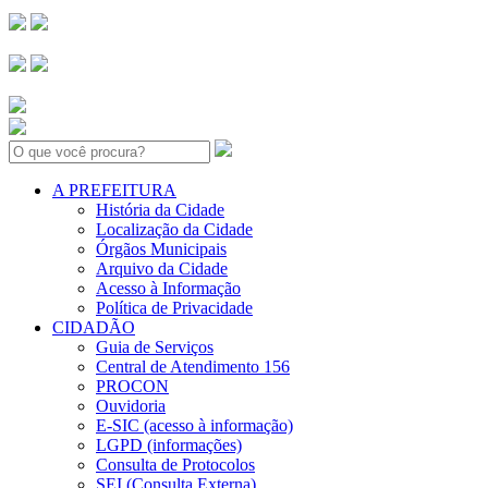
Search:
A PREFEITURA
História da Cidade
Localização da Cidade
Órgãos Municipais
Arquivo da Cidade
Acesso à Informação
Política de Privacidade
CIDADÃO
Guia de Serviços
Central de Atendimento 156
PROCON
Ouvidoria
E-SIC (acesso à informação)
LGPD (informações)
Consulta de Protocolos
SEI (Consulta Externa)