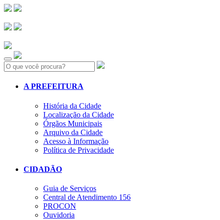
Search:
A PREFEITURA
História da Cidade
Localização da Cidade
Órgãos Municipais
Arquivo da Cidade
Acesso à Informação
Política de Privacidade
CIDADÃO
Guia de Serviços
Central de Atendimento 156
PROCON
Ouvidoria