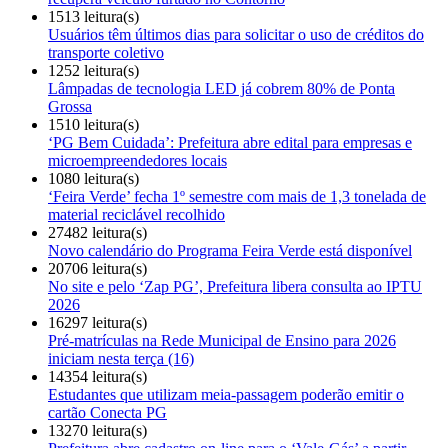
1513 leitura(s)
Usuários têm últimos dias para solicitar o uso de créditos do
transporte coletivo
1252 leitura(s)
Lâmpadas de tecnologia LED já cobrem 80% de Ponta
Grossa
1510 leitura(s)
‘PG Bem Cuidada’: Prefeitura abre edital para empresas e
microempreendedores locais
1080 leitura(s)
‘Feira Verde’ fecha 1º semestre com mais de 1,3 tonelada de
material reciclável recolhido
27482 leitura(s)
Novo calendário do Programa Feira Verde está disponível
20706 leitura(s)
No site e pelo ‘Zap PG’, Prefeitura libera consulta ao IPTU
2026
16297 leitura(s)
Pré-matrículas na Rede Municipal de Ensino para 2026
iniciam nesta terça (16)
14354 leitura(s)
Estudantes que utilizam meia-passagem poderão emitir o
cartão Conecta PG
13270 leitura(s)