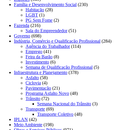
Família e Desenvolvimento Social
(230)
Habitação
(28)
LGBT
(1)
PG Sem Fome
(2)
Fazenda
(216)
Sala do Empreendedor
(51)
Governo
(698)
Indústria, Comércio e Qualificação Profissional
(284)
Agência do Trabalhador
(114)
Emprego
(41)
Feira da Barão
(8)
Investimento
(6)
Semana de Qualificação Profissional
(5)
Infraestrutura e Planejamento
(378)
Asfalto
(58)
Ciclovia
(4)
Pavimentação
(21)
Programa Asfalto Novo
(48)
Trânsito
(72)
Semana Nacional do Trânsito
(3)
Transporte
(69)
Transporte Coletivo
(48)
IPLAN
(42)
Meio Ambiente
(198)
Obras e Serviços Públicos
(971)