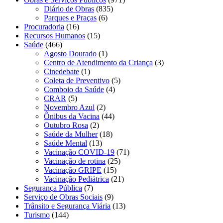
Diário de Obras
(835)
Parques e Praças
(6)
Procuradoria
(16)
Recursos Humanos
(15)
Saúde
(466)
Agosto Dourado
(1)
Centro de Atendimento da Criança
(3)
Cinedebate
(1)
Coleta de Preventivo
(5)
Comboio da Saúde
(4)
CRAR
(5)
Novembro Azul
(2)
Ônibus da Vacina
(44)
Outubro Rosa
(2)
Saúde da Mulher
(18)
Saúde Mental
(13)
Vacinação COVID-19
(71)
Vacinação de rotina
(25)
Vacinação GRIPE
(15)
Vacinação Pediátrica
(21)
Segurança Pública
(7)
Serviço de Obras Sociais
(9)
Trânsito e Segurança Viária
(13)
Turismo
(144)