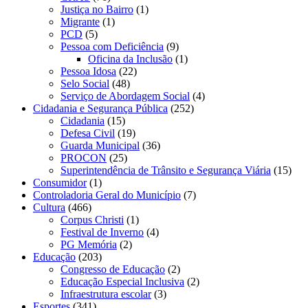
Justiça no Bairro
(1)
Migrante
(1)
PCD
(5)
Pessoa com Deficiência
(9)
Oficina da Inclusão
(1)
Pessoa Idosa
(22)
Selo Social
(48)
Serviço de Abordagem Social
(4)
Cidadania e Segurança Pública
(252)
Cidadania
(15)
Defesa Civil
(19)
Guarda Municipal
(36)
PROCON
(25)
Superintendência de Trânsito e Segurança Viária
(15)
Consumidor
(1)
Controladoria Geral do Município
(7)
Cultura
(466)
Corpus Christi
(1)
Festival de Inverno
(4)
PG Memória
(2)
Educação
(203)
Congresso de Educação
(2)
Educação Especial Inclusiva
(2)
Infraestrutura escolar
(3)
Esportes
(341)