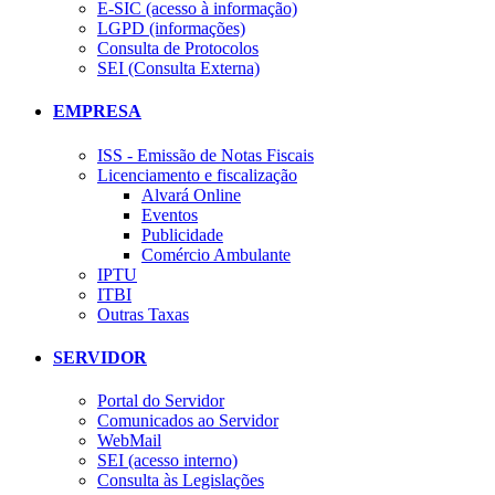
E-SIC (acesso à informação)
LGPD (informações)
Consulta de Protocolos
SEI (Consulta Externa)
EMPRESA
ISS - Emissão de Notas Fiscais
Licenciamento e fiscalização
Alvará Online
Eventos
Publicidade
Comércio Ambulante
IPTU
ITBI
Outras Taxas
SERVIDOR
Portal do Servidor
Comunicados ao Servidor
WebMail
SEI (acesso interno)
Consulta às Legislações