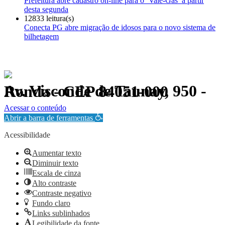
Prefeitura abre cadastro on-line para o ‘Vale-Gás’ a partir
desta segunda
12833 leitura(s)
Conecta PG abre migração de idosos para o novo sistema de
bilhetagem
Av. Visconde de Taunay, 950 - Ronda - CEP 84051-000
Política de Privacidade.
Acessar o conteúdo
Abrir a barra de ferramentas
Acessibilidade
Aumentar texto
Diminuir texto
Escala de cinza
Alto contraste
Contraste negativo
Fundo claro
Links sublinhados
Legibilidade da fonte