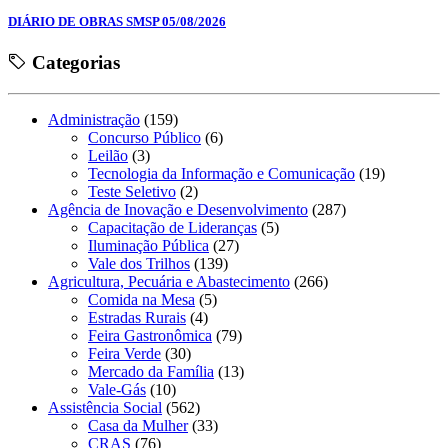
DIÁRIO DE OBRAS SMSP 05/08/2026
Categorias
Administração
(159)
Concurso Público
(6)
Leilão
(3)
Tecnologia da Informação e Comunicação
(19)
Teste Seletivo
(2)
Agência de Inovação e Desenvolvimento
(287)
Capacitação de Lideranças
(5)
Iluminação Pública
(27)
Vale dos Trilhos
(139)
Agricultura, Pecuária e Abastecimento
(266)
Comida na Mesa
(5)
Estradas Rurais
(4)
Feira Gastronômica
(79)
Feira Verde
(30)
Mercado da Família
(13)
Vale-Gás
(10)
Assistência Social
(562)
Casa da Mulher
(33)
CRAS
(76)