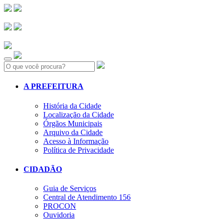
Search:
A PREFEITURA
História da Cidade
Localização da Cidade
Órgãos Municipais
Arquivo da Cidade
Acesso à Informação
Política de Privacidade
CIDADÃO
Guia de Serviços
Central de Atendimento 156
PROCON
Ouvidoria