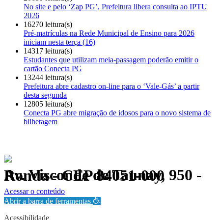
No site e pelo ‘Zap PG’, Prefeitura libera consulta ao IPTU
2026
16270 leitura(s)
Pré-matrículas na Rede Municipal de Ensino para 2026
iniciam nesta terça (16)
14317 leitura(s)
Estudantes que utilizam meia-passagem poderão emitir o
cartão Conecta PG
13244 leitura(s)
Prefeitura abre cadastro on-line para o ‘Vale-Gás’ a partir
desta segunda
12805 leitura(s)
Conecta PG abre migração de idosos para o novo sistema de
bilhetagem
Av. Visconde de Taunay, 950 - Ronda - CEP 84051-000
Política de Privacidade.
Acessar o conteúdo
Abrir a barra de ferramentas
Acessibilidade