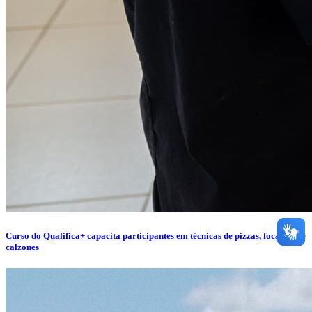
Curso do Qualifica+ capacita participantes em técnicas de pizzas, focaccias e
calzones