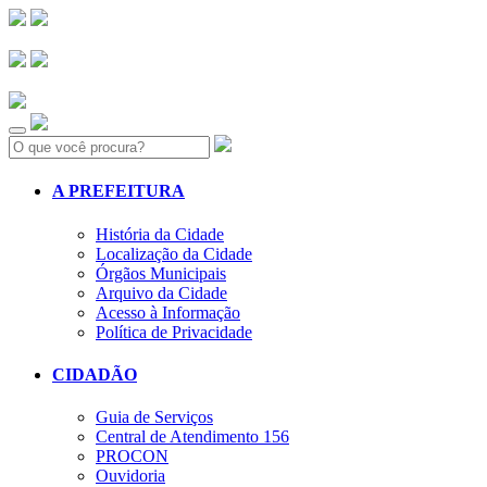
Search:
A PREFEITURA
História da Cidade
Localização da Cidade
Órgãos Municipais
Arquivo da Cidade
Acesso à Informação
Política de Privacidade
CIDADÃO
Guia de Serviços
Central de Atendimento 156
PROCON
Ouvidoria