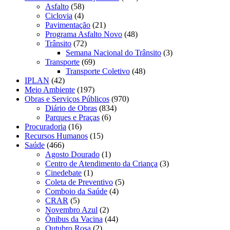
Asfalto
(58)
Ciclovia
(4)
Pavimentação
(21)
Programa Asfalto Novo
(48)
Trânsito
(72)
Semana Nacional do Trânsito
(3)
Transporte
(69)
Transporte Coletivo
(48)
IPLAN
(42)
Meio Ambiente
(197)
Obras e Serviços Públicos
(970)
Diário de Obras
(834)
Parques e Praças
(6)
Procuradoria
(16)
Recursos Humanos
(15)
Saúde
(466)
Agosto Dourado
(1)
Centro de Atendimento da Criança
(3)
Cinedebate
(1)
Coleta de Preventivo
(5)
Comboio da Saúde
(4)
CRAR
(5)
Novembro Azul
(2)
Ônibus da Vacina
(44)
Outubro Rosa
(2)