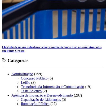
Chegada de novas indústrias reforça ambiente favorável aos investimentos
em Ponta Grossa
Categorias
Administração
(159)
Concurso Público
(6)
Leilão
(3)
Tecnologia da Informação e Comunicação
(19)
Teste Seletivo
(2)
Agência de Inovação e Desenvolvimento
(287)
Capacitação de Lideranças
(5)
Iluminação Pública
(27)