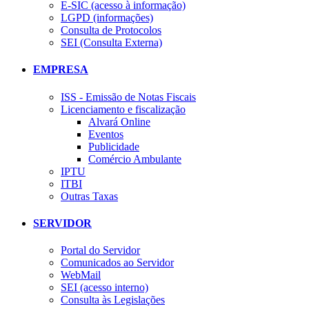
E-SIC (acesso à informação)
LGPD (informações)
Consulta de Protocolos
SEI (Consulta Externa)
EMPRESA
ISS - Emissão de Notas Fiscais
Licenciamento e fiscalização
Alvará Online
Eventos
Publicidade
Comércio Ambulante
IPTU
ITBI
Outras Taxas
SERVIDOR
Portal do Servidor
Comunicados ao Servidor
WebMail
SEI (acesso interno)
Consulta às Legislações