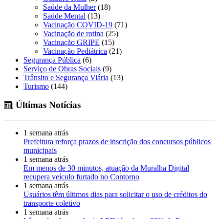
Saúde da Mulher
(18)
Saúde Mental
(13)
Vacinação COVID-19
(71)
Vacinação de rotina
(25)
Vacinação GRIPE
(15)
Vacinação Pediátrica
(21)
Segurança Pública
(6)
Serviço de Obras Sociais
(9)
Trânsito e Segurança Viária
(13)
Turismo
(144)
Últimas Notícias
1 semana atrás
Prefeitura reforça prazos de inscrição dos concursos públicos
municipais
1 semana atrás
Em menos de 30 minutos, atuação da Muralha Digital
recupera veículo furtado no Contorno
1 semana atrás
Usuários têm últimos dias para solicitar o uso de créditos do
transporte coletivo
1 semana atrás