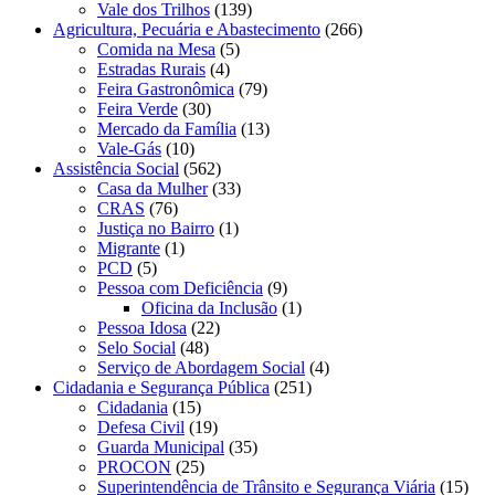
Vale dos Trilhos
(139)
Agricultura, Pecuária e Abastecimento
(266)
Comida na Mesa
(5)
Estradas Rurais
(4)
Feira Gastronômica
(79)
Feira Verde
(30)
Mercado da Família
(13)
Vale-Gás
(10)
Assistência Social
(562)
Casa da Mulher
(33)
CRAS
(76)
Justiça no Bairro
(1)
Migrante
(1)
PCD
(5)
Pessoa com Deficiência
(9)
Oficina da Inclusão
(1)
Pessoa Idosa
(22)
Selo Social
(48)
Serviço de Abordagem Social
(4)
Cidadania e Segurança Pública
(251)
Cidadania
(15)
Defesa Civil
(19)
Guarda Municipal
(35)
PROCON
(25)
Superintendência de Trânsito e Segurança Viária
(15)