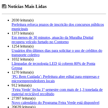
Notícias Mais Lidas
2030 leitura(s)
Prefeitura reforça prazos de inscrição dos concursos públicos
municipais
1373 leitura(s)
Em menos de 30 minutos, atuação da Muralha Digital
recupera veículo furtado no Contorno
1254 leitura(s)
Usuários têm últimos dias para solicitar o uso de créditos do
transporte coletivo
1032 leitura(s)
Lâmpadas de tecnologia LED já cobrem 80% de Ponta
Grossa
1270 leitura(s)
‘PG Bem Cuidada’: Prefeitura abre edital para empresas e
microempreendedores locais
912 leitura(s)
‘Feira Verde’ fecha 1º semestre com mais de 1,3 tonelada de
material reciclável recolhido
27397 leitura(s)
Novo calendário do Programa Feira Verde está disponível
20639 leitura(s)