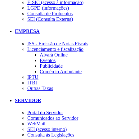
E-SIC (acesso à informação)
LGPD (informações)
Consulta de Protocolos
SEI (Consulta Externa)
EMPRESA
ISS - Emissão de Notas Fiscais
Licenciamento e fiscalização
Alvará Online
Eventos
Publicidade
Comércio Ambulante
IPTU
ITBI
Outras Taxas
SERVIDOR
Portal do Servidor
Comunicados ao Servidor
WebMail
SEI (acesso interno)
Consulta às Legislações