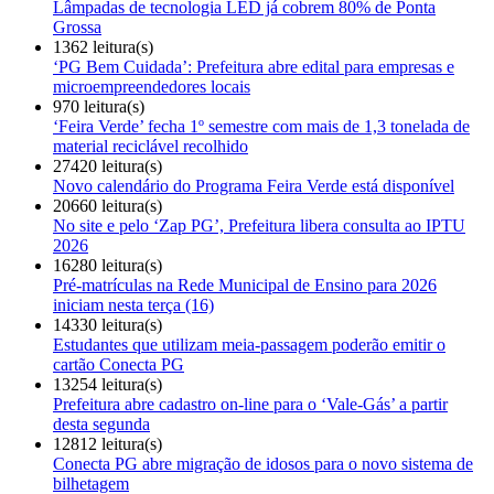
Lâmpadas de tecnologia LED já cobrem 80% de Ponta
Grossa
1362 leitura(s)
‘PG Bem Cuidada’: Prefeitura abre edital para empresas e
microempreendedores locais
970 leitura(s)
‘Feira Verde’ fecha 1º semestre com mais de 1,3 tonelada de
material reciclável recolhido
27420 leitura(s)
Novo calendário do Programa Feira Verde está disponível
20660 leitura(s)
No site e pelo ‘Zap PG’, Prefeitura libera consulta ao IPTU
2026
16280 leitura(s)
Pré-matrículas na Rede Municipal de Ensino para 2026
iniciam nesta terça (16)
14330 leitura(s)
Estudantes que utilizam meia-passagem poderão emitir o
cartão Conecta PG
13254 leitura(s)
Prefeitura abre cadastro on-line para o ‘Vale-Gás’ a partir
desta segunda
12812 leitura(s)
Conecta PG abre migração de idosos para o novo sistema de
bilhetagem