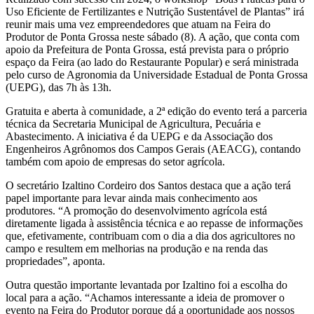
Uso Eficiente de Fertilizantes e Nutrição Sustentável de Plantas” irá
reunir mais uma vez empreendedores que atuam na Feira do
Produtor de Ponta Grossa neste sábado (8). A ação, que conta com
apoio da Prefeitura de Ponta Grossa, está prevista para o próprio
espaço da Feira (ao lado do Restaurante Popular) e será ministrada
pelo curso de Agronomia da Universidade Estadual de Ponta Grossa
(UEPG), das 7h às 13h.
Gratuita e aberta à comunidade, a 2ª edição do evento terá a parceria
técnica da Secretaria Municipal de Agricultura, Pecuária e
Abastecimento. A iniciativa é da UEPG e da Associação dos
Engenheiros Agrônomos dos Campos Gerais (AEACG), contando
também com apoio de empresas do setor agrícola.
O secretário Izaltino Cordeiro dos Santos destaca que a ação terá
papel importante para levar ainda mais conhecimento aos
produtores. “A promoção do desenvolvimento agrícola está
diretamente ligada à assistência técnica e ao repasse de informações
que, efetivamente, contribuam com o dia a dia dos agricultores no
campo e resultem em melhorias na produção e na renda das
propriedades”, aponta.
Outra questão importante levantada por Izaltino foi a escolha do
local para a ação. “Achamos interessante a ideia de promover o
evento na Feira do Produtor porque dá a oportunidade aos nossos