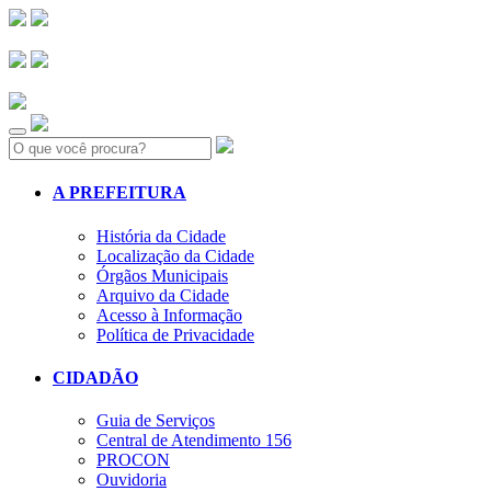
Search:
A PREFEITURA
História da Cidade
Localização da Cidade
Órgãos Municipais
Arquivo da Cidade
Acesso à Informação
Política de Privacidade
CIDADÃO
Guia de Serviços
Central de Atendimento 156
PROCON
Ouvidoria