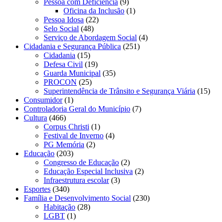
Pessoa com Deficiência
(9)
Oficina da Inclusão
(1)
Pessoa Idosa
(22)
Selo Social
(48)
Serviço de Abordagem Social
(4)
Cidadania e Segurança Pública
(251)
Cidadania
(15)
Defesa Civil
(19)
Guarda Municipal
(35)
PROCON
(25)
Superintendência de Trânsito e Segurança Viária
(15)
Consumidor
(1)
Controladoria Geral do Município
(7)
Cultura
(466)
Corpus Christi
(1)
Festival de Inverno
(4)
PG Memória
(2)
Educação
(203)
Congresso de Educação
(2)
Educação Especial Inclusiva
(2)
Infraestrutura escolar
(3)
Esportes
(340)
Família e Desenvolvimento Social
(230)
Habitação
(28)
LGBT
(1)