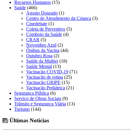
Recursos Humanos
(15)
Saúde
(466)
Agosto Dourado
(1)
Centro de Atendimento da Criança
(3)
Cinedebate
(1)
Coleta de Preventivo
(5)
Comboio da Saúde
(4)
CRAR
(5)
Novembro Azul
(2)
Ônibus da Vacina
(44)
Outubro Rosa
(2)
Saúde da Mulher
(18)
Saúde Mental
(13)
Vacinação COVID-19
(71)
Vacinação de rotina
(25)
Vacinação GRIPE
(15)
Vacinação Pediátrica
(21)
Segurança Pública
(6)
Serviço de Obras Sociais
(9)
Trânsito e Segurança Viária
(13)
Turismo
(144)
Últimas Notícias