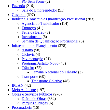
PG Sem Fome
(2)
Fazenda
(216)
Sala do Empreendedor
(51)
Governo
(697)
Indústria, Comércio e Qualificação Profissional
(283)
Agência do Trabalhador
(114)
Emprego
(41)
Feira da Barão
(8)
Investimento
(6)
Semana de Qualificação Profissional
(5)
Infraestrutura e Planejamento
(378)
Asfalto
(58)
Ciclovia
(4)
Pavimentação
(21)
Programa Asfalto Novo
(48)
Trânsito
(72)
Semana Nacional do Trânsito
(3)
Transporte
(69)
Transporte Coletivo
(48)
IPLAN
(42)
Meio Ambiente
(197)
Obras e Serviços Públicos
(970)
Diário de Obras
(834)
Parques e Praças
(6)
Procuradoria
(16)