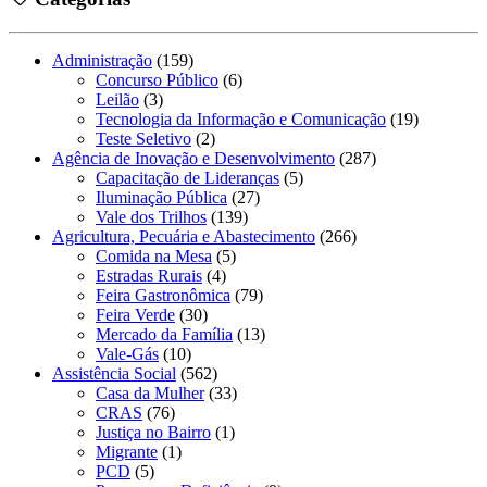
Administração
(159)
Concurso Público
(6)
Leilão
(3)
Tecnologia da Informação e Comunicação
(19)
Teste Seletivo
(2)
Agência de Inovação e Desenvolvimento
(287)
Capacitação de Lideranças
(5)
Iluminação Pública
(27)
Vale dos Trilhos
(139)
Agricultura, Pecuária e Abastecimento
(266)
Comida na Mesa
(5)
Estradas Rurais
(4)
Feira Gastronômica
(79)
Feira Verde
(30)
Mercado da Família
(13)
Vale-Gás
(10)
Assistência Social
(562)
Casa da Mulher
(33)
CRAS
(76)
Justiça no Bairro
(1)
Migrante
(1)
PCD
(5)