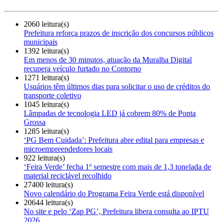
2060 leitura(s)
Prefeitura reforça prazos de inscrição dos concursos públicos
municipais
1392 leitura(s)
Em menos de 30 minutos, atuação da Muralha Digital
recupera veículo furtado no Contorno
1271 leitura(s)
Usuários têm últimos dias para solicitar o uso de créditos do
transporte coletivo
1045 leitura(s)
Lâmpadas de tecnologia LED já cobrem 80% de Ponta
Grossa
1285 leitura(s)
‘PG Bem Cuidada’: Prefeitura abre edital para empresas e
microempreendedores locais
922 leitura(s)
‘Feira Verde’ fecha 1º semestre com mais de 1,3 tonelada de
material reciclável recolhido
27400 leitura(s)
Novo calendário do Programa Feira Verde está disponível
20644 leitura(s)
No site e pelo ‘Zap PG’, Prefeitura libera consulta ao IPTU
2026