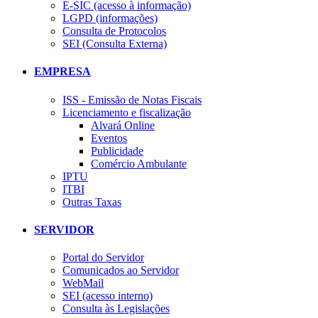
E-SIC (acesso à informação)
LGPD (informações)
Consulta de Protocolos
SEI (Consulta Externa)
EMPRESA
ISS - Emissão de Notas Fiscais
Licenciamento e fiscalização
Alvará Online
Eventos
Publicidade
Comércio Ambulante
IPTU
ITBI
Outras Taxas
SERVIDOR
Portal do Servidor
Comunicados ao Servidor
WebMail
SEI (acesso interno)
Consulta às Legislações