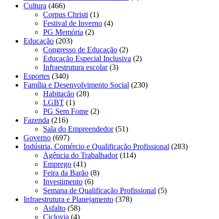
Cultura
(466)
Corpus Christi
(1)
Festival de Inverno
(4)
PG Memória
(2)
Educação
(203)
Congresso de Educação
(2)
Educação Especial Inclusiva
(2)
Infraestrutura escolar
(3)
Esportes
(340)
Família e Desenvolvimento Social
(230)
Habitação
(28)
LGBT
(1)
PG Sem Fome
(2)
Fazenda
(216)
Sala do Empreendedor
(51)
Governo
(697)
Indústria, Comércio e Qualificação Profissional
(283)
Agência do Trabalhador
(114)
Emprego
(41)
Feira da Barão
(8)
Investimento
(6)
Semana de Qualificação Profissional
(5)
Infraestrutura e Planejamento
(378)
Asfalto
(58)
Ciclovia
(4)