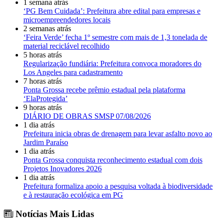
1 semana atrás
‘PG Bem Cuidada’: Prefeitura abre edital para empresas e
microempreendedores locais
2 semanas atrás
‘Feira Verde’ fecha 1º semestre com mais de 1,3 tonelada de
material reciclável recolhido
5 horas atrás
Regularização fundiária: Prefeitura convoca moradores do
Los Angeles para cadastramento
7 horas atrás
Ponta Grossa recebe prêmio estadual pela plataforma
‘ElaProtegida’
9 horas atrás
DIÁRIO DE OBRAS SMSP 07/08/2026
1 dia atrás
Prefeitura inicia obras de drenagem para levar asfalto novo ao
Jardim Paraíso
1 dia atrás
Ponta Grossa conquista reconhecimento estadual com dois
Projetos Inovadores 2026
1 dia atrás
Prefeitura formaliza apoio a pesquisa voltada à biodiversidade
e à restauração ecológica em PG
Notícias Mais Lidas