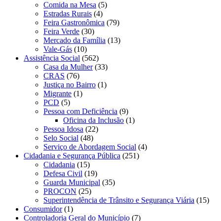
Comida na Mesa
(5)
Estradas Rurais
(4)
Feira Gastronômica
(79)
Feira Verde
(30)
Mercado da Família
(13)
Vale-Gás
(10)
Assistência Social
(562)
Casa da Mulher
(33)
CRAS
(76)
Justiça no Bairro
(1)
Migrante
(1)
PCD
(5)
Pessoa com Deficiência
(9)
Oficina da Inclusão
(1)
Pessoa Idosa
(22)
Selo Social
(48)
Serviço de Abordagem Social
(4)
Cidadania e Segurança Pública
(251)
Cidadania
(15)
Defesa Civil
(19)
Guarda Municipal
(35)
PROCON
(25)
Superintendência de Trânsito e Segurança Viária
(15)
Consumidor
(1)
Controladoria Geral do Município
(7)