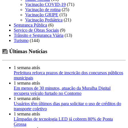
Vacinação COVID-19
(71)
Vacinação de rotina
(25)
Vacinação GRIPE
(15)
Vacinação Pediátrica
(21)
Segurança Pública
(6)
Serviço de Obras Sociais
(9)
Trânsito e Segurança Viária
(13)
Turismo
(144)
Últimas Notícias
1 semana atrás
Prefeitura reforça prazos de inscrição dos concursos públicos
municipais
1 semana atrás
Em menos de 30 minutos, atuação da Muralha Digital
recupera veículo furtado no Contorno
1 semana atrás
Usuários têm últimos dias para solicitar o uso de créditos do
transporte coletivo
1 semana atrás
Lâmpadas de tecnologia LED já cobrem 80% de Ponta
Grossa