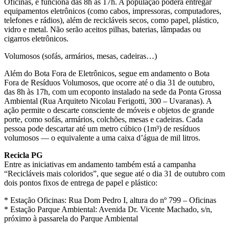
Oficinas, e funciona das 8h às 17h. A população poderá entregar
equipamentos eletrônicos (como cabos, impressoras, computadores,
telefones e rádios), além de recicláveis secos, como papel, plástico,
vidro e metal. Não serão aceitos pilhas, baterias, lâmpadas ou
cigarros eletrônicos.
Volumosos (sofás, armários, mesas, cadeiras…)
Além do Bota Fora de Eletrônicos, segue em andamento o Bota
Fora de Resíduos Volumosos, que ocorre até o dia 31 de outubro,
das 8h às 17h, com um ecoponto instalado na sede da Ponta Grossa
Ambiental (Rua Arquiteto Nicolau Ferigotti, 300 – Uvaranas). A
ação permite o descarte consciente de móveis e objetos de grande
porte, como sofás, armários, colchões, mesas e cadeiras. Cada
pessoa pode descartar até um metro cúbico (1m³) de resíduos
volumosos — o equivalente a uma caixa d’água de mil litros.
Recicla PG
Entre as iniciativas em andamento também está a campanha
“Recicláveis mais coloridos”, que segue até o dia 31 de outubro com
dois pontos fixos de entrega de papel e plástico:
* Estação Oficinas: Rua Dom Pedro I, altura do nº 799 – Oficinas
* Estação Parque Ambiental: Avenida Dr. Vicente Machado, s/n,
próximo à passarela do Parque Ambiental