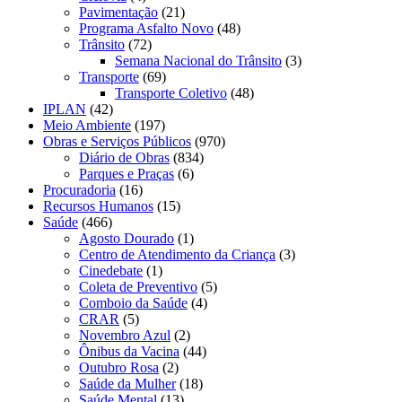
Pavimentação
(21)
Programa Asfalto Novo
(48)
Trânsito
(72)
Semana Nacional do Trânsito
(3)
Transporte
(69)
Transporte Coletivo
(48)
IPLAN
(42)
Meio Ambiente
(197)
Obras e Serviços Públicos
(970)
Diário de Obras
(834)
Parques e Praças
(6)
Procuradoria
(16)
Recursos Humanos
(15)
Saúde
(466)
Agosto Dourado
(1)
Centro de Atendimento da Criança
(3)
Cinedebate
(1)
Coleta de Preventivo
(5)
Comboio da Saúde
(4)
CRAR
(5)
Novembro Azul
(2)
Ônibus da Vacina
(44)
Outubro Rosa
(2)
Saúde da Mulher
(18)
Saúde Mental
(13)