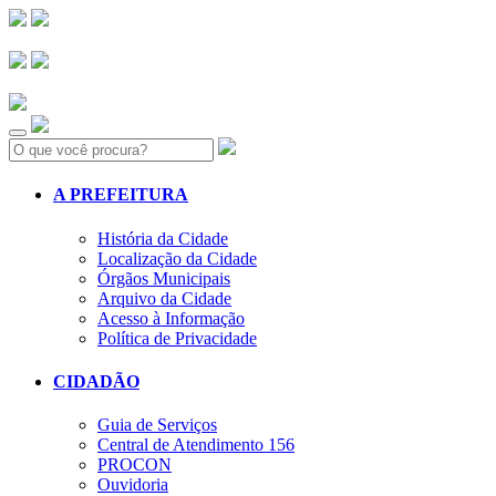
Search:
A PREFEITURA
História da Cidade
Localização da Cidade
Órgãos Municipais
Arquivo da Cidade
Acesso à Informação
Política de Privacidade
CIDADÃO
Guia de Serviços
Central de Atendimento 156
PROCON
Ouvidoria