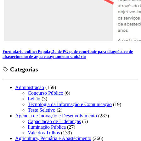
Formulário online: População de PG pode contribuir para diagnóstico de
abastecimento de água e esgotamento sanitário
Categorias
Administração
(159)
Concurso Público
(6)
Leilão
(3)
Tecnologia da Informação e Comunicação
(19)
Teste Seletivo
(2)
Agência de Inovação e Desenvolvimento
(287)
Capacitação de Lideranças
(5)
Iluminação Pública
(27)
Vale dos Trilhos
(139)
Agricultura, Pecuária e Abastecimento
(266)