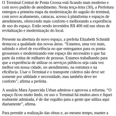
O Terminal Central de Ponta Grossa está ficando mais moderno e
com novo padrão de atendimento. Nesta terça-feira (30), a Prefeitura
entregou a primeira etapa da modernização do saguão do terminal,
com novo acabamento, catracas, acesso à plataforma e espaços de
atendimento, oferecendo mais conforto e melhorando a experiência
de uso do espaço. Estão sendo investidos R$ 400 mil nas obras de
revitalização e modernização do local.
Presente na abertura do novo espaço, a prefeita Elizabeth Schmidt
destacou a qualidade das novas áreas. “Estamos, uma vez mais,
subindo o nível de excelência no que entregamos para os ponta-
grossenses e modernizando este espaço tão necessário e que faz
parte da rotina de milhares de pessoas. Estamos trabalhando para
que a experiência de utilizar os serviços públicos seja cada vez
melhor em nossa cidade, no atendimento, na estrutura e na
eficiência. Usar o Terminal e o transporte coletivo não deve ser
somente por utilidade e necessidade, mas também deve ter
conforto”, afirma a prefeita.
A usuária Mara Aparecida Urban admirou e aprovou a reforma. “O
espaço ficou muito lindo, eu uso o Terminal há muitos anos e fiquei
realmente admirada, é de dar orgulho para a gente que utiliza aqui
diariamente”, afirma.
Para permitir a realização das obras e, ao mesmo tempo, manter a