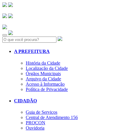
Search:
A PREFEITURA
História da Cidade
Localização da Cidade
Órgãos Municipais
Arquivo da Cidade
Acesso à Informação
Política de Privacidade
CIDADÃO
Guia de Serviços
Central de Atendimento 156
PROCON
Ouvidoria