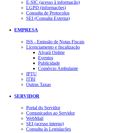
E-SIC (acesso à informação)
LGPD (informações)
Consulta de Protocolos
SEI (Consulta Externa)
EMPRESA
ISS - Emissão de Notas Fiscais
Licenciamento e fiscalização
Alvará Online
Eventos
Publicidade
Comércio Ambulante
IPTU
ITBI
Outras Taxas
SERVIDOR
Portal do Servidor
Comunicados ao Servidor
WebMail
SEI (acesso interno)
Consulta às Legislações