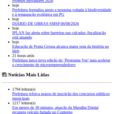
Projetos Inovadores 2026
hoje
Prefeitura formaliza apoio a pesquisa voltada à biodiversidade
e à restauração ecológica em PG
hoje
DIÁRIO DE OBRAS SMSP 06/08/2026
hoje
IPLAN faz alerta sobre barreiras nas calçadas: fiscalização
está atuando
hoje
Educação de Ponta Grossa alcança maior nota da história no
Ideb
21 horas atrás
Prefeitura lança nova edição do ‘Programa Voe’ para acelerar
o crescimento de microempreendedores
Notícias Mais Lidas
1794 leitura(s)
Prefeitura reforça prazos de inscrição dos concursos públicos
municipais
1217 leitura(s)
Em menos de 30 minutos, atuação da Muralha Digital
recupera veículo furtado no Contorno