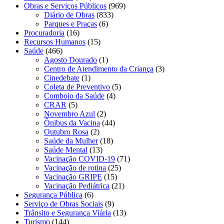
Obras e Serviços Públicos
(969)
Diário de Obras
(833)
Parques e Praças
(6)
Procuradoria
(16)
Recursos Humanos
(15)
Saúde
(466)
Agosto Dourado
(1)
Centro de Atendimento da Criança
(3)
Cinedebate
(1)
Coleta de Preventivo
(5)
Comboio da Saúde
(4)
CRAR
(5)
Novembro Azul
(2)
Ônibus da Vacina
(44)
Outubro Rosa
(2)
Saúde da Mulher
(18)
Saúde Mental
(13)
Vacinação COVID-19
(71)
Vacinação de rotina
(25)
Vacinação GRIPE
(15)
Vacinação Pediátrica
(21)
Segurança Pública
(6)
Serviço de Obras Sociais
(9)
Trânsito e Segurança Viária
(13)
Turismo
(144)