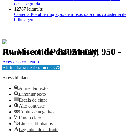
desta segunda
12787 leitura(s)
Conecta PG abre migração de idosos para o novo sistema de
bilhetagem
Av. Visconde de Taunay, 950 - Ronda - CEP 84051-000
Política de Privacidade.
Acessar o conteúdo
Abrir a barra de ferramentas
Acessibilidade
Aumentar texto
Diminuir texto
Escala de cinza
Alto contraste
Contraste negativo
Fundo claro
Links sublinhados
Legibilidade da fonte