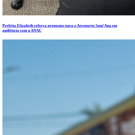
Prefeita Elizabeth reforça propostas para o Aeroporto Sant’Ana em
audiência com a ANAC