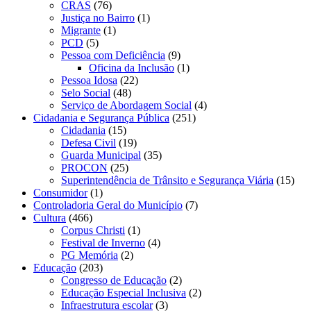
CRAS
(76)
Justiça no Bairro
(1)
Migrante
(1)
PCD
(5)
Pessoa com Deficiência
(9)
Oficina da Inclusão
(1)
Pessoa Idosa
(22)
Selo Social
(48)
Serviço de Abordagem Social
(4)
Cidadania e Segurança Pública
(251)
Cidadania
(15)
Defesa Civil
(19)
Guarda Municipal
(35)
PROCON
(25)
Superintendência de Trânsito e Segurança Viária
(15)
Consumidor
(1)
Controladoria Geral do Município
(7)
Cultura
(466)
Corpus Christi
(1)
Festival de Inverno
(4)
PG Memória
(2)
Educação
(203)
Congresso de Educação
(2)
Educação Especial Inclusiva
(2)
Infraestrutura escolar
(3)