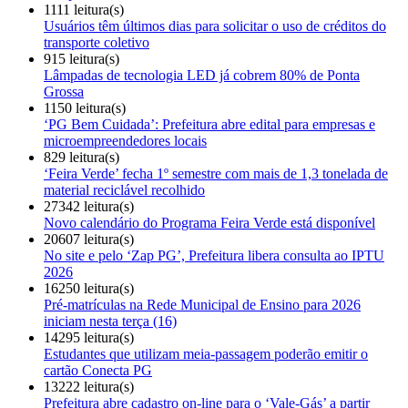
1111 leitura(s)
Usuários têm últimos dias para solicitar o uso de créditos do
transporte coletivo
915 leitura(s)
Lâmpadas de tecnologia LED já cobrem 80% de Ponta
Grossa
1150 leitura(s)
‘PG Bem Cuidada’: Prefeitura abre edital para empresas e
microempreendedores locais
829 leitura(s)
‘Feira Verde’ fecha 1º semestre com mais de 1,3 tonelada de
material reciclável recolhido
27342 leitura(s)
Novo calendário do Programa Feira Verde está disponível
20607 leitura(s)
No site e pelo ‘Zap PG’, Prefeitura libera consulta ao IPTU
2026
16250 leitura(s)
Pré-matrículas na Rede Municipal de Ensino para 2026
iniciam nesta terça (16)
14295 leitura(s)
Estudantes que utilizam meia-passagem poderão emitir o
cartão Conecta PG
13222 leitura(s)
Prefeitura abre cadastro on-line para o ‘Vale-Gás’ a partir