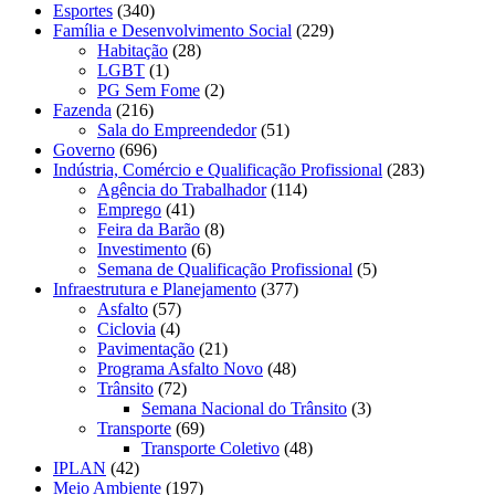
Esportes
(340)
Família e Desenvolvimento Social
(229)
Habitação
(28)
LGBT
(1)
PG Sem Fome
(2)
Fazenda
(216)
Sala do Empreendedor
(51)
Governo
(696)
Indústria, Comércio e Qualificação Profissional
(283)
Agência do Trabalhador
(114)
Emprego
(41)
Feira da Barão
(8)
Investimento
(6)
Semana de Qualificação Profissional
(5)
Infraestrutura e Planejamento
(377)
Asfalto
(57)
Ciclovia
(4)
Pavimentação
(21)
Programa Asfalto Novo
(48)
Trânsito
(72)
Semana Nacional do Trânsito
(3)
Transporte
(69)
Transporte Coletivo
(48)
IPLAN
(42)
Meio Ambiente
(197)