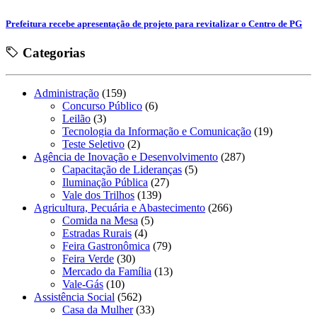
Prefeitura recebe apresentação de projeto para revitalizar o Centro de PG
Categorias
Administração
(159)
Concurso Público
(6)
Leilão
(3)
Tecnologia da Informação e Comunicação
(19)
Teste Seletivo
(2)
Agência de Inovação e Desenvolvimento
(287)
Capacitação de Lideranças
(5)
Iluminação Pública
(27)
Vale dos Trilhos
(139)
Agricultura, Pecuária e Abastecimento
(266)
Comida na Mesa
(5)
Estradas Rurais
(4)
Feira Gastronômica
(79)
Feira Verde
(30)
Mercado da Família
(13)
Vale-Gás
(10)
Assistência Social
(562)
Casa da Mulher
(33)