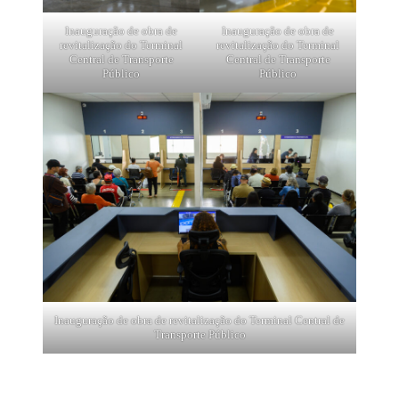
Inauguração de obra de
Inauguração de obra de
revitalização do Terminal
revitalização do Terminal
Central de Transporte
Central de Transporte
Público
Público
Inauguração de obra de revitalização do Terminal Central de
Transporte Público