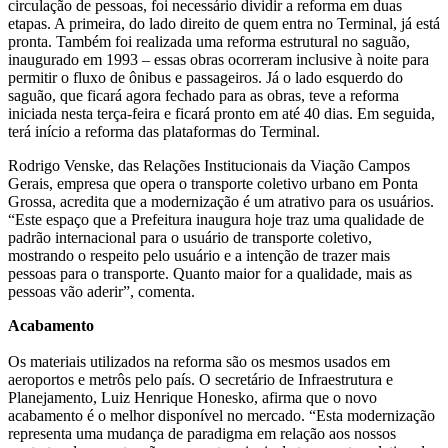
circulação de pessoas, foi necessário dividir a reforma em duas
etapas. A primeira, do lado direito de quem entra no Terminal, já está
pronta. Também foi realizada uma reforma estrutural no saguão,
inaugurado em 1993 – essas obras ocorreram inclusive à noite para
permitir o fluxo de ônibus e passageiros. Já o lado esquerdo do
saguão, que ficará agora fechado para as obras, teve a reforma
iniciada nesta terça-feira e ficará pronto em até 40 dias. Em seguida,
terá início a reforma das plataformas do Terminal.
Rodrigo Venske, das Relações Institucionais da Viação Campos
Gerais, empresa que opera o transporte coletivo urbano em Ponta
Grossa, acredita que a modernização é um atrativo para os usuários.
“Este espaço que a Prefeitura inaugura hoje traz uma qualidade de
padrão internacional para o usuário de transporte coletivo,
mostrando o respeito pelo usuário e a intenção de trazer mais
pessoas para o transporte. Quanto maior for a qualidade, mais as
pessoas vão aderir”, comenta.
Acabamento
Os materiais utilizados na reforma são os mesmos usados em
aeroportos e metrôs pelo país. O secretário de Infraestrutura e
Planejamento, Luiz Henrique Honesko, afirma que o novo
acabamento é o melhor disponível no mercado. “Esta modernização
representa uma mudança de paradigma em relação aos nossos