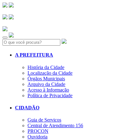
Search:
A PREFEITURA
História da Cidade
Localização da Cidade
Órgãos Municipais
Arquivo da Cidade
Acesso à Informação
Política de Privacidade
CIDADÃO
Guia de Serviços
Central de Atendimento 156
PROCON
Ouvidoria