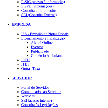
E-SIC (acesso à informação)
LGPD (informações)
Consulta de Protocolos
SEI (Consulta Externa)
EMPRESA
ISS - Emissão de Notas Fiscais
Licenciamento e fiscalização
Alvará Online
Eventos
Publicidade
Comércio Ambulante
IPTU
ITBI
Outras Taxas
SERVIDOR
Portal do Servidor
Comunicados ao Servidor
WebMail
SEI (acesso interno)
Consulta às Legislações