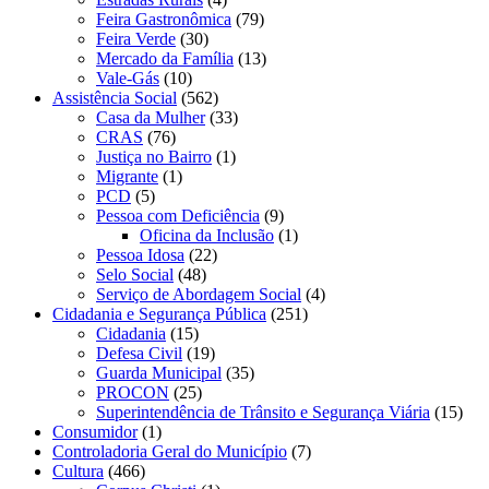
Feira Gastronômica
(79)
Feira Verde
(30)
Mercado da Família
(13)
Vale-Gás
(10)
Assistência Social
(562)
Casa da Mulher
(33)
CRAS
(76)
Justiça no Bairro
(1)
Migrante
(1)
PCD
(5)
Pessoa com Deficiência
(9)
Oficina da Inclusão
(1)
Pessoa Idosa
(22)
Selo Social
(48)
Serviço de Abordagem Social
(4)
Cidadania e Segurança Pública
(251)
Cidadania
(15)
Defesa Civil
(19)
Guarda Municipal
(35)
PROCON
(25)
Superintendência de Trânsito e Segurança Viária
(15)
Consumidor
(1)
Controladoria Geral do Município
(7)
Cultura
(466)