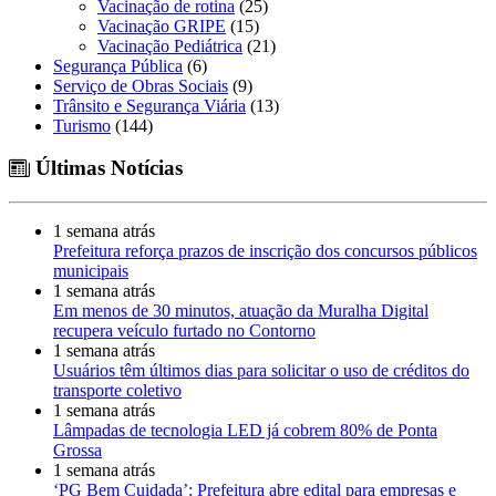
Vacinação de rotina
(25)
Vacinação GRIPE
(15)
Vacinação Pediátrica
(21)
Segurança Pública
(6)
Serviço de Obras Sociais
(9)
Trânsito e Segurança Viária
(13)
Turismo
(144)
Últimas Notícias
1 semana atrás
Prefeitura reforça prazos de inscrição dos concursos públicos
municipais
1 semana atrás
Em menos de 30 minutos, atuação da Muralha Digital
recupera veículo furtado no Contorno
1 semana atrás
Usuários têm últimos dias para solicitar o uso de créditos do
transporte coletivo
1 semana atrás
Lâmpadas de tecnologia LED já cobrem 80% de Ponta
Grossa
1 semana atrás
‘PG Bem Cuidada’: Prefeitura abre edital para empresas e