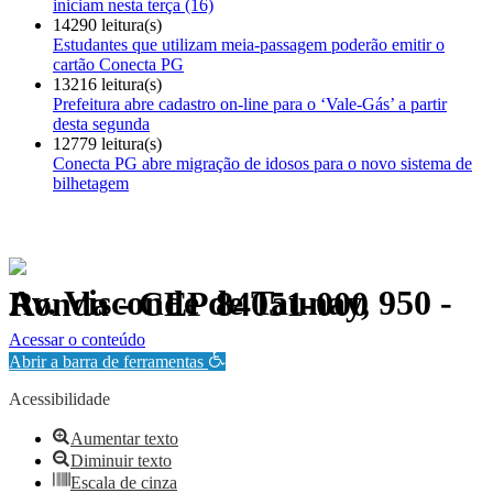
iniciam nesta terça (16)
14290 leitura(s)
Estudantes que utilizam meia-passagem poderão emitir o
cartão Conecta PG
13216 leitura(s)
Prefeitura abre cadastro on-line para o ‘Vale-Gás’ a partir
desta segunda
12779 leitura(s)
Conecta PG abre migração de idosos para o novo sistema de
bilhetagem
Av. Visconde de Taunay, 950 - Ronda - CEP 84051-000
Política de Privacidade.
Acessar o conteúdo
Abrir a barra de ferramentas
Acessibilidade
Aumentar texto
Diminuir texto
Escala de cinza