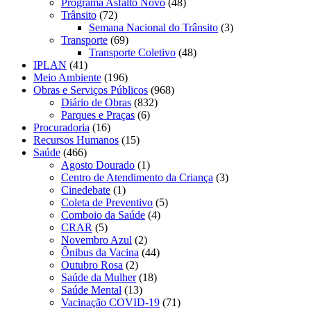
Programa Asfalto Novo
(48)
Trânsito
(72)
Semana Nacional do Trânsito
(3)
Transporte
(69)
Transporte Coletivo
(48)
IPLAN
(41)
Meio Ambiente
(196)
Obras e Serviços Públicos
(968)
Diário de Obras
(832)
Parques e Praças
(6)
Procuradoria
(16)
Recursos Humanos
(15)
Saúde
(466)
Agosto Dourado
(1)
Centro de Atendimento da Criança
(3)
Cinedebate
(1)
Coleta de Preventivo
(5)
Comboio da Saúde
(4)
CRAR
(5)
Novembro Azul
(2)
Ônibus da Vacina
(44)
Outubro Rosa
(2)
Saúde da Mulher
(18)
Saúde Mental
(13)
Vacinação COVID-19
(71)