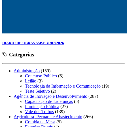
DIÁRIO DE OBRAS SMSP 31/07/2026
Categorias
Administração
(159)
Concurso Público
(6)
Leilão
(3)
Tecnologia da Informação e Comunicação
(19)
Teste Seletivo
(2)
Agência de Inovação e Desenvolvimento
(287)
Capacitação de Lideranças
(5)
Iluminação Pública
(27)
Vale dos Trilhos
(139)
Agricultura, Pecuária e Abastecimento
(266)
Comida na Mesa
(5)
Estradas Rurais
(4)