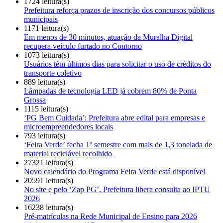
1724 leitura(s)
Prefeitura reforça prazos de inscrição dos concursos públicos
municipais
1171 leitura(s)
Em menos de 30 minutos, atuação da Muralha Digital
recupera veículo furtado no Contorno
1073 leitura(s)
Usuários têm últimos dias para solicitar o uso de créditos do
transporte coletivo
889 leitura(s)
Lâmpadas de tecnologia LED já cobrem 80% de Ponta
Grossa
1115 leitura(s)
‘PG Bem Cuidada’: Prefeitura abre edital para empresas e
microempreendedores locais
793 leitura(s)
‘Feira Verde’ fecha 1º semestre com mais de 1,3 tonelada de
material reciclável recolhido
27321 leitura(s)
Novo calendário do Programa Feira Verde está disponível
20591 leitura(s)
No site e pelo ‘Zap PG’, Prefeitura libera consulta ao IPTU
2026
16238 leitura(s)
Pré-matrículas na Rede Municipal de Ensino para 2026