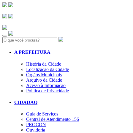
Search:
A PREFEITURA
História da Cidade
Localização da Cidade
Órgãos Municipais
Arquivo da Cidade
Acesso à Informação
Política de Privacidade
CIDADÃO
Guia de Serviços
Central de Atendimento 156
PROCON
Ouvidoria