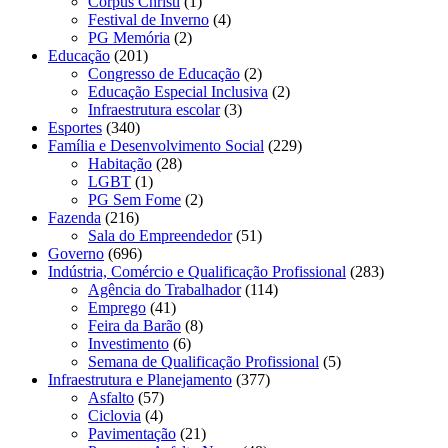
Corpus Christi
(1)
Festival de Inverno
(4)
PG Memória
(2)
Educação
(201)
Congresso de Educação
(2)
Educação Especial Inclusiva
(2)
Infraestrutura escolar
(3)
Esportes
(340)
Família e Desenvolvimento Social
(229)
Habitação
(28)
LGBT
(1)
PG Sem Fome
(2)
Fazenda
(216)
Sala do Empreendedor
(51)
Governo
(696)
Indústria, Comércio e Qualificação Profissional
(283)
Agência do Trabalhador
(114)
Emprego
(41)
Feira da Barão
(8)
Investimento
(6)
Semana de Qualificação Profissional
(5)
Infraestrutura e Planejamento
(377)
Asfalto
(57)
Ciclovia
(4)
Pavimentação
(21)