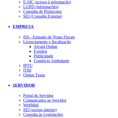
E-SIC (acesso à informação)
LGPD (informações)
Consulta de Protocolos
SEI (Consulta Externa)
EMPRESA
ISS - Emissão de Notas Fiscais
Licenciamento e fiscalização
Alvará Online
Eventos
Publicidade
Comércio Ambulante
IPTU
ITBI
Outras Taxas
SERVIDOR
Portal do Servidor
Comunicados ao Servidor
WebMail
SEI (acesso interno)
Consulta às Legislações