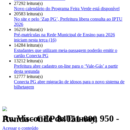
27292 leitura(s)
Novo calendário do Programa Feira Verde está disponível
20583 leitura(s)
No site e pelo ‘Zap PG’, Prefeitura libera consulta ao IPTU
2026
16219 leitura(s)
Pré-matrículas na Rede Municipal de Ensino para 2026
iniciam nesta terça (16)
14284 leitura(s)
Estudantes que utilizam meia-passagem poderão emitir o
cartão Conecta PG
13212 leitura(s)
Prefeitura abre cadastro on-line para o ‘Vale-Gás’ a partir
desta segunda
12777 leitura(s)
Conecta PG abre migração de idosos para o novo sistema de
bilhetagem
Av. Visconde de Taunay, 950 - Ronda - CEP 84051-000
Política de Privacidade.
Acessar o conteúdo