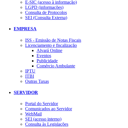
E-SIC (acesso à informação)
LGPD (informações)
Consulta de Protocolos
SEI (Consulta Externa)
EMPRESA
ISS - Emissão de Notas Fiscais
Licenciamento e fiscalização
Alvará Online
Eventos
Publicidade
Comércio Ambulante
IPTU
ITBI
Outras Taxas
SERVIDOR
Portal do Servidor
Comunicados ao Servidor
WebMail
SEI (acesso interno)
Consulta às Legislações