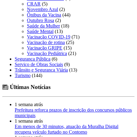
CRAR
(5)
Novembro Azul
(2)
Ônibus da Vacina
(44)
Outubro Rosa
(2)
Saúde da Mulher
(18)
Saúde Mental
(13)
Vacinação COVID-19
(71)
Vacinação de rotina
(25)
Vacinação GRIPE
(15)
Vacinação Pediátrica
(21)
Segurança Pública
(6)
Serviço de Obras Sociais
(9)
Trânsito e Segurança Viária
(13)
Turismo
(144)
Últimas Notícias
1 semana atrás
Prefeitura reforça prazos de inscrição dos concursos públicos
municipais
1 semana atrás
Em menos de 30 minutos, atuação da Muralha Digital
recupera veículo furtado no Contorno