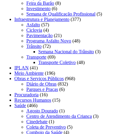
Feira da Barão
(8)
Investimento
(6)
Semana de Qualificação Profissional
(5)
Infraestrutura e Planejamento
(377)
Asfalto
(57)
Ciclovia
(4)
Pavimentação
(21)
Programa Asfalto Novo
(48)
Trânsito
(72)
Semana Nacional do Trânsito
(3)
Transporte
(69)
Transporte Coletivo
(48)
IPLAN
(41)
Meio Ambiente
(196)
Obras e Serviços Públicos
(968)
Diário de Obras
(832)
Parques e Praças
(6)
Procuradoria
(16)
Recursos Humanos
(15)
Saúde
(466)
Agosto Dourado
(1)
Centro de Atendimento da Criança
(3)
Cinedebate
(1)
Coleta de Preventivo
(5)
Comboio da Saúde
(4)