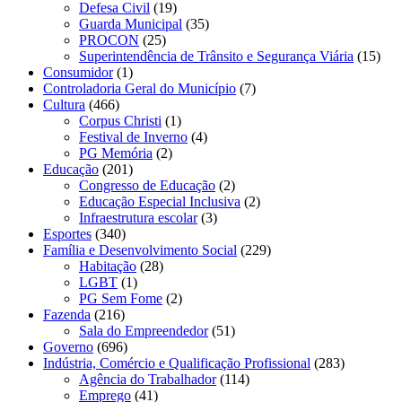
Defesa Civil
(19)
Guarda Municipal
(35)
PROCON
(25)
Superintendência de Trânsito e Segurança Viária
(15)
Consumidor
(1)
Controladoria Geral do Município
(7)
Cultura
(466)
Corpus Christi
(1)
Festival de Inverno
(4)
PG Memória
(2)
Educação
(201)
Congresso de Educação
(2)
Educação Especial Inclusiva
(2)
Infraestrutura escolar
(3)
Esportes
(340)
Família e Desenvolvimento Social
(229)
Habitação
(28)
LGBT
(1)
PG Sem Fome
(2)
Fazenda
(216)
Sala do Empreendedor
(51)
Governo
(696)
Indústria, Comércio e Qualificação Profissional
(283)
Agência do Trabalhador
(114)
Emprego
(41)