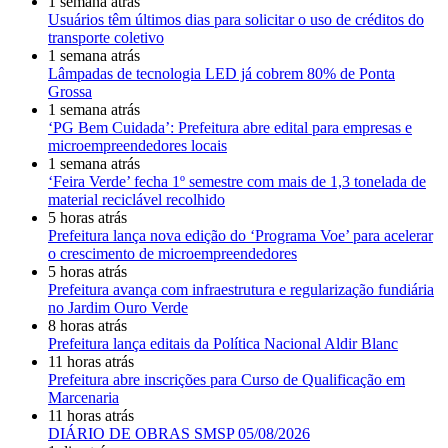
1 semana atrás
Usuários têm últimos dias para solicitar o uso de créditos do
transporte coletivo
1 semana atrás
Lâmpadas de tecnologia LED já cobrem 80% de Ponta
Grossa
1 semana atrás
‘PG Bem Cuidada’: Prefeitura abre edital para empresas e
microempreendedores locais
1 semana atrás
‘Feira Verde’ fecha 1º semestre com mais de 1,3 tonelada de
material reciclável recolhido
5 horas atrás
Prefeitura lança nova edição do ‘Programa Voe’ para acelerar
o crescimento de microempreendedores
5 horas atrás
Prefeitura avança com infraestrutura e regularização fundiária
no Jardim Ouro Verde
8 horas atrás
Prefeitura lança editais da Política Nacional Aldir Blanc
11 horas atrás
Prefeitura abre inscrições para Curso de Qualificação em
Marcenaria
11 horas atrás
DIÁRIO DE OBRAS SMSP 05/08/2026