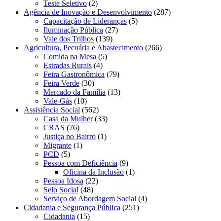
Teste Seletivo
(2)
Agência de Inovação e Desenvolvimento
(287)
Capacitação de Lideranças
(5)
Iluminação Pública
(27)
Vale dos Trilhos
(139)
Agricultura, Pecuária e Abastecimento
(266)
Comida na Mesa
(5)
Estradas Rurais
(4)
Feira Gastronômica
(79)
Feira Verde
(30)
Mercado da Família
(13)
Vale-Gás
(10)
Assistência Social
(562)
Casa da Mulher
(33)
CRAS
(76)
Justiça no Bairro
(1)
Migrante
(1)
PCD
(5)
Pessoa com Deficiência
(9)
Oficina da Inclusão
(1)
Pessoa Idosa
(22)
Selo Social
(48)
Serviço de Abordagem Social
(4)
Cidadania e Segurança Pública
(251)
Cidadania
(15)