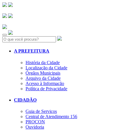
Search:
A PREFEITURA
História da Cidade
Localização da Cidade
Órgãos Municipais
Arquivo da Cidade
Acesso à Informação
Política de Privacidade
CIDADÃO
Guia de Serviços
Central de Atendimento 156
PROCON
Ouvidoria