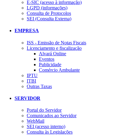
E-SIC (acesso à informação)
LGPD (informações)
Consulta de Protocolos
SEI (Consulta Externa)
EMPRESA
ISS - Emissão de Notas Fiscais
Licenciamento e fiscalização
Alvará Online
Eventos
Publicidade
Comércio Ambulante
IPTU
ITBI
Outras Taxas
SERVIDOR
Portal do Servidor
Comunicados ao Servidor
WebMail
SEI (acesso interno)
Consulta às Legislações