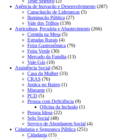
Teste Seletivo
(2)
Agência de Inovação e Desenvolvimento
(287)
Capacitação de Lideranças
(5)
Iluminação Pública
(27)
Vale dos Trilhos
(139)
Agricultura, Pecuária e Abastecimento
(266)
Comida na Mesa
(5)
Estradas Rurais
(4)
Feira Gastronômica
(79)
Feira Verde
(30)
Mercado da Família
(13)
Vale-Gás
(10)
Assistência Social
(562)
Casa da Mulher
(33)
CRAS
(76)
Justiça no Bairro
(1)
Migrante
(1)
PCD
(5)
Pessoa com Deficiência
(9)
Oficina da Inclusão
(1)
Pessoa Idosa
(22)
Selo Social
(48)
Serviço de Abordagem Social
(4)
Cidadania e Segurança Pública
(251)
Cidadania
(15)