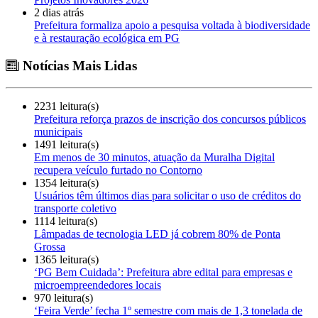
2 dias atrás
Prefeitura formaliza apoio a pesquisa voltada à biodiversidade
e à restauração ecológica em PG
Notícias Mais Lidas
2231 leitura(s)
Prefeitura reforça prazos de inscrição dos concursos públicos
municipais
1491 leitura(s)
Em menos de 30 minutos, atuação da Muralha Digital
recupera veículo furtado no Contorno
1354 leitura(s)
Usuários têm últimos dias para solicitar o uso de créditos do
transporte coletivo
1114 leitura(s)
Lâmpadas de tecnologia LED já cobrem 80% de Ponta
Grossa
1365 leitura(s)
‘PG Bem Cuidada’: Prefeitura abre edital para empresas e
microempreendedores locais
970 leitura(s)
‘Feira Verde’ fecha 1º semestre com mais de 1,3 tonelada de