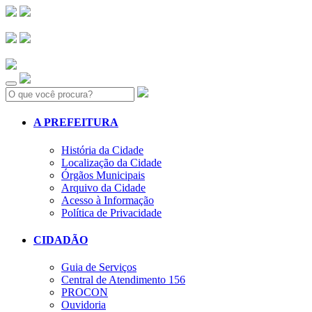
Search:
A PREFEITURA
História da Cidade
Localização da Cidade
Órgãos Municipais
Arquivo da Cidade
Acesso à Informação
Política de Privacidade
CIDADÃO
Guia de Serviços
Central de Atendimento 156
PROCON
Ouvidoria