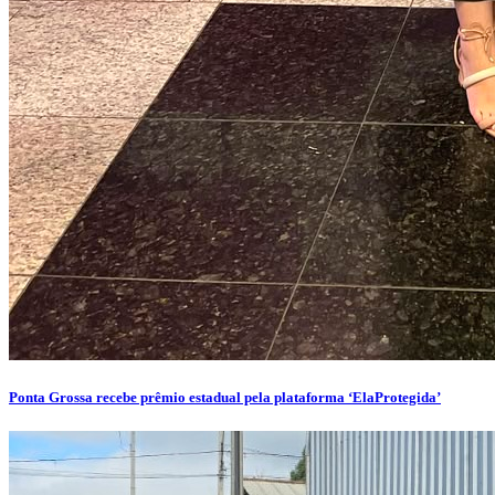
Ponta Grossa recebe prêmio estadual pela plataforma ‘ElaProtegida’