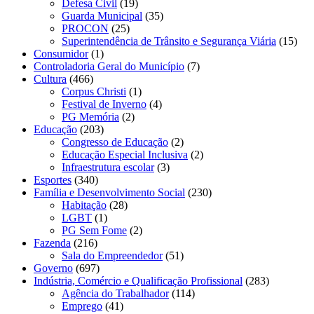
Defesa Civil
(19)
Guarda Municipal
(35)
PROCON
(25)
Superintendência de Trânsito e Segurança Viária
(15)
Consumidor
(1)
Controladoria Geral do Município
(7)
Cultura
(466)
Corpus Christi
(1)
Festival de Inverno
(4)
PG Memória
(2)
Educação
(203)
Congresso de Educação
(2)
Educação Especial Inclusiva
(2)
Infraestrutura escolar
(3)
Esportes
(340)
Família e Desenvolvimento Social
(230)
Habitação
(28)
LGBT
(1)
PG Sem Fome
(2)
Fazenda
(216)
Sala do Empreendedor
(51)
Governo
(697)
Indústria, Comércio e Qualificação Profissional
(283)
Agência do Trabalhador
(114)
Emprego
(41)