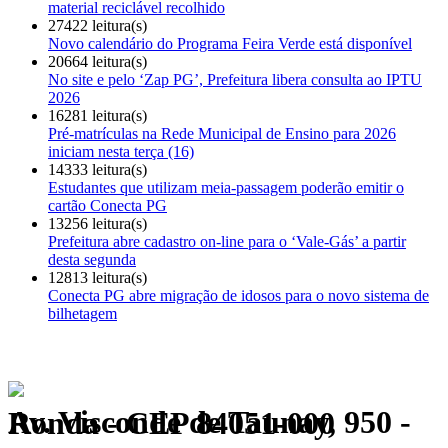
material reciclável recolhido
27422 leitura(s)
Novo calendário do Programa Feira Verde está disponível
20664 leitura(s)
No site e pelo ‘Zap PG’, Prefeitura libera consulta ao IPTU
2026
16281 leitura(s)
Pré-matrículas na Rede Municipal de Ensino para 2026
iniciam nesta terça (16)
14333 leitura(s)
Estudantes que utilizam meia-passagem poderão emitir o
cartão Conecta PG
13256 leitura(s)
Prefeitura abre cadastro on-line para o ‘Vale-Gás’ a partir
desta segunda
12813 leitura(s)
Conecta PG abre migração de idosos para o novo sistema de
bilhetagem
Av. Visconde de Taunay, 950 - Ronda - CEP 84051-000
Política de Privacidade.