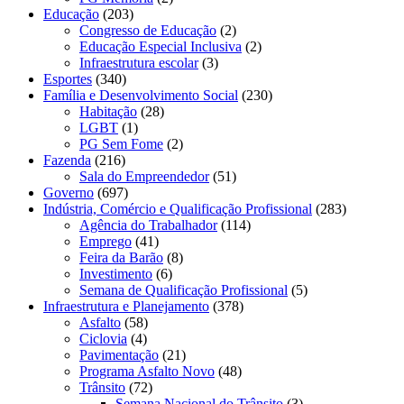
Educação
(203)
Congresso de Educação
(2)
Educação Especial Inclusiva
(2)
Infraestrutura escolar
(3)
Esportes
(340)
Família e Desenvolvimento Social
(230)
Habitação
(28)
LGBT
(1)
PG Sem Fome
(2)
Fazenda
(216)
Sala do Empreendedor
(51)
Governo
(697)
Indústria, Comércio e Qualificação Profissional
(283)
Agência do Trabalhador
(114)
Emprego
(41)
Feira da Barão
(8)
Investimento
(6)
Semana de Qualificação Profissional
(5)
Infraestrutura e Planejamento
(378)
Asfalto
(58)
Ciclovia
(4)
Pavimentação
(21)
Programa Asfalto Novo
(48)
Trânsito
(72)
Semana Nacional do Trânsito
(3)