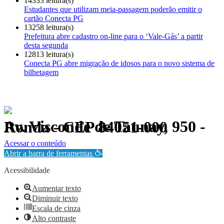
14333 leitura(s)
Estudantes que utilizam meia-passagem poderão emitir o
cartão Conecta PG
13258 leitura(s)
Prefeitura abre cadastro on-line para o ‘Vale-Gás’ a partir
desta segunda
12813 leitura(s)
Conecta PG abre migração de idosos para o novo sistema de
bilhetagem
Av. Visconde de Taunay, 950 - Ronda - CEP 84051-000
Política de Privacidade.
Acessar o conteúdo
Abrir a barra de ferramentas
Acessibilidade
Aumentar texto
Diminuir texto
Escala de cinza
Alto contraste