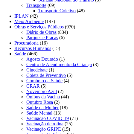
Transporte
(69)
Transporte Coletivo
(48)
IPLAN
(42)
Meio Ambiente
(197)
Obras e Serviços Públicos
(970)
Diário de Obras
(834)
Parques e Praças
(6)
Procuradoria
(16)
Recursos Humanos
(15)
Saúde
(466)
Agosto Dourado
(1)
Centro de Atendimento da Criança
(3)
Cinedebate
(1)
Coleta de Preventivo
(5)
Comboio da Saúde
(4)
CRAR
(5)
Novembro Azul
(2)
Ônibus da Vacina
(44)
Outubro Rosa
(2)
Saúde da Mulher
(18)
Saúde Mental
(13)
Vacinação COVID-19
(71)
Vacinação de rotina
(25)
Vacinação GRIPE
(15)