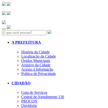
Search:
A PREFEITURA
História da Cidade
Localização da Cidade
Órgãos Municipais
Arquivo da Cidade
Acesso à Informação
Política de Privacidade
CIDADÃO
Guia de Serviços
Central de Atendimento 156
PROCON
Ouvidoria