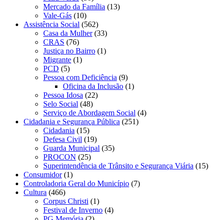
Mercado da Família
(13)
Vale-Gás
(10)
Assistência Social
(562)
Casa da Mulher
(33)
CRAS
(76)
Justiça no Bairro
(1)
Migrante
(1)
PCD
(5)
Pessoa com Deficiência
(9)
Oficina da Inclusão
(1)
Pessoa Idosa
(22)
Selo Social
(48)
Serviço de Abordagem Social
(4)
Cidadania e Segurança Pública
(251)
Cidadania
(15)
Defesa Civil
(19)
Guarda Municipal
(35)
PROCON
(25)
Superintendência de Trânsito e Segurança Viária
(15)
Consumidor
(1)
Controladoria Geral do Município
(7)
Cultura
(466)
Corpus Christi
(1)
Festival de Inverno
(4)
PG Memória
(2)