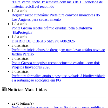
‘Feira Verde’ fecha 1º semestre com mais de 1,3 tonelada de
material reciclável recolhido
1 dia atrás
Regularização fundiária: Prefeitura convoca moradores do
Los Angeles para cadastramento
1 dia atrás
Ponta Grossa recebe prêmio estadual pela plataforma
‘ElaProtegida’
1 dia atrás
DIÁRIO DE OBRAS SMSP 07/08/2026
2 dias atrás
Prefeitura inicia obras de drenagem para levar asfalto novo ao
Jardim Paraíso
2 dias atrás
Ponta Grossa conquista reconhecimento estadual com dois
Projetos Inovadores 2026
2 dias atrás
Prefeitura formaliza apoio a pesquisa voltada à biodiversidade
e à restauração ecológica em PG
Notícias Mais Lidas
2275 leitura(s)
Prefeitura reforça prazos de inscrição dos concursos públicos