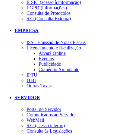
E-SIC (acesso à informação)
LGPD (informações)
Consulta de Protocolos
SEI (Consulta Externa)
EMPRESA
ISS - Emissão de Notas Fiscais
Licenciamento e fiscalização
Alvará Online
Eventos
Publicidade
Comércio Ambulante
IPTU
ITBI
Outras Taxas
SERVIDOR
Portal do Servidor
Comunicados ao Servidor
WebMail
SEI (acesso interno)
Consulta às Legislações