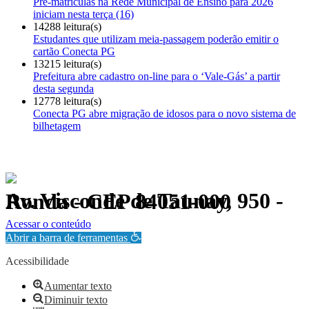
Pré-matrículas na Rede Municipal de Ensino para 2026
iniciam nesta terça (16)
14288 leitura(s)
Estudantes que utilizam meia-passagem poderão emitir o
cartão Conecta PG
13215 leitura(s)
Prefeitura abre cadastro on-line para o ‘Vale-Gás’ a partir
desta segunda
12778 leitura(s)
Conecta PG abre migração de idosos para o novo sistema de
bilhetagem
Av. Visconde de Taunay, 950 - Ronda - CEP 84051-000
Política de Privacidade.
Acessar o conteúdo
Abrir a barra de ferramentas
Acessibilidade
Aumentar texto
Diminuir texto