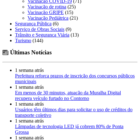
Vacinação COVID-19
(71)
Vacinação de rotina
(25)
Vacinação GRIPE
(15)
Vacinação Pediátrica
(21)
Segurança Pública
(6)
Serviço de Obras Sociais
(9)
Trânsito e Segurança Viária
(13)
Turismo
(144)
Últimas Notícias
1 semana atrás
Prefeitura reforça prazos de inscrição dos concursos públicos
municipais
1 semana atrás
Em menos de 30 minutos, atuação da Muralha Digital
recupera veículo furtado no Contorno
1 semana atrás
Usuários têm últimos dias para solicitar o uso de créditos do
transporte coletivo
1 semana atrás
Lâmpadas de tecnologia LED já cobrem 80% de Ponta
Grossa
1 semana atrás