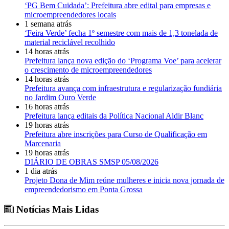
‘PG Bem Cuidada’: Prefeitura abre edital para empresas e
microempreendedores locais
1 semana atrás
‘Feira Verde’ fecha 1º semestre com mais de 1,3 tonelada de
material reciclável recolhido
14 horas atrás
Prefeitura lança nova edição do ‘Programa Voe’ para acelerar
o crescimento de microempreendedores
14 horas atrás
Prefeitura avança com infraestrutura e regularização fundiária
no Jardim Ouro Verde
16 horas atrás
Prefeitura lança editais da Política Nacional Aldir Blanc
19 horas atrás
Prefeitura abre inscrições para Curso de Qualificação em
Marcenaria
19 horas atrás
DIÁRIO DE OBRAS SMSP 05/08/2026
1 dia atrás
Projeto Dona de Mim reúne mulheres e inicia nova jornada de
empreendedorismo em Ponta Grossa
Notícias Mais Lidas