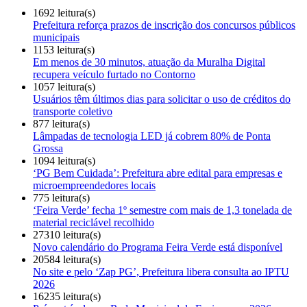
1692 leitura(s)
Prefeitura reforça prazos de inscrição dos concursos públicos
municipais
1153 leitura(s)
Em menos de 30 minutos, atuação da Muralha Digital
recupera veículo furtado no Contorno
1057 leitura(s)
Usuários têm últimos dias para solicitar o uso de créditos do
transporte coletivo
877 leitura(s)
Lâmpadas de tecnologia LED já cobrem 80% de Ponta
Grossa
1094 leitura(s)
‘PG Bem Cuidada’: Prefeitura abre edital para empresas e
microempreendedores locais
775 leitura(s)
‘Feira Verde’ fecha 1º semestre com mais de 1,3 tonelada de
material reciclável recolhido
27310 leitura(s)
Novo calendário do Programa Feira Verde está disponível
20584 leitura(s)
No site e pelo ‘Zap PG’, Prefeitura libera consulta ao IPTU
2026
16235 leitura(s)