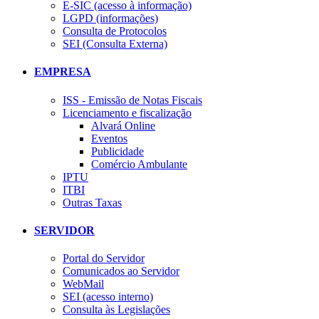
E-SIC (acesso à informação)
LGPD (informações)
Consulta de Protocolos
SEI (Consulta Externa)
EMPRESA
ISS - Emissão de Notas Fiscais
Licenciamento e fiscalização
Alvará Online
Eventos
Publicidade
Comércio Ambulante
IPTU
ITBI
Outras Taxas
SERVIDOR
Portal do Servidor
Comunicados ao Servidor
WebMail
SEI (acesso interno)
Consulta às Legislações