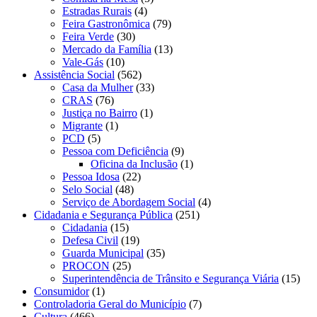
Estradas Rurais
(4)
Feira Gastronômica
(79)
Feira Verde
(30)
Mercado da Família
(13)
Vale-Gás
(10)
Assistência Social
(562)
Casa da Mulher
(33)
CRAS
(76)
Justiça no Bairro
(1)
Migrante
(1)
PCD
(5)
Pessoa com Deficiência
(9)
Oficina da Inclusão
(1)
Pessoa Idosa
(22)
Selo Social
(48)
Serviço de Abordagem Social
(4)
Cidadania e Segurança Pública
(251)
Cidadania
(15)
Defesa Civil
(19)
Guarda Municipal
(35)
PROCON
(25)
Superintendência de Trânsito e Segurança Viária
(15)
Consumidor
(1)
Controladoria Geral do Município
(7)
Cultura
(466)