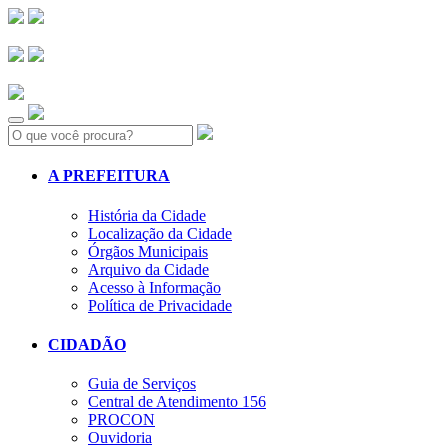
Search:
A PREFEITURA
História da Cidade
Localização da Cidade
Órgãos Municipais
Arquivo da Cidade
Acesso à Informação
Política de Privacidade
CIDADÃO
Guia de Serviços
Central de Atendimento 156
PROCON
Ouvidoria