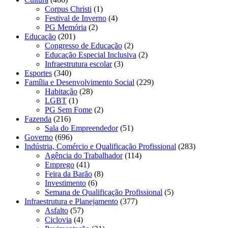
Corpus Christi
(1)
Festival de Inverno
(4)
PG Memória
(2)
Educação
(201)
Congresso de Educação
(2)
Educação Especial Inclusiva
(2)
Infraestrutura escolar
(3)
Esportes
(340)
Família e Desenvolvimento Social
(229)
Habitação
(28)
LGBT
(1)
PG Sem Fome
(2)
Fazenda
(216)
Sala do Empreendedor
(51)
Governo
(696)
Indústria, Comércio e Qualificação Profissional
(283)
Agência do Trabalhador
(114)
Emprego
(41)
Feira da Barão
(8)
Investimento
(6)
Semana de Qualificação Profissional
(5)
Infraestrutura e Planejamento
(377)
Asfalto
(57)
Ciclovia
(4)