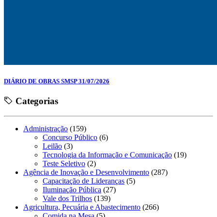
DIÁRIO DE OBRAS SMSP 31/07/2026
Categorias
Administração
(159)
Concurso Público
(6)
Leilão
(3)
Tecnologia da Informação e Comunicação
(19)
Teste Seletivo
(2)
Agência de Inovação e Desenvolvimento
(287)
Capacitação de Lideranças
(5)
Iluminação Pública
(27)
Vale dos Trilhos
(139)
Agricultura, Pecuária e Abastecimento
(266)
Comida na Mesa
(5)