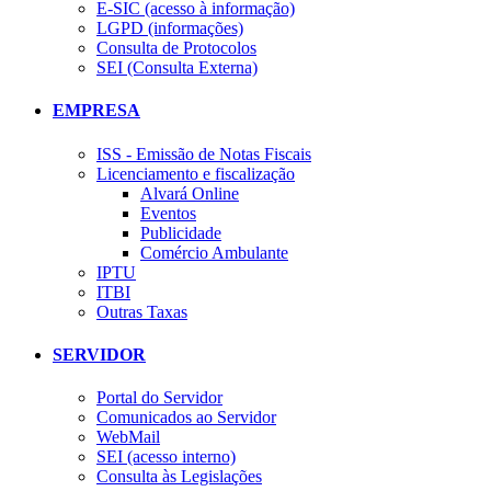
E-SIC (acesso à informação)
LGPD (informações)
Consulta de Protocolos
SEI (Consulta Externa)
EMPRESA
ISS - Emissão de Notas Fiscais
Licenciamento e fiscalização
Alvará Online
Eventos
Publicidade
Comércio Ambulante
IPTU
ITBI
Outras Taxas
SERVIDOR
Portal do Servidor
Comunicados ao Servidor
WebMail
SEI (acesso interno)
Consulta às Legislações