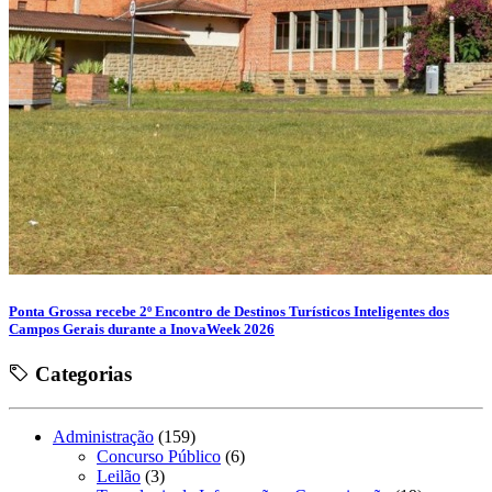
Ponta Grossa recebe 2º Encontro de Destinos Turísticos Inteligentes dos
Campos Gerais durante a InovaWeek 2026
Categorias
Administração
(159)
Concurso Público
(6)
Leilão
(3)