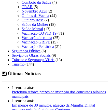
Comboio da Saúde
(4)
CRAR
(5)
Novembro Azul
(2)
Ônibus da Vacina
(44)
Outubro Rosa
(2)
Saúde da Mulher
(18)
Saúde Mental
(13)
Vacinação COVID-19
(71)
Vacinação de rotina
(25)
Vacinação GRIPE
(15)
Vacinação Pediátrica
(21)
Segurança Pública
(6)
Serviço de Obras Sociais
(9)
Trânsito e Segurança Viária
(13)
Turismo
(144)
Últimas Notícias
1 semana atrás
Prefeitura reforça prazos de inscrição dos concursos públicos
municipais
1 semana atrás
Em menos de 30 minutos, atuação da Muralha Digital
recupera veículo furtado no Contorno