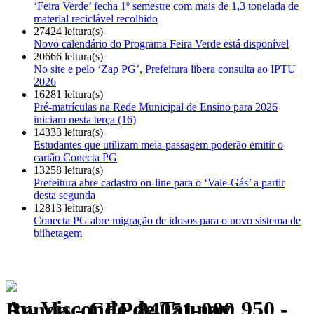
‘Feira Verde’ fecha 1º semestre com mais de 1,3 tonelada de
material reciclável recolhido
27424 leitura(s)
Novo calendário do Programa Feira Verde está disponível
20666 leitura(s)
No site e pelo ‘Zap PG’, Prefeitura libera consulta ao IPTU
2026
16281 leitura(s)
Pré-matrículas na Rede Municipal de Ensino para 2026
iniciam nesta terça (16)
14333 leitura(s)
Estudantes que utilizam meia-passagem poderão emitir o
cartão Conecta PG
13258 leitura(s)
Prefeitura abre cadastro on-line para o ‘Vale-Gás’ a partir
desta segunda
12813 leitura(s)
Conecta PG abre migração de idosos para o novo sistema de
bilhetagem
Av. Visconde de Taunay, 950 - Ronda - CEP 84051-000