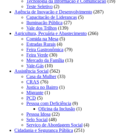
Tecnologia da Informação e Comunicação
(19)
Teste Seletivo
(2)
Agência de Inovação e Desenvolvimento
(287)
Capacitação de Lideranças
(5)
Iluminação Pública
(27)
Vale dos Trilhos
(139)
Agricultura, Pecuária e Abastecimento
(266)
Comida na Mesa
(5)
Estradas Rurais
(4)
Feira Gastronômica
(79)
Feira Verde
(30)
Mercado da Família
(13)
Vale-Gás
(10)
Assistência Social
(562)
Casa da Mulher
(33)
CRAS
(76)
Justiça no Bairro
(1)
Migrante
(1)
PCD
(5)
Pessoa com Deficiência
(9)
Oficina da Inclusão
(1)
Pessoa Idosa
(22)
Selo Social
(48)
Serviço de Abordagem Social
(4)
Cidadania e Segurança Pública
(251)