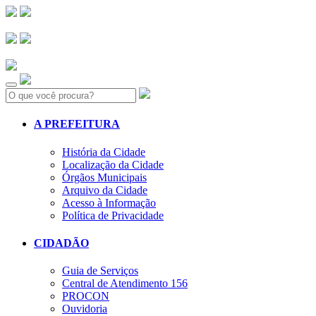
Search:
A PREFEITURA
História da Cidade
Localização da Cidade
Órgãos Municipais
Arquivo da Cidade
Acesso à Informação
Política de Privacidade
CIDADÃO
Guia de Serviços
Central de Atendimento 156
PROCON
Ouvidoria