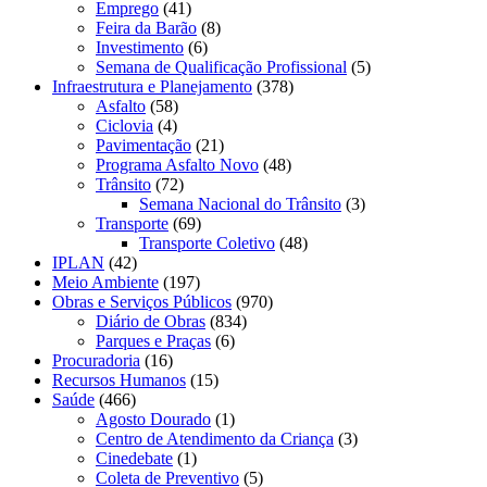
Emprego
(41)
Feira da Barão
(8)
Investimento
(6)
Semana de Qualificação Profissional
(5)
Infraestrutura e Planejamento
(378)
Asfalto
(58)
Ciclovia
(4)
Pavimentação
(21)
Programa Asfalto Novo
(48)
Trânsito
(72)
Semana Nacional do Trânsito
(3)
Transporte
(69)
Transporte Coletivo
(48)
IPLAN
(42)
Meio Ambiente
(197)
Obras e Serviços Públicos
(970)
Diário de Obras
(834)
Parques e Praças
(6)
Procuradoria
(16)
Recursos Humanos
(15)
Saúde
(466)
Agosto Dourado
(1)
Centro de Atendimento da Criança
(3)
Cinedebate
(1)
Coleta de Preventivo
(5)