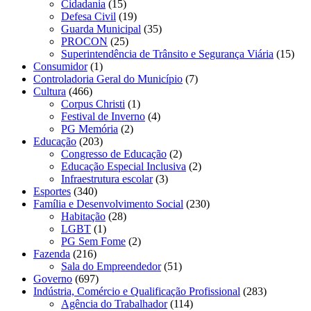
Cidadania
(15)
Defesa Civil
(19)
Guarda Municipal
(35)
PROCON
(25)
Superintendência de Trânsito e Segurança Viária
(15)
Consumidor
(1)
Controladoria Geral do Município
(7)
Cultura
(466)
Corpus Christi
(1)
Festival de Inverno
(4)
PG Memória
(2)
Educação
(203)
Congresso de Educação
(2)
Educação Especial Inclusiva
(2)
Infraestrutura escolar
(3)
Esportes
(340)
Família e Desenvolvimento Social
(230)
Habitação
(28)
LGBT
(1)
PG Sem Fome
(2)
Fazenda
(216)
Sala do Empreendedor
(51)
Governo
(697)
Indústria, Comércio e Qualificação Profissional
(283)
Agência do Trabalhador
(114)