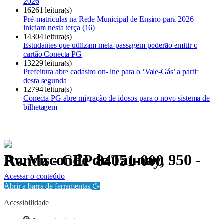
2026
16261 leitura(s)
Pré-matrículas na Rede Municipal de Ensino para 2026
iniciam nesta terça (16)
14304 leitura(s)
Estudantes que utilizam meia-passagem poderão emitir o
cartão Conecta PG
13229 leitura(s)
Prefeitura abre cadastro on-line para o ‘Vale-Gás’ a partir
desta segunda
12794 leitura(s)
Conecta PG abre migração de idosos para o novo sistema de
bilhetagem
Av. Visconde de Taunay, 950 - Ronda - CEP 84051-000
Política de Privacidade.
Acessar o conteúdo
Abrir a barra de ferramentas
Acessibilidade