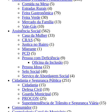
Comida na Mesa
(5)
Estradas Rurais
(4)
Feira Gastronômica
(79)
Feira Verde
(30)
Mercado da Família
(13)
Vale-Gás
(10)
Assistência Social
(562)
Casa da Mulher
(33)
CRAS
(76)
Justiça no Bairro
(1)
Migrante
(1)
PCD
(5)
Pessoa com Deficiência
(9)
Oficina da Inclusão
(1)
Pessoa Idosa
(22)
Selo Social
(48)
Serviço de Abordagem Social
(4)
Cidadania e Segurança Pública
(251)
Cidadania
(15)
Defesa Civil
(19)
Guarda Municipal
(35)
PROCON
(25)
Superintendência de Trânsito e Segurança Viária
(15)
Consumidor
(1)
Controladoria Geral do Município
(7)