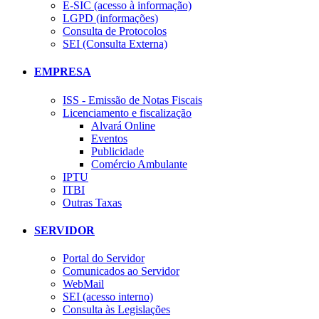
E-SIC (acesso à informação)
LGPD (informações)
Consulta de Protocolos
SEI (Consulta Externa)
EMPRESA
ISS - Emissão de Notas Fiscais
Licenciamento e fiscalização
Alvará Online
Eventos
Publicidade
Comércio Ambulante
IPTU
ITBI
Outras Taxas
SERVIDOR
Portal do Servidor
Comunicados ao Servidor
WebMail
SEI (acesso interno)
Consulta às Legislações