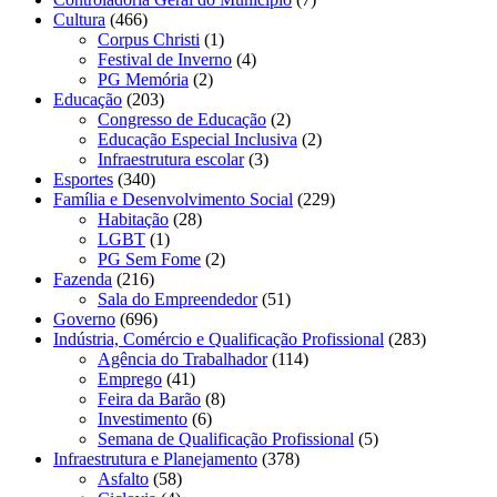
Cultura
(466)
Corpus Christi
(1)
Festival de Inverno
(4)
PG Memória
(2)
Educação
(203)
Congresso de Educação
(2)
Educação Especial Inclusiva
(2)
Infraestrutura escolar
(3)
Esportes
(340)
Família e Desenvolvimento Social
(229)
Habitação
(28)
LGBT
(1)
PG Sem Fome
(2)
Fazenda
(216)
Sala do Empreendedor
(51)
Governo
(696)
Indústria, Comércio e Qualificação Profissional
(283)
Agência do Trabalhador
(114)
Emprego
(41)
Feira da Barão
(8)
Investimento
(6)
Semana de Qualificação Profissional
(5)
Infraestrutura e Planejamento
(378)
Asfalto
(58)