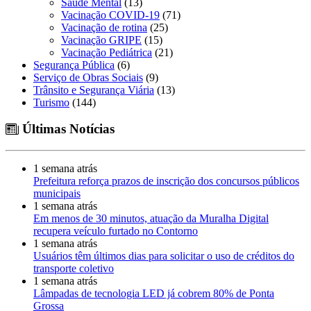
Saúde Mental
(13)
Vacinação COVID-19
(71)
Vacinação de rotina
(25)
Vacinação GRIPE
(15)
Vacinação Pediátrica
(21)
Segurança Pública
(6)
Serviço de Obras Sociais
(9)
Trânsito e Segurança Viária
(13)
Turismo
(144)
Últimas Notícias
1 semana atrás
Prefeitura reforça prazos de inscrição dos concursos públicos
municipais
1 semana atrás
Em menos de 30 minutos, atuação da Muralha Digital
recupera veículo furtado no Contorno
1 semana atrás
Usuários têm últimos dias para solicitar o uso de créditos do
transporte coletivo
1 semana atrás
Lâmpadas de tecnologia LED já cobrem 80% de Ponta
Grossa