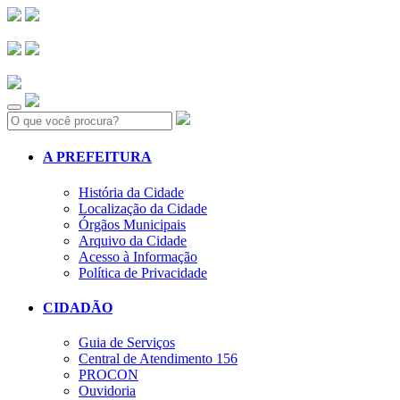
Search:
A PREFEITURA
História da Cidade
Localização da Cidade
Órgãos Municipais
Arquivo da Cidade
Acesso à Informação
Política de Privacidade
CIDADÃO
Guia de Serviços
Central de Atendimento 156
PROCON
Ouvidoria