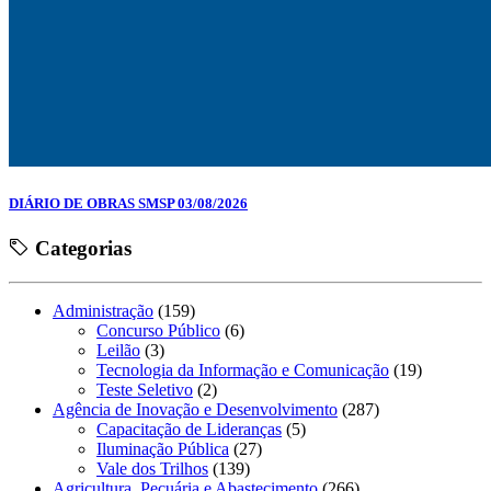
DIÁRIO DE OBRAS SMSP 03/08/2026
Categorias
Administração
(159)
Concurso Público
(6)
Leilão
(3)
Tecnologia da Informação e Comunicação
(19)
Teste Seletivo
(2)
Agência de Inovação e Desenvolvimento
(287)
Capacitação de Lideranças
(5)
Iluminação Pública
(27)
Vale dos Trilhos
(139)
Agricultura, Pecuária e Abastecimento
(266)