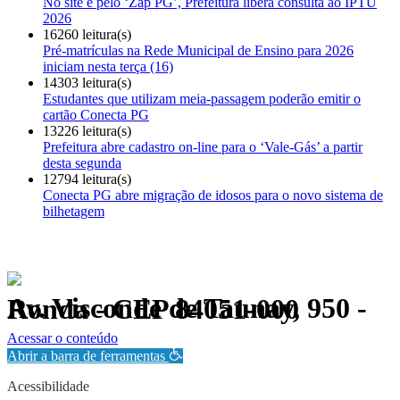
No site e pelo ‘Zap PG’, Prefeitura libera consulta ao IPTU
2026
16260 leitura(s)
Pré-matrículas na Rede Municipal de Ensino para 2026
iniciam nesta terça (16)
14303 leitura(s)
Estudantes que utilizam meia-passagem poderão emitir o
cartão Conecta PG
13226 leitura(s)
Prefeitura abre cadastro on-line para o ‘Vale-Gás’ a partir
desta segunda
12794 leitura(s)
Conecta PG abre migração de idosos para o novo sistema de
bilhetagem
Av. Visconde de Taunay, 950 - Ronda - CEP 84051-000
Política de Privacidade.
Acessar o conteúdo
Abrir a barra de ferramentas
Acessibilidade