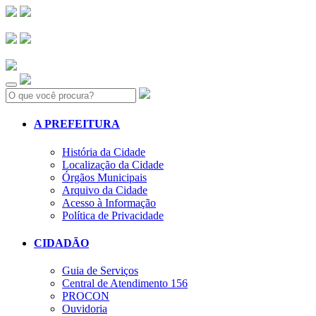
Search:
A PREFEITURA
História da Cidade
Localização da Cidade
Órgãos Municipais
Arquivo da Cidade
Acesso à Informação
Política de Privacidade
CIDADÃO
Guia de Serviços
Central de Atendimento 156
PROCON
Ouvidoria