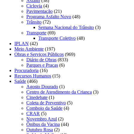
Asfalto
(58)
Ciclovia
(4)
Pavimentação
(21)
Programa Asfalto Novo
(48)
Trânsito
(72)
Semana Nacional do Trânsito
(3)
Transporte
(69)
Transporte Coletivo
(48)
IPLAN
(42)
Meio Ambiente
(197)
Obras e Serviços Públicos
(969)
Diário de Obras
(833)
Parques e Praças
(6)
Procuradoria
(16)
Recursos Humanos
(15)
Saúde
(466)
Agosto Dourado
(1)
Centro de Atendimento da Criança
(3)
Cinedebate
(1)
Coleta de Preventivo
(5)
Comboio da Saúde
(4)
CRAR
(5)
Novembro Azul
(2)
Ônibus da Vacina
(44)
Outubro Rosa
(2)