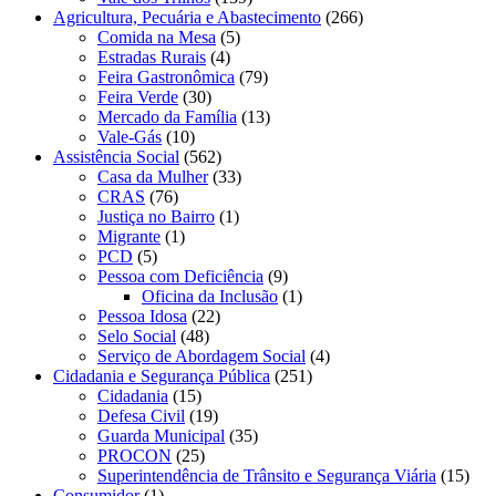
Agricultura, Pecuária e Abastecimento
(266)
Comida na Mesa
(5)
Estradas Rurais
(4)
Feira Gastronômica
(79)
Feira Verde
(30)
Mercado da Família
(13)
Vale-Gás
(10)
Assistência Social
(562)
Casa da Mulher
(33)
CRAS
(76)
Justiça no Bairro
(1)
Migrante
(1)
PCD
(5)
Pessoa com Deficiência
(9)
Oficina da Inclusão
(1)
Pessoa Idosa
(22)
Selo Social
(48)
Serviço de Abordagem Social
(4)
Cidadania e Segurança Pública
(251)
Cidadania
(15)
Defesa Civil
(19)
Guarda Municipal
(35)
PROCON
(25)
Superintendência de Trânsito e Segurança Viária
(15)
Consumidor
(1)