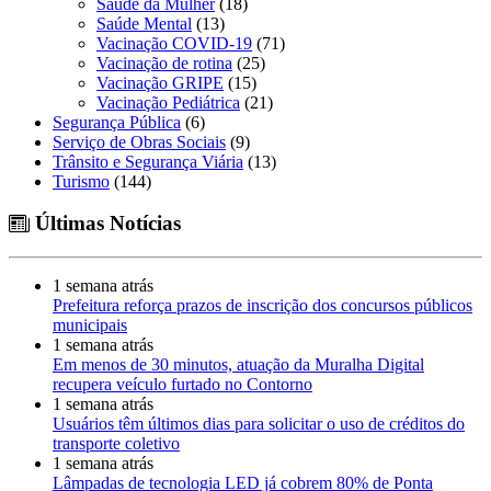
Saúde da Mulher
(18)
Saúde Mental
(13)
Vacinação COVID-19
(71)
Vacinação de rotina
(25)
Vacinação GRIPE
(15)
Vacinação Pediátrica
(21)
Segurança Pública
(6)
Serviço de Obras Sociais
(9)
Trânsito e Segurança Viária
(13)
Turismo
(144)
Últimas Notícias
1 semana atrás
Prefeitura reforça prazos de inscrição dos concursos públicos
municipais
1 semana atrás
Em menos de 30 minutos, atuação da Muralha Digital
recupera veículo furtado no Contorno
1 semana atrás
Usuários têm últimos dias para solicitar o uso de créditos do
transporte coletivo
1 semana atrás
Lâmpadas de tecnologia LED já cobrem 80% de Ponta