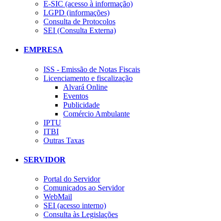
E-SIC (acesso à informação)
LGPD (informações)
Consulta de Protocolos
SEI (Consulta Externa)
EMPRESA
ISS - Emissão de Notas Fiscais
Licenciamento e fiscalização
Alvará Online
Eventos
Publicidade
Comércio Ambulante
IPTU
ITBI
Outras Taxas
SERVIDOR
Portal do Servidor
Comunicados ao Servidor
WebMail
SEI (acesso interno)
Consulta às Legislações