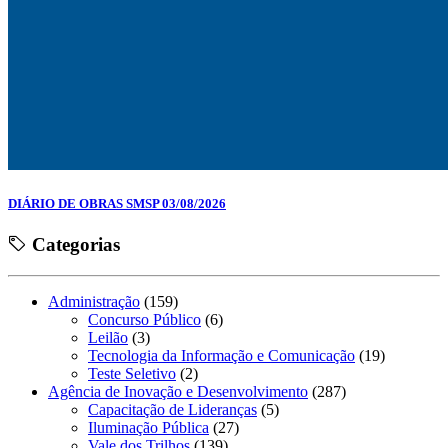
DIÁRIO DE OBRAS SMSP 03/08/2026
Categorias
Administração
(159)
Concurso Público
(6)
Leilão
(3)
Tecnologia da Informação e Comunicação
(19)
Teste Seletivo
(2)
Agência de Inovação e Desenvolvimento
(287)
Capacitação de Lideranças
(5)
Iluminação Pública
(27)
Vale dos Trilhos
(139)