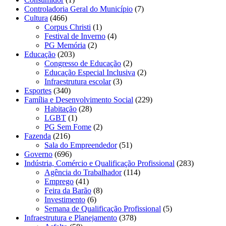
Controladoria Geral do Município
(7)
Cultura
(466)
Corpus Christi
(1)
Festival de Inverno
(4)
PG Memória
(2)
Educação
(203)
Congresso de Educação
(2)
Educação Especial Inclusiva
(2)
Infraestrutura escolar
(3)
Esportes
(340)
Família e Desenvolvimento Social
(229)
Habitação
(28)
LGBT
(1)
PG Sem Fome
(2)
Fazenda
(216)
Sala do Empreendedor
(51)
Governo
(696)
Indústria, Comércio e Qualificação Profissional
(283)
Agência do Trabalhador
(114)
Emprego
(41)
Feira da Barão
(8)
Investimento
(6)
Semana de Qualificação Profissional
(5)
Infraestrutura e Planejamento
(378)