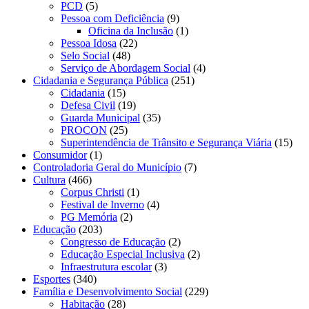
PCD
(5)
Pessoa com Deficiência
(9)
Oficina da Inclusão
(1)
Pessoa Idosa
(22)
Selo Social
(48)
Serviço de Abordagem Social
(4)
Cidadania e Segurança Pública
(251)
Cidadania
(15)
Defesa Civil
(19)
Guarda Municipal
(35)
PROCON
(25)
Superintendência de Trânsito e Segurança Viária
(15)
Consumidor
(1)
Controladoria Geral do Município
(7)
Cultura
(466)
Corpus Christi
(1)
Festival de Inverno
(4)
PG Memória
(2)
Educação
(203)
Congresso de Educação
(2)
Educação Especial Inclusiva
(2)
Infraestrutura escolar
(3)
Esportes
(340)
Família e Desenvolvimento Social
(229)
Habitação
(28)