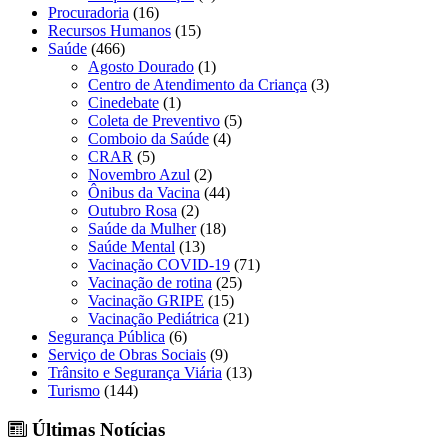
Procuradoria
(16)
Recursos Humanos
(15)
Saúde
(466)
Agosto Dourado
(1)
Centro de Atendimento da Criança
(3)
Cinedebate
(1)
Coleta de Preventivo
(5)
Comboio da Saúde
(4)
CRAR
(5)
Novembro Azul
(2)
Ônibus da Vacina
(44)
Outubro Rosa
(2)
Saúde da Mulher
(18)
Saúde Mental
(13)
Vacinação COVID-19
(71)
Vacinação de rotina
(25)
Vacinação GRIPE
(15)
Vacinação Pediátrica
(21)
Segurança Pública
(6)
Serviço de Obras Sociais
(9)
Trânsito e Segurança Viária
(13)
Turismo
(144)
Últimas Notícias