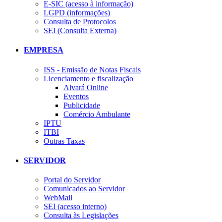
E-SIC (acesso à informação)
LGPD (informações)
Consulta de Protocolos
SEI (Consulta Externa)
EMPRESA
ISS - Emissão de Notas Fiscais
Licenciamento e fiscalização
Alvará Online
Eventos
Publicidade
Comércio Ambulante
IPTU
ITBI
Outras Taxas
SERVIDOR
Portal do Servidor
Comunicados ao Servidor
WebMail
SEI (acesso interno)
Consulta às Legislações