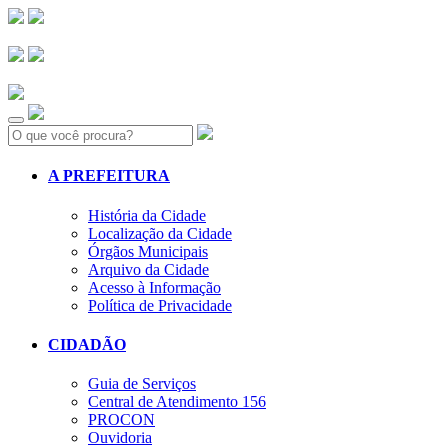
Search:
A PREFEITURA
História da Cidade
Localização da Cidade
Órgãos Municipais
Arquivo da Cidade
Acesso à Informação
Política de Privacidade
CIDADÃO
Guia de Serviços
Central de Atendimento 156
PROCON
Ouvidoria