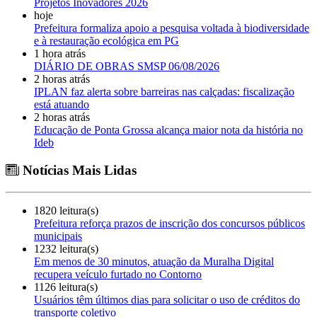
Projetos Inovadores 2026
hoje
Prefeitura formaliza apoio a pesquisa voltada à biodiversidade
e à restauração ecológica em PG
1 hora atrás
DIÁRIO DE OBRAS SMSP 06/08/2026
2 horas atrás
IPLAN faz alerta sobre barreiras nas calçadas: fiscalização
está atuando
2 horas atrás
Educação de Ponta Grossa alcança maior nota da história no
Ideb
Notícias Mais Lidas
1820 leitura(s)
Prefeitura reforça prazos de inscrição dos concursos públicos
municipais
1232 leitura(s)
Em menos de 30 minutos, atuação da Muralha Digital
recupera veículo furtado no Contorno
1126 leitura(s)
Usuários têm últimos dias para solicitar o uso de créditos do
transporte coletivo