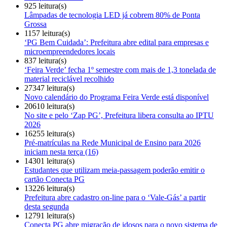
925 leitura(s)
Lâmpadas de tecnologia LED já cobrem 80% de Ponta
Grossa
1157 leitura(s)
‘PG Bem Cuidada’: Prefeitura abre edital para empresas e
microempreendedores locais
837 leitura(s)
‘Feira Verde’ fecha 1º semestre com mais de 1,3 tonelada de
material reciclável recolhido
27347 leitura(s)
Novo calendário do Programa Feira Verde está disponível
20610 leitura(s)
No site e pelo ‘Zap PG’, Prefeitura libera consulta ao IPTU
2026
16255 leitura(s)
Pré-matrículas na Rede Municipal de Ensino para 2026
iniciam nesta terça (16)
14301 leitura(s)
Estudantes que utilizam meia-passagem poderão emitir o
cartão Conecta PG
13226 leitura(s)
Prefeitura abre cadastro on-line para o ‘Vale-Gás’ a partir
desta segunda
12791 leitura(s)
Conecta PG abre migração de idosos para o novo sistema de