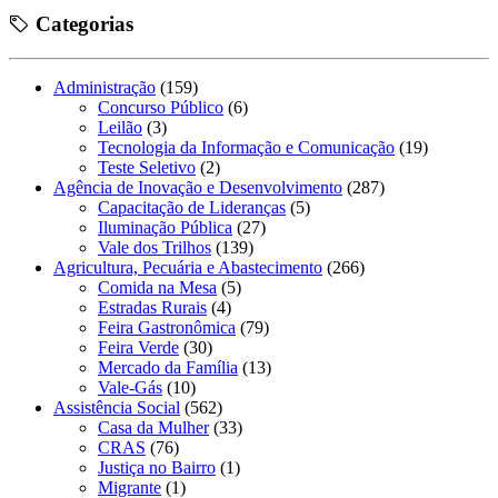
Categorias
Administração
(159)
Concurso Público
(6)
Leilão
(3)
Tecnologia da Informação e Comunicação
(19)
Teste Seletivo
(2)
Agência de Inovação e Desenvolvimento
(287)
Capacitação de Lideranças
(5)
Iluminação Pública
(27)
Vale dos Trilhos
(139)
Agricultura, Pecuária e Abastecimento
(266)
Comida na Mesa
(5)
Estradas Rurais
(4)
Feira Gastronômica
(79)
Feira Verde
(30)
Mercado da Família
(13)
Vale-Gás
(10)
Assistência Social
(562)
Casa da Mulher
(33)
CRAS
(76)
Justiça no Bairro
(1)
Migrante
(1)