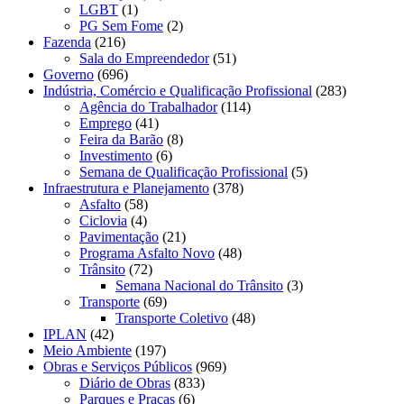
LGBT
(1)
PG Sem Fome
(2)
Fazenda
(216)
Sala do Empreendedor
(51)
Governo
(696)
Indústria, Comércio e Qualificação Profissional
(283)
Agência do Trabalhador
(114)
Emprego
(41)
Feira da Barão
(8)
Investimento
(6)
Semana de Qualificação Profissional
(5)
Infraestrutura e Planejamento
(378)
Asfalto
(58)
Ciclovia
(4)
Pavimentação
(21)
Programa Asfalto Novo
(48)
Trânsito
(72)
Semana Nacional do Trânsito
(3)
Transporte
(69)
Transporte Coletivo
(48)
IPLAN
(42)
Meio Ambiente
(197)
Obras e Serviços Públicos
(969)
Diário de Obras
(833)
Parques e Praças
(6)