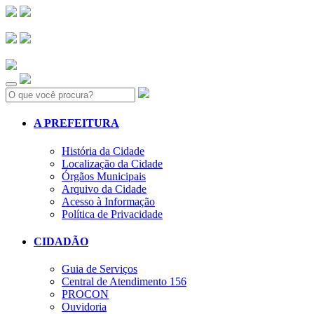
Search:
A PREFEITURA
História da Cidade
Localização da Cidade
Órgãos Municipais
Arquivo da Cidade
Acesso à Informação
Política de Privacidade
CIDADÃO
Guia de Serviços
Central de Atendimento 156
PROCON
Ouvidoria