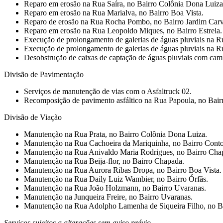
⁠Reparo em erosão na Rua Saíra, no Bairro Colônia Dona Luiza
Reparo em erosão na Rua Marialva, no Bairro Boa Vista.
⁠Reparo de erosão na Rua Rocha Pombo, no Bairro Jardim Carv
⁠Reparo em erosão na Rua Leopoldo Miques, no Bairro Estrela.
⁠Execução de prolongamento de galerias de águas pluviais na 
⁠Execução de prolongamento de galerias de águas pluviais na 
Desobstrução de caixas de captação de águas pluviais com cam
Divisão de Pavimentação
Serviços de manutenção de vias com o Asfaltruck 02.
⁠Recomposição de pavimento asfáltico na Rua Papoula, no Bair
Divisão de Viação
Manutenção na Rua Prata, no Bairro Colônia Dona Luiza.
Manutenção na Rua Cachoeira da Mariquinha, no Bairro Conto
Manutenção na Rua Anivaldo Maria Rodrigues, no Bairro Cha
Manutenção na Rua Beija-flor, no Bairro Chapada.
⁠Manutenção na Rua Aurora Ribas Dropa, no Bairro Boa Vista.
Manutenção na Rua Daily Luiz Wambier, no Bairro Órfãs.
⁠Manutenção na Rua João Holzmann, no Bairro Uvaranas.
Manutenção na Junqueira Freire, no Bairro Uvaranas.
Manutenção na Rua Adolpho Lamenha de Siqueira Filho, no B
Serviços sujeitos a alterações sem aviso prévio.