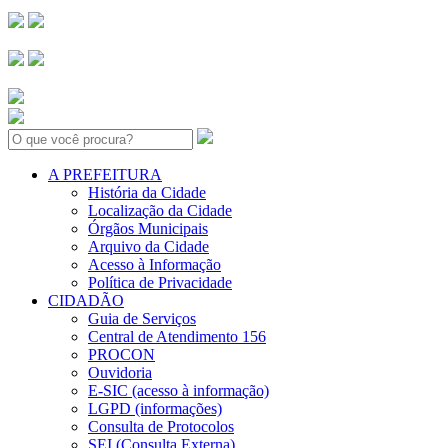
Search:
A PREFEITURA
História da Cidade
Localização da Cidade
Órgãos Municipais
Arquivo da Cidade
Acesso à Informação
Política de Privacidade
CIDADÃO
Guia de Serviços
Central de Atendimento 156
PROCON
Ouvidoria
E-SIC (acesso à informação)
LGPD (informações)
Consulta de Protocolos
SEI (Consulta Externa)