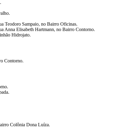
.
alho.
Rua Teodoro Sampaio, no Bairro Oficinas.
Rua Anna Elisabeth Hartmann, no Bairro Contorno.
inhão Hidrojato.
ro Contorno.
rno.
pada.
airro Colônia Dona Luíza.