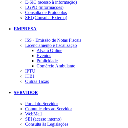
E-SIC (acesso à informação)
LGPD (informações)
Consulta de Protocolos
SEI (Consulta Externa)
EMPRESA
ISS - Emissão de Notas Fiscais
Licenciamento e fiscalização
Alvará Online
Eventos
Publicidade
Comércio Ambulante
IPTU
ITBI
Outras Taxas
SERVIDOR
Portal do Servidor
Comunicados ao Servidor
WebMail
SEI (acesso interno)
Consulta às Legislações