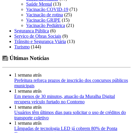
Saúde Mental
(13)
Vacinação COVID-19
(71)
Vacinação de rotina
(25)
Vacinação GRIPE
(15)
Vacinação Pediátrica
(21)
Segurança Pública
(6)
Serviço de Obras Sociais
(9)
Trânsito e Segurança Viária
(13)
Turismo
(144)
Últimas Notícias
1 semana atrás
Prefeitura reforça prazos de inscrição dos concursos públicos
municipais
1 semana atrás
Em menos de 30 minutos, atuação da Muralha Digital
recupera veículo furtado no Contorno
1 semana atrás
Usuários têm últimos dias para solicitar o uso de créditos do
transporte coletivo
1 semana atrás
Lâmpadas de tecnologia LED já cobrem 80% de Ponta