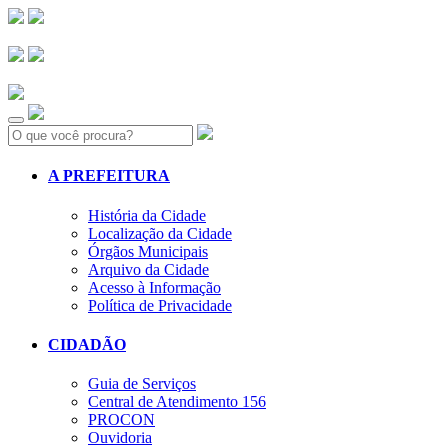
Search:
A PREFEITURA
História da Cidade
Localização da Cidade
Órgãos Municipais
Arquivo da Cidade
Acesso à Informação
Política de Privacidade
CIDADÃO
Guia de Serviços
Central de Atendimento 156
PROCON
Ouvidoria