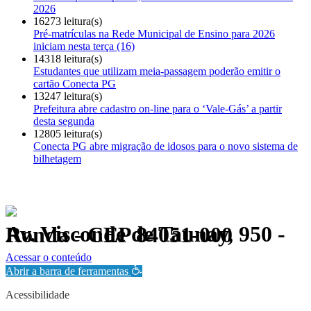
2026
16273 leitura(s)
Pré-matrículas na Rede Municipal de Ensino para 2026
iniciam nesta terça (16)
14318 leitura(s)
Estudantes que utilizam meia-passagem poderão emitir o
cartão Conecta PG
13247 leitura(s)
Prefeitura abre cadastro on-line para o ‘Vale-Gás’ a partir
desta segunda
12805 leitura(s)
Conecta PG abre migração de idosos para o novo sistema de
bilhetagem
Av. Visconde de Taunay, 950 - Ronda - CEP 84051-000
Política de Privacidade.
Acessar o conteúdo
Abrir a barra de ferramentas
Acessibilidade