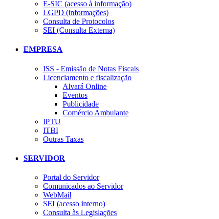
E-SIC (acesso à informação)
LGPD (informações)
Consulta de Protocolos
SEI (Consulta Externa)
EMPRESA
ISS - Emissão de Notas Fiscais
Licenciamento e fiscalização
Alvará Online
Eventos
Publicidade
Comércio Ambulante
IPTU
ITBI
Outras Taxas
SERVIDOR
Portal do Servidor
Comunicados ao Servidor
WebMail
SEI (acesso interno)
Consulta às Legislações