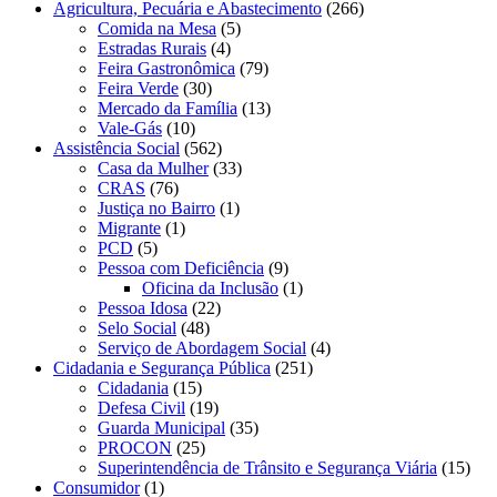
Agricultura, Pecuária e Abastecimento
(266)
Comida na Mesa
(5)
Estradas Rurais
(4)
Feira Gastronômica
(79)
Feira Verde
(30)
Mercado da Família
(13)
Vale-Gás
(10)
Assistência Social
(562)
Casa da Mulher
(33)
CRAS
(76)
Justiça no Bairro
(1)
Migrante
(1)
PCD
(5)
Pessoa com Deficiência
(9)
Oficina da Inclusão
(1)
Pessoa Idosa
(22)
Selo Social
(48)
Serviço de Abordagem Social
(4)
Cidadania e Segurança Pública
(251)
Cidadania
(15)
Defesa Civil
(19)
Guarda Municipal
(35)
PROCON
(25)
Superintendência de Trânsito e Segurança Viária
(15)
Consumidor
(1)