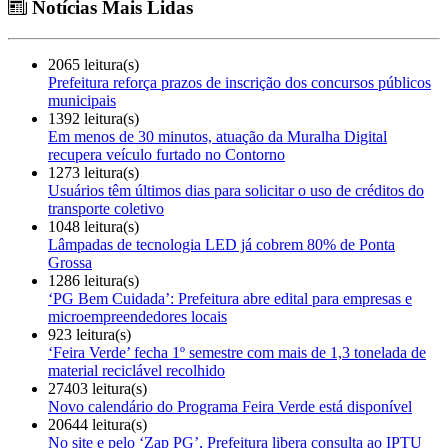
Notícias Mais Lidas
2065 leitura(s)
Prefeitura reforça prazos de inscrição dos concursos públicos
municipais
1392 leitura(s)
Em menos de 30 minutos, atuação da Muralha Digital
recupera veículo furtado no Contorno
1273 leitura(s)
Usuários têm últimos dias para solicitar o uso de créditos do
transporte coletivo
1048 leitura(s)
Lâmpadas de tecnologia LED já cobrem 80% de Ponta
Grossa
1286 leitura(s)
‘PG Bem Cuidada’: Prefeitura abre edital para empresas e
microempreendedores locais
923 leitura(s)
‘Feira Verde’ fecha 1º semestre com mais de 1,3 tonelada de
material reciclável recolhido
27403 leitura(s)
Novo calendário do Programa Feira Verde está disponível
20644 leitura(s)
No site e pelo ‘Zap PG’, Prefeitura libera consulta ao IPTU