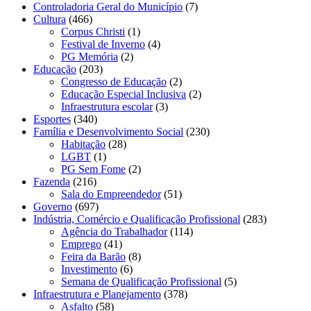
Controladoria Geral do Município
(7)
Cultura
(466)
Corpus Christi
(1)
Festival de Inverno
(4)
PG Memória
(2)
Educação
(203)
Congresso de Educação
(2)
Educação Especial Inclusiva
(2)
Infraestrutura escolar
(3)
Esportes
(340)
Família e Desenvolvimento Social
(230)
Habitação
(28)
LGBT
(1)
PG Sem Fome
(2)
Fazenda
(216)
Sala do Empreendedor
(51)
Governo
(697)
Indústria, Comércio e Qualificação Profissional
(283)
Agência do Trabalhador
(114)
Emprego
(41)
Feira da Barão
(8)
Investimento
(6)
Semana de Qualificação Profissional
(5)
Infraestrutura e Planejamento
(378)
Asfalto
(58)