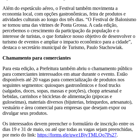
Além do espetáculo aéreo, o Festival também movimenta a
economia local, com opções gastronômicas, feira de produtos e
atividades culturais ao longo dos três dias. “O Festival de Balonismo
se tornou uma das vitrines de Ponta Grossa. A cada edição,
percebemos o crescimento da participação da população e o
interesse de turistas, o que fortalece nosso objetivo de desenvolver o
turismo de eventos e ampliar o impacto econômico para a cidade”,
destaca o secretário municipal de Turismo, Paulo Stachowiak.
Chamamento para comerciantes
Para esta edição, a Prefeitura também abriu o chamamento público
para comerciantes interessados em atuar durante o evento. Estão
disponíveis até 20 vagas para comercialização de produtos nos
seguintes segmentos: quiosques gastronômicos e food trucks
(salgados, doces, sopas, massas e porções), chopp artesanal e
bebidas, carrinhos e bicicletas de alimentação (pipocas e
guloseimas), materiais diversos (bijuterias, brinquedos, artesanato),
vestuário e área comercial para empresas que desejam expor ou
divulgar seus produtos.
Os interessados devem preencher o formulário de inscrição entre os
dias 19 e 31 de maio, ou até que todas as vagas sejam preenchidas,
por meio do link:
https://forms.gle/uwe1BjvTMLQo7Ps27
.