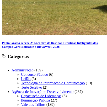
Ponta Grossa recebe 2º Encontro de Destinos Turísticos Inteligentes dos
Campos Gerais durante a InovaWeek 2026
Categorias
Administração
(159)
Concurso Público
(6)
Leilão
(3)
Tecnologia da Informação e Comunicação
(19)
Teste Seletivo
(2)
Agência de Inovação e Desenvolvimento
(287)
Capacitação de Lideranças
(5)
Iluminação Pública
(27)
Vale dos Trilhos
(139)