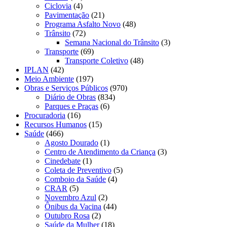
Ciclovia
(4)
Pavimentação
(21)
Programa Asfalto Novo
(48)
Trânsito
(72)
Semana Nacional do Trânsito
(3)
Transporte
(69)
Transporte Coletivo
(48)
IPLAN
(42)
Meio Ambiente
(197)
Obras e Serviços Públicos
(970)
Diário de Obras
(834)
Parques e Praças
(6)
Procuradoria
(16)
Recursos Humanos
(15)
Saúde
(466)
Agosto Dourado
(1)
Centro de Atendimento da Criança
(3)
Cinedebate
(1)
Coleta de Preventivo
(5)
Comboio da Saúde
(4)
CRAR
(5)
Novembro Azul
(2)
Ônibus da Vacina
(44)
Outubro Rosa
(2)
Saúde da Mulher
(18)