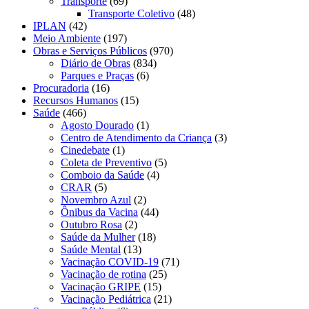
Transporte
(69)
Transporte Coletivo
(48)
IPLAN
(42)
Meio Ambiente
(197)
Obras e Serviços Públicos
(970)
Diário de Obras
(834)
Parques e Praças
(6)
Procuradoria
(16)
Recursos Humanos
(15)
Saúde
(466)
Agosto Dourado
(1)
Centro de Atendimento da Criança
(3)
Cinedebate
(1)
Coleta de Preventivo
(5)
Comboio da Saúde
(4)
CRAR
(5)
Novembro Azul
(2)
Ônibus da Vacina
(44)
Outubro Rosa
(2)
Saúde da Mulher
(18)
Saúde Mental
(13)
Vacinação COVID-19
(71)
Vacinação de rotina
(25)
Vacinação GRIPE
(15)
Vacinação Pediátrica
(21)