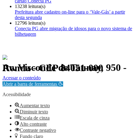
cartão Conecta PG
13238 leitura(s)
Prefeitura abre cadastro on-line para o ‘Vale-Gás’ a partir
desta segunda
12796 leitura(s)
Conecta PG abre migração de idosos para o novo sistema de
bilhetagem
Av. Visconde de Taunay, 950 - Ronda - CEP 84051-000
Política de Privacidade.
Acessar o conteúdo
Abrir a barra de ferramentas
Acessibilidade
Aumentar texto
Diminuir texto
Escala de cinza
Alto contraste
Contraste negativo
Fundo claro