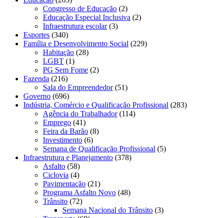
Congresso de Educação
(2)
Educação Especial Inclusiva
(2)
Infraestrutura escolar
(3)
Esportes
(340)
Família e Desenvolvimento Social
(229)
Habitação
(28)
LGBT
(1)
PG Sem Fome
(2)
Fazenda
(216)
Sala do Empreendedor
(51)
Governo
(696)
Indústria, Comércio e Qualificação Profissional
(283)
Agência do Trabalhador
(114)
Emprego
(41)
Feira da Barão
(8)
Investimento
(6)
Semana de Qualificação Profissional
(5)
Infraestrutura e Planejamento
(378)
Asfalto
(58)
Ciclovia
(4)
Pavimentação
(21)
Programa Asfalto Novo
(48)
Trânsito
(72)
Semana Nacional do Trânsito
(3)