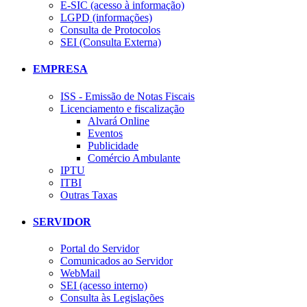
E-SIC (acesso à informação)
LGPD (informações)
Consulta de Protocolos
SEI (Consulta Externa)
EMPRESA
ISS - Emissão de Notas Fiscais
Licenciamento e fiscalização
Alvará Online
Eventos
Publicidade
Comércio Ambulante
IPTU
ITBI
Outras Taxas
SERVIDOR
Portal do Servidor
Comunicados ao Servidor
WebMail
SEI (acesso interno)
Consulta às Legislações