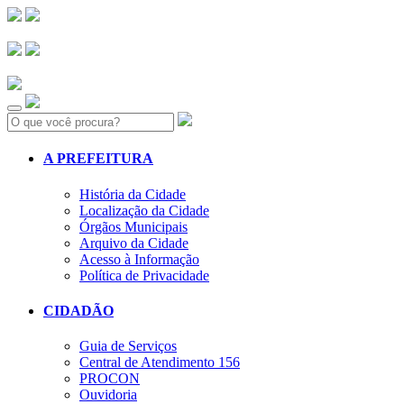
Search:
A PREFEITURA
História da Cidade
Localização da Cidade
Órgãos Municipais
Arquivo da Cidade
Acesso à Informação
Política de Privacidade
CIDADÃO
Guia de Serviços
Central de Atendimento 156
PROCON
Ouvidoria