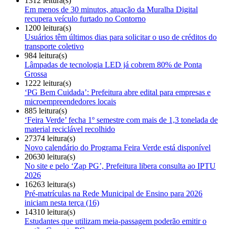
1312 leitura(s)
Em menos de 30 minutos, atuação da Muralha Digital
recupera veículo furtado no Contorno
1200 leitura(s)
Usuários têm últimos dias para solicitar o uso de créditos do
transporte coletivo
984 leitura(s)
Lâmpadas de tecnologia LED já cobrem 80% de Ponta
Grossa
1222 leitura(s)
‘PG Bem Cuidada’: Prefeitura abre edital para empresas e
microempreendedores locais
885 leitura(s)
‘Feira Verde’ fecha 1º semestre com mais de 1,3 tonelada de
material reciclável recolhido
27374 leitura(s)
Novo calendário do Programa Feira Verde está disponível
20630 leitura(s)
No site e pelo ‘Zap PG’, Prefeitura libera consulta ao IPTU
2026
16263 leitura(s)
Pré-matrículas na Rede Municipal de Ensino para 2026
iniciam nesta terça (16)
14310 leitura(s)
Estudantes que utilizam meia-passagem poderão emitir o