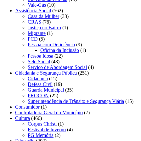
Vale-Gás
(10)
Assistência Social
(562)
Casa da Mulher
(33)
CRAS
(76)
Justiça no Bairro
(1)
Migrante
(1)
PCD
(5)
Pessoa com Deficiência
(9)
Oficina da Inclusão
(1)
Pessoa Idosa
(22)
Selo Social
(48)
Serviço de Abordagem Social
(4)
Cidadania e Segurança Pública
(251)
Cidadania
(15)
Defesa Civil
(19)
Guarda Municipal
(35)
PROCON
(25)
Superintendência de Trânsito e Segurança Viária
(15)
Consumidor
(1)
Controladoria Geral do Município
(7)
Cultura
(466)
Corpus Christi
(1)
Festival de Inverno
(4)
PG Memória
(2)
Educação
(203)