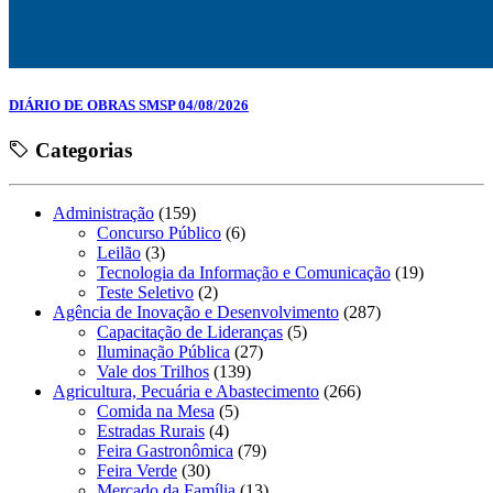
DIÁRIO DE OBRAS SMSP 04/08/2026
Categorias
Administração
(159)
Concurso Público
(6)
Leilão
(3)
Tecnologia da Informação e Comunicação
(19)
Teste Seletivo
(2)
Agência de Inovação e Desenvolvimento
(287)
Capacitação de Lideranças
(5)
Iluminação Pública
(27)
Vale dos Trilhos
(139)
Agricultura, Pecuária e Abastecimento
(266)
Comida na Mesa
(5)
Estradas Rurais
(4)
Feira Gastronômica
(79)
Feira Verde
(30)
Mercado da Família
(13)