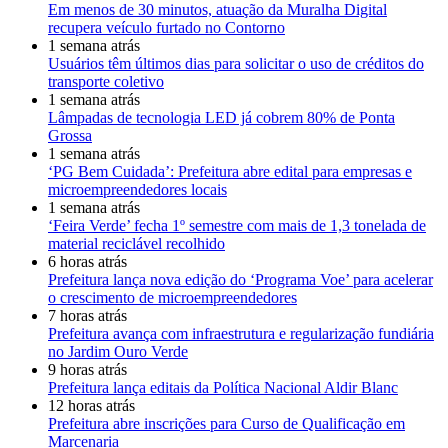
Em menos de 30 minutos, atuação da Muralha Digital
recupera veículo furtado no Contorno
1 semana atrás
Usuários têm últimos dias para solicitar o uso de créditos do
transporte coletivo
1 semana atrás
Lâmpadas de tecnologia LED já cobrem 80% de Ponta
Grossa
1 semana atrás
‘PG Bem Cuidada’: Prefeitura abre edital para empresas e
microempreendedores locais
1 semana atrás
‘Feira Verde’ fecha 1º semestre com mais de 1,3 tonelada de
material reciclável recolhido
6 horas atrás
Prefeitura lança nova edição do ‘Programa Voe’ para acelerar
o crescimento de microempreendedores
7 horas atrás
Prefeitura avança com infraestrutura e regularização fundiária
no Jardim Ouro Verde
9 horas atrás
Prefeitura lança editais da Política Nacional Aldir Blanc
12 horas atrás
Prefeitura abre inscrições para Curso de Qualificação em
Marcenaria