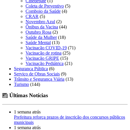
Cinedebate
(1)
Coleta de Preventivo
(5)
Comboio da Saúde
(4)
CRAR
(5)
Novembro Azul
(2)
Ônibus da Vacina
(44)
Outubro Rosa
(2)
Saúde da Mulher
(18)
Saúde Mental
(13)
Vacinação COVID-19
(71)
Vacinação de rotina
(25)
Vacinação GRIPE
(15)
Vacinação Pediátrica
(21)
Segurança Pública
(6)
Serviço de Obras Sociais
(9)
Trânsito e Segurança Viária
(13)
Turismo
(144)
Últimas Notícias
1 semana atrás
Prefeitura reforça prazos de inscrição dos concursos públicos
municipais
1 semana atrás