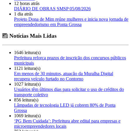
12 horas atrás
DIÁRIO DE OBRAS SMSP 05/08/2026
1 dia atrás
Projeto Dona de Mim reúne mulheres e inicia nova jornada de
empreendedorismo em Ponta Grossa
Notícias Mais Lidas
1646 leitura(s)
Prefeitura reforça prazos de inscrição dos concursos públicos
municipais
1121 leitura(s)
Em menos de 30 minutos, atuação da Muralha Digital
recupera veículo furtado no Contorno
1027 leitura(s)
Usuários têm últimos dias para solicitar o uso de créditos do
transporte coletivo
856 leitura(s)
Lâmpadas de tecnologia LED já cobrem 80% de Ponta
Grossa
1069 leitura(s)
‘PG Bem Cuidada’: Prefeitura abre edital para empresas e
microempreendedores locais