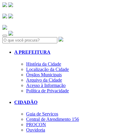
Search:
A PREFEITURA
História da Cidade
Localização da Cidade
Órgãos Municipais
Arquivo da Cidade
Acesso à Informação
Política de Privacidade
CIDADÃO
Guia de Serviços
Central de Atendimento 156
PROCON
Ouvidoria