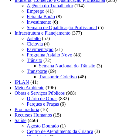
Indústria, Comércio e Qualificação Profissional
(283)
Agência do Trabalhador
(114)
Emprego
(41)
Feira da Barão
(8)
Investimento
(6)
Semana de Qualificação Profissional
(5)
Infraestrutura e Planejamento
(377)
Asfalto
(57)
Ciclovia
(4)
Pavimentação
(21)
Programa Asfalto Novo
(48)
Trânsito
(72)
Semana Nacional do Trânsito
(3)
Transporte
(69)
Transporte Coletivo
(48)
IPLAN
(41)
Meio Ambiente
(196)
Obras e Serviços Públicos
(968)
Diário de Obras
(832)
Parques e Praças
(6)
Procuradoria
(16)
Recursos Humanos
(15)
Saúde
(466)
Agosto Dourado
(1)
Centro de Atendimento da Criança
(3)