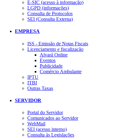
E-SIC (acesso à informação)
LGPD (informações)
Consulta de Protocolos
SEI (Consulta Externa)
EMPRESA
ISS - Emissão de Notas Fiscais
Licenciamento e fiscalização
Alvará Online
Eventos
Publicidade
Comércio Ambulante
IPTU
ITBI
Outras Taxas
SERVIDOR
Portal do Servidor
Comunicados ao Servidor
WebMail
SEI (acesso interno)
Consulta às Legislações