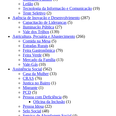
Leilão
(3)
Tecnologia da Informação e Comunicação
(19)
Teste Seletivo
(2)
Agência de Inovação e Desenvolvimento
(287)
Capacitação de Lideranças
(5)
Iluminação Pública
(27)
Vale dos Trilhos
(139)
Agricultura, Pecuária e Abastecimento
(266)
Comida na Mesa
(5)
Estradas Rurais
(4)
Feira Gastronômica
(79)
Feira Verde
(30)
Mercado da Família
(13)
Vale-Gás
(10)
Assistência Social
(562)
Casa da Mulher
(33)
CRAS
(76)
Justiça no Bairro
(1)
Migrante
(1)
PCD
(5)
Pessoa com Deficiência
(9)
Oficina da Inclusão
(1)
Pessoa Idosa
(22)
Selo Social
(48)
Serviço de Abordagem Social
(4)