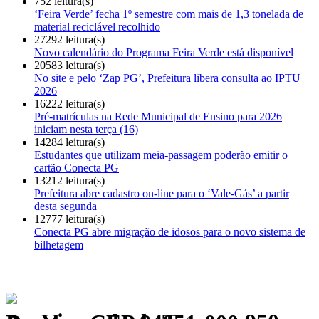
752 leitura(s)
‘Feira Verde’ fecha 1º semestre com mais de 1,3 tonelada de
material reciclável recolhido
27292 leitura(s)
Novo calendário do Programa Feira Verde está disponível
20583 leitura(s)
No site e pelo ‘Zap PG’, Prefeitura libera consulta ao IPTU
2026
16222 leitura(s)
Pré-matrículas na Rede Municipal de Ensino para 2026
iniciam nesta terça (16)
14284 leitura(s)
Estudantes que utilizam meia-passagem poderão emitir o
cartão Conecta PG
13212 leitura(s)
Prefeitura abre cadastro on-line para o ‘Vale-Gás’ a partir
desta segunda
12777 leitura(s)
Conecta PG abre migração de idosos para o novo sistema de
bilhetagem