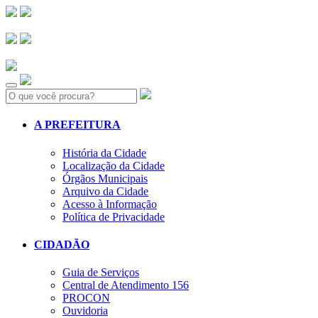
Search:
A PREFEITURA
História da Cidade
Localização da Cidade
Órgãos Municipais
Arquivo da Cidade
Acesso à Informação
Política de Privacidade
CIDADÃO
Guia de Serviços
Central de Atendimento 156
PROCON
Ouvidoria