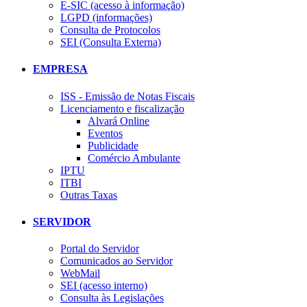
E-SIC (acesso à informação)
LGPD (informações)
Consulta de Protocolos
SEI (Consulta Externa)
EMPRESA
ISS - Emissão de Notas Fiscais
Licenciamento e fiscalização
Alvará Online
Eventos
Publicidade
Comércio Ambulante
IPTU
ITBI
Outras Taxas
SERVIDOR
Portal do Servidor
Comunicados ao Servidor
WebMail
SEI (acesso interno)
Consulta às Legislações