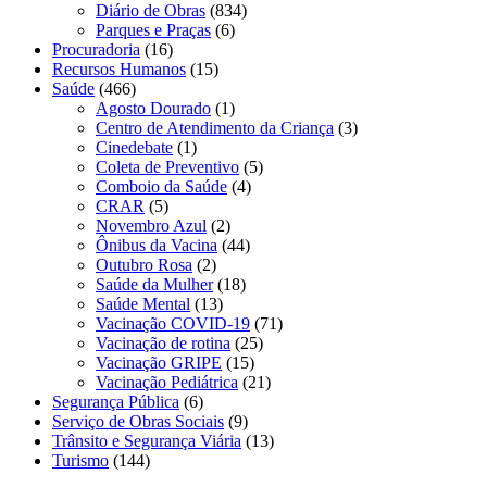
Diário de Obras
(834)
Parques e Praças
(6)
Procuradoria
(16)
Recursos Humanos
(15)
Saúde
(466)
Agosto Dourado
(1)
Centro de Atendimento da Criança
(3)
Cinedebate
(1)
Coleta de Preventivo
(5)
Comboio da Saúde
(4)
CRAR
(5)
Novembro Azul
(2)
Ônibus da Vacina
(44)
Outubro Rosa
(2)
Saúde da Mulher
(18)
Saúde Mental
(13)
Vacinação COVID-19
(71)
Vacinação de rotina
(25)
Vacinação GRIPE
(15)
Vacinação Pediátrica
(21)
Segurança Pública
(6)
Serviço de Obras Sociais
(9)
Trânsito e Segurança Viária
(13)
Turismo
(144)