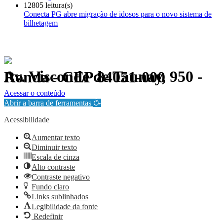
12805 leitura(s)
Conecta PG abre migração de idosos para o novo sistema de
bilhetagem
Av. Visconde de Taunay, 950 - Ronda - CEP 84051-000
Política de Privacidade.
Acessar o conteúdo
Abrir a barra de ferramentas
Acessibilidade
Aumentar texto
Diminuir texto
Escala de cinza
Alto contraste
Contraste negativo
Fundo claro
Links sublinhados
Legibilidade da fonte
Redefinir