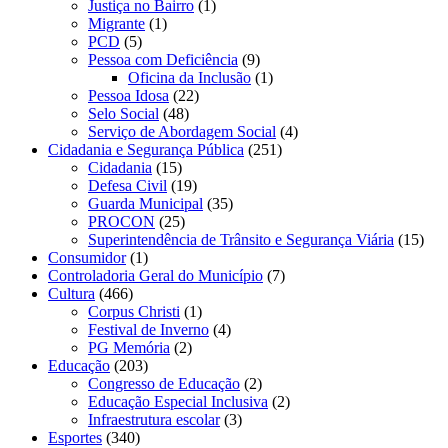
Justiça no Bairro
(1)
Migrante
(1)
PCD
(5)
Pessoa com Deficiência
(9)
Oficina da Inclusão
(1)
Pessoa Idosa
(22)
Selo Social
(48)
Serviço de Abordagem Social
(4)
Cidadania e Segurança Pública
(251)
Cidadania
(15)
Defesa Civil
(19)
Guarda Municipal
(35)
PROCON
(25)
Superintendência de Trânsito e Segurança Viária
(15)
Consumidor
(1)
Controladoria Geral do Município
(7)
Cultura
(466)
Corpus Christi
(1)
Festival de Inverno
(4)
PG Memória
(2)
Educação
(203)
Congresso de Educação
(2)
Educação Especial Inclusiva
(2)
Infraestrutura escolar
(3)
Esportes
(340)