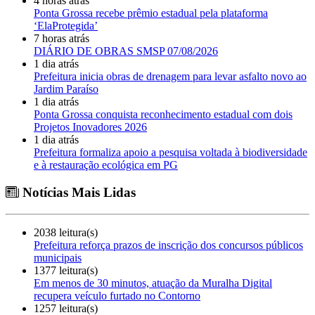
4 horas atrás
Ponta Grossa recebe prêmio estadual pela plataforma
‘ElaProtegida’
7 horas atrás
DIÁRIO DE OBRAS SMSP 07/08/2026
1 dia atrás
Prefeitura inicia obras de drenagem para levar asfalto novo ao
Jardim Paraíso
1 dia atrás
Ponta Grossa conquista reconhecimento estadual com dois
Projetos Inovadores 2026
1 dia atrás
Prefeitura formaliza apoio a pesquisa voltada à biodiversidade
e à restauração ecológica em PG
Notícias Mais Lidas
2038 leitura(s)
Prefeitura reforça prazos de inscrição dos concursos públicos
municipais
1377 leitura(s)
Em menos de 30 minutos, atuação da Muralha Digital
recupera veículo furtado no Contorno
1257 leitura(s)