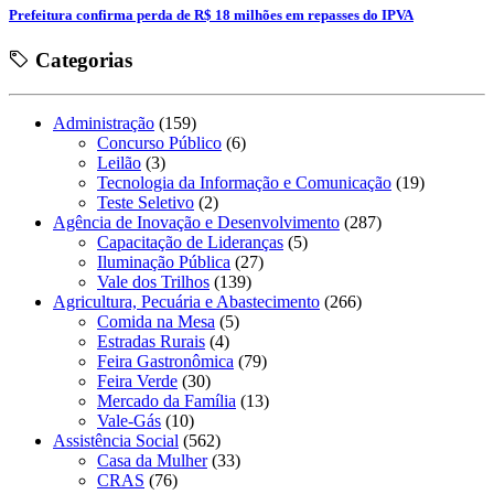
Prefeitura confirma perda de R$ 18 milhões em repasses do IPVA
Categorias
Administração
(159)
Concurso Público
(6)
Leilão
(3)
Tecnologia da Informação e Comunicação
(19)
Teste Seletivo
(2)
Agência de Inovação e Desenvolvimento
(287)
Capacitação de Lideranças
(5)
Iluminação Pública
(27)
Vale dos Trilhos
(139)
Agricultura, Pecuária e Abastecimento
(266)
Comida na Mesa
(5)
Estradas Rurais
(4)
Feira Gastronômica
(79)
Feira Verde
(30)
Mercado da Família
(13)
Vale-Gás
(10)
Assistência Social
(562)
Casa da Mulher
(33)
CRAS
(76)