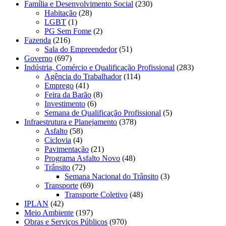
Família e Desenvolvimento Social
(230)
Habitação
(28)
LGBT
(1)
PG Sem Fome
(2)
Fazenda
(216)
Sala do Empreendedor
(51)
Governo
(697)
Indústria, Comércio e Qualificação Profissional
(283)
Agência do Trabalhador
(114)
Emprego
(41)
Feira da Barão
(8)
Investimento
(6)
Semana de Qualificação Profissional
(5)
Infraestrutura e Planejamento
(378)
Asfalto
(58)
Ciclovia
(4)
Pavimentação
(21)
Programa Asfalto Novo
(48)
Trânsito
(72)
Semana Nacional do Trânsito
(3)
Transporte
(69)
Transporte Coletivo
(48)
IPLAN
(42)
Meio Ambiente
(197)
Obras e Serviços Públicos
(970)