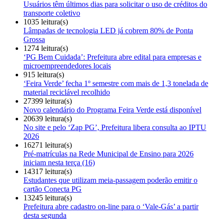
Usuários têm últimos dias para solicitar o uso de créditos do
transporte coletivo
1035 leitura(s)
Lâmpadas de tecnologia LED já cobrem 80% de Ponta
Grossa
1274 leitura(s)
‘PG Bem Cuidada’: Prefeitura abre edital para empresas e
microempreendedores locais
915 leitura(s)
‘Feira Verde’ fecha 1º semestre com mais de 1,3 tonelada de
material reciclável recolhido
27399 leitura(s)
Novo calendário do Programa Feira Verde está disponível
20639 leitura(s)
No site e pelo ‘Zap PG’, Prefeitura libera consulta ao IPTU
2026
16271 leitura(s)
Pré-matrículas na Rede Municipal de Ensino para 2026
iniciam nesta terça (16)
14317 leitura(s)
Estudantes que utilizam meia-passagem poderão emitir o
cartão Conecta PG
13245 leitura(s)
Prefeitura abre cadastro on-line para o ‘Vale-Gás’ a partir
desta segunda