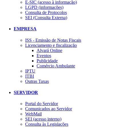
E-SIC (acesso à informação)
LGPD (informações)
Consulta de Protocolos
SEI (Consulta Externa)
EMPRESA
ISS - Emissão de Notas Fiscais
Licenciamento e fiscalização
Alvará Online
Eventos
Publicidade
Comércio Ambulante
IPTU
ITBI
Outras Taxas
SERVIDOR
Portal do Servidor
Comunicados ao Servidor
WebMail
SEI (acesso interno)
Consulta às Legislações