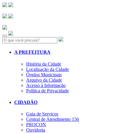
Search:
A PREFEITURA
História da Cidade
Localização da Cidade
Órgãos Municipais
Arquivo da Cidade
Acesso à Informação
Política de Privacidade
CIDADÃO
Guia de Serviços
Central de Atendimento 156
PROCON
Ouvidoria