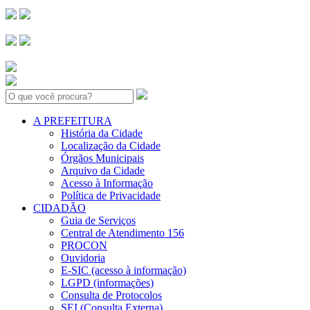
Search:
A PREFEITURA
História da Cidade
Localização da Cidade
Órgãos Municipais
Arquivo da Cidade
Acesso à Informação
Política de Privacidade
CIDADÃO
Guia de Serviços
Central de Atendimento 156
PROCON
Ouvidoria
E-SIC (acesso à informação)
LGPD (informações)
Consulta de Protocolos
SEI (Consulta Externa)