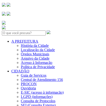
Search:
A PREFEITURA
História da Cidade
Localização da Cidade
Órgãos Municipais
Arquivo da Cidade
Acesso à Informação
Política de Privacidade
CIDADÃO
Guia de Serviços
Central de Atendimento 156
PROCON
Ouvidoria
E-SIC (acesso à informação)
LGPD (informações)
Consulta de Protocolos
SEI (Consulta Externa)