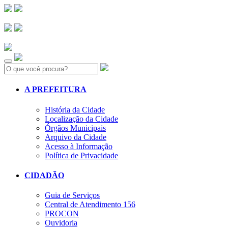
Search:
A PREFEITURA
História da Cidade
Localização da Cidade
Órgãos Municipais
Arquivo da Cidade
Acesso à Informação
Política de Privacidade
CIDADÃO
Guia de Serviços
Central de Atendimento 156
PROCON
Ouvidoria