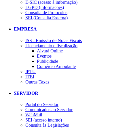
E-SIC (acesso à informação)
LGPD (informações)
Consulta de Protocolos
SEI (Consulta Externa)
EMPRESA
ISS - Emissão de Notas Fiscais
Licenciamento e fiscalização
Alvará Online
Eventos
Publicidade
Comércio Ambulante
IPTU
ITBI
Outras Taxas
SERVIDOR
Portal do Servidor
Comunicados ao Servidor
WebMail
SEI (acesso interno)
Consulta às Legislações