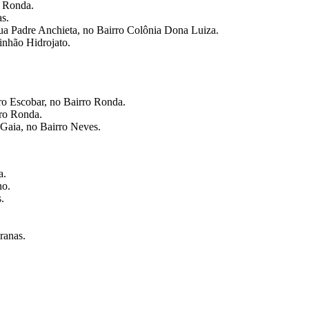
o Ronda.
s.
Rua Padre Anchieta, no Bairro Colônia Dona Luiza.
inhão Hidrojato.
ro Escobar, no Bairro Ronda.
rro Ronda.
 Gaia, no Bairro Neves.
a.
no.
.
ranas.