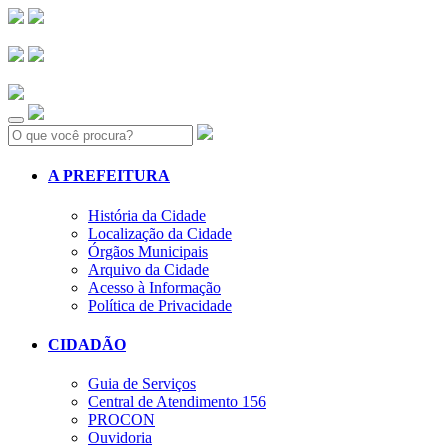
Search:
A PREFEITURA
História da Cidade
Localização da Cidade
Órgãos Municipais
Arquivo da Cidade
Acesso à Informação
Política de Privacidade
CIDADÃO
Guia de Serviços
Central de Atendimento 156
PROCON
Ouvidoria