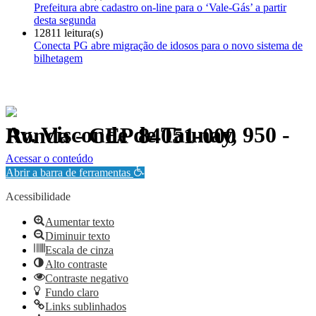
Prefeitura abre cadastro on-line para o ‘Vale-Gás’ a partir
desta segunda
12811 leitura(s)
Conecta PG abre migração de idosos para o novo sistema de
bilhetagem
Av. Visconde de Taunay, 950 - Ronda - CEP 84051-000
Política de Privacidade.
Acessar o conteúdo
Abrir a barra de ferramentas
Acessibilidade
Aumentar texto
Diminuir texto
Escala de cinza
Alto contraste
Contraste negativo
Fundo claro
Links sublinhados