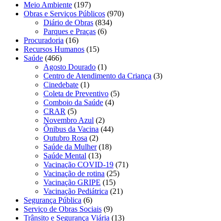
Meio Ambiente
(197)
Obras e Serviços Públicos
(970)
Diário de Obras
(834)
Parques e Praças
(6)
Procuradoria
(16)
Recursos Humanos
(15)
Saúde
(466)
Agosto Dourado
(1)
Centro de Atendimento da Criança
(3)
Cinedebate
(1)
Coleta de Preventivo
(5)
Comboio da Saúde
(4)
CRAR
(5)
Novembro Azul
(2)
Ônibus da Vacina
(44)
Outubro Rosa
(2)
Saúde da Mulher
(18)
Saúde Mental
(13)
Vacinação COVID-19
(71)
Vacinação de rotina
(25)
Vacinação GRIPE
(15)
Vacinação Pediátrica
(21)
Segurança Pública
(6)
Serviço de Obras Sociais
(9)
Trânsito e Segurança Viária
(13)