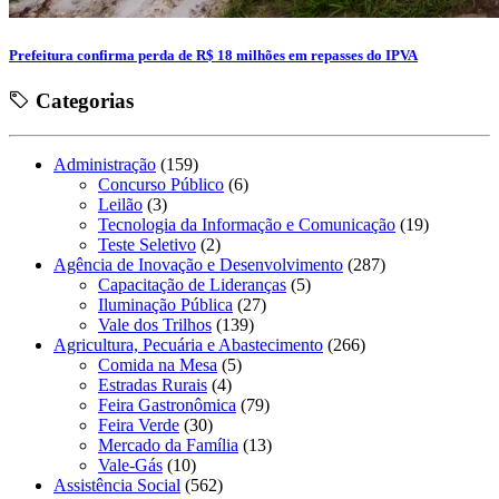
Prefeitura confirma perda de R$ 18 milhões em repasses do IPVA
Categorias
Administração
(159)
Concurso Público
(6)
Leilão
(3)
Tecnologia da Informação e Comunicação
(19)
Teste Seletivo
(2)
Agência de Inovação e Desenvolvimento
(287)
Capacitação de Lideranças
(5)
Iluminação Pública
(27)
Vale dos Trilhos
(139)
Agricultura, Pecuária e Abastecimento
(266)
Comida na Mesa
(5)
Estradas Rurais
(4)
Feira Gastronômica
(79)
Feira Verde
(30)
Mercado da Família
(13)
Vale-Gás
(10)
Assistência Social
(562)