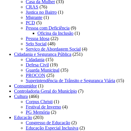
Casa da Mulher
(33)
CRAS
(76)
Justiça no Bairro
(1)
Migrante
(1)
PCD
(5)
Pessoa com Deficiência
(9)
Oficina da Inclusão
(1)
Pessoa Idosa
(22)
Selo Social
(48)
Serviço de Abordagem Social
(4)
Cidadania e Segurança Pública
(251)
Cidadania
(15)
Defesa Civil
(19)
Guarda Municipal
(35)
PROCON
(25)
Superintendência de Trânsito e Segurança Viária
(15)
Consumidor
(1)
Controladoria Geral do Município
(7)
Cultura
(466)
Corpus Christi
(1)
Festival de Inverno
(4)
PG Memória
(2)
Educação
(203)
Congresso de Educação
(2)
Educação Especial Inclusiva
(2)