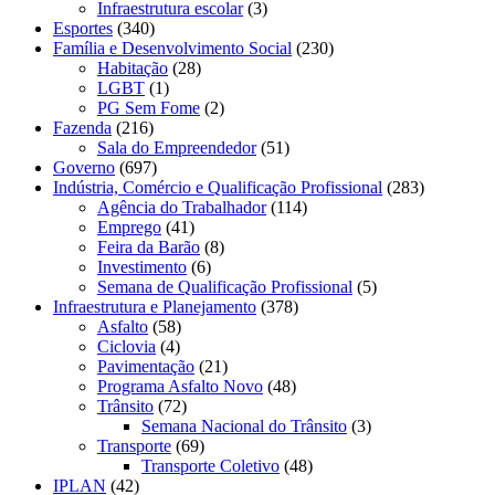
Infraestrutura escolar
(3)
Esportes
(340)
Família e Desenvolvimento Social
(230)
Habitação
(28)
LGBT
(1)
PG Sem Fome
(2)
Fazenda
(216)
Sala do Empreendedor
(51)
Governo
(697)
Indústria, Comércio e Qualificação Profissional
(283)
Agência do Trabalhador
(114)
Emprego
(41)
Feira da Barão
(8)
Investimento
(6)
Semana de Qualificação Profissional
(5)
Infraestrutura e Planejamento
(378)
Asfalto
(58)
Ciclovia
(4)
Pavimentação
(21)
Programa Asfalto Novo
(48)
Trânsito
(72)
Semana Nacional do Trânsito
(3)
Transporte
(69)
Transporte Coletivo
(48)
IPLAN
(42)