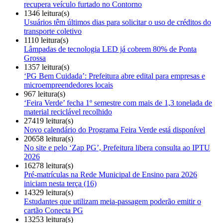
recupera veículo furtado no Contorno
1346 leitura(s)
Usuários têm últimos dias para solicitar o uso de créditos do
transporte coletivo
1110 leitura(s)
Lâmpadas de tecnologia LED já cobrem 80% de Ponta
Grossa
1357 leitura(s)
‘PG Bem Cuidada’: Prefeitura abre edital para empresas e
microempreendedores locais
967 leitura(s)
‘Feira Verde’ fecha 1º semestre com mais de 1,3 tonelada de
material reciclável recolhido
27419 leitura(s)
Novo calendário do Programa Feira Verde está disponível
20658 leitura(s)
No site e pelo ‘Zap PG’, Prefeitura libera consulta ao IPTU
2026
16278 leitura(s)
Pré-matrículas na Rede Municipal de Ensino para 2026
iniciam nesta terça (16)
14329 leitura(s)
Estudantes que utilizam meia-passagem poderão emitir o
cartão Conecta PG
13253 leitura(s)