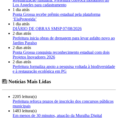
Regularização fundiária: Prefeitura convoca moradores do
Los Angeles para cadastramento
1 dia atrás
Ponta Grossa recebe prêmio estadual pela plataforma
‘ElaProtegida’
1 dia atrás
DIÁRIO DE OBRAS SMSP 07/08/2026
2 dias atrás
Prefeitura inicia obras de drenagem para levar asfalto novo ao
Jardim Paraíso
2 dias atrás
Ponta Grossa conquista reconhecimento estadual com dois
Projetos Inovadores 2026
2 dias atrás
Prefeitura formaliza apoio a pesquisa voltada à biodiversidade
e à restauração ecológica em PG
Notícias Mais Lidas
2205 leitura(s)
Prefeitura reforça prazos de inscrição dos concursos públicos
municipais
1483 leitura(s)
Em menos de 30 minutos, atuação da Muralha Digital