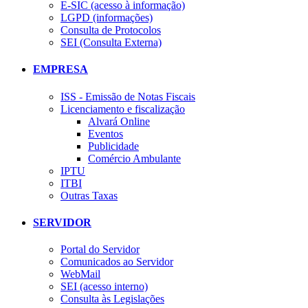
E-SIC (acesso à informação)
LGPD (informações)
Consulta de Protocolos
SEI (Consulta Externa)
EMPRESA
ISS - Emissão de Notas Fiscais
Licenciamento e fiscalização
Alvará Online
Eventos
Publicidade
Comércio Ambulante
IPTU
ITBI
Outras Taxas
SERVIDOR
Portal do Servidor
Comunicados ao Servidor
WebMail
SEI (acesso interno)
Consulta às Legislações