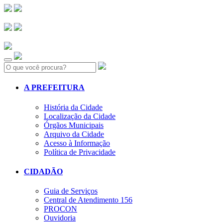
Search:
A PREFEITURA
História da Cidade
Localização da Cidade
Órgãos Municipais
Arquivo da Cidade
Acesso à Informação
Política de Privacidade
CIDADÃO
Guia de Serviços
Central de Atendimento 156
PROCON
Ouvidoria