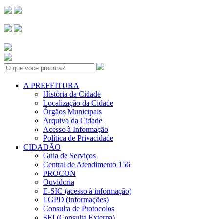
Search:
A PREFEITURA
História da Cidade
Localização da Cidade
Órgãos Municipais
Arquivo da Cidade
Acesso à Informação
Política de Privacidade
CIDADÃO
Guia de Serviços
Central de Atendimento 156
PROCON
Ouvidoria
E-SIC (acesso à informação)
LGPD (informações)
Consulta de Protocolos
SEI (Consulta Externa)