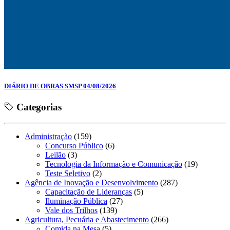
DIÁRIO DE OBRAS SMSP 04/08/2026
Categorias
Administração
(159)
Concurso Público
(6)
Leilão
(3)
Tecnologia da Informação e Comunicação
(19)
Teste Seletivo
(2)
Agência de Inovação e Desenvolvimento
(287)
Capacitação de Lideranças
(5)
Iluminação Pública
(27)
Vale dos Trilhos
(139)
Agricultura, Pecuária e Abastecimento
(266)
Comida na Mesa
(5)