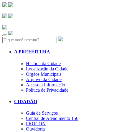
Search:
A PREFEITURA
História da Cidade
Localização da Cidade
Órgãos Municipais
Arquivo da Cidade
Acesso à Informação
Política de Privacidade
CIDADÃO
Guia de Serviços
Central de Atendimento 156
PROCON
Ouvidoria