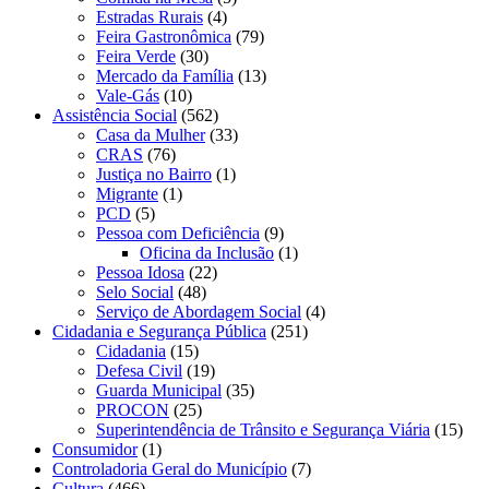
Estradas Rurais
(4)
Feira Gastronômica
(79)
Feira Verde
(30)
Mercado da Família
(13)
Vale-Gás
(10)
Assistência Social
(562)
Casa da Mulher
(33)
CRAS
(76)
Justiça no Bairro
(1)
Migrante
(1)
PCD
(5)
Pessoa com Deficiência
(9)
Oficina da Inclusão
(1)
Pessoa Idosa
(22)
Selo Social
(48)
Serviço de Abordagem Social
(4)
Cidadania e Segurança Pública
(251)
Cidadania
(15)
Defesa Civil
(19)
Guarda Municipal
(35)
PROCON
(25)
Superintendência de Trânsito e Segurança Viária
(15)
Consumidor
(1)
Controladoria Geral do Município
(7)
Cultura
(466)