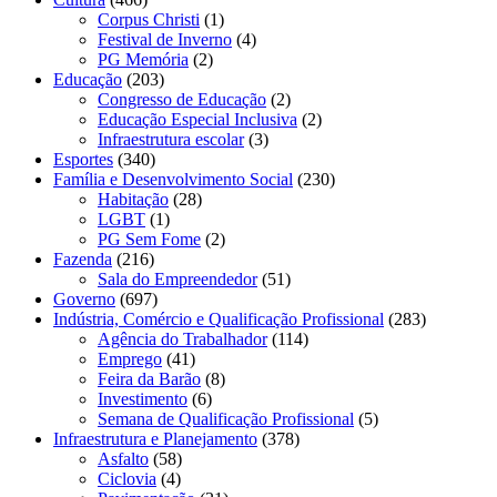
Corpus Christi
(1)
Festival de Inverno
(4)
PG Memória
(2)
Educação
(203)
Congresso de Educação
(2)
Educação Especial Inclusiva
(2)
Infraestrutura escolar
(3)
Esportes
(340)
Família e Desenvolvimento Social
(230)
Habitação
(28)
LGBT
(1)
PG Sem Fome
(2)
Fazenda
(216)
Sala do Empreendedor
(51)
Governo
(697)
Indústria, Comércio e Qualificação Profissional
(283)
Agência do Trabalhador
(114)
Emprego
(41)
Feira da Barão
(8)
Investimento
(6)
Semana de Qualificação Profissional
(5)
Infraestrutura e Planejamento
(378)
Asfalto
(58)
Ciclovia
(4)