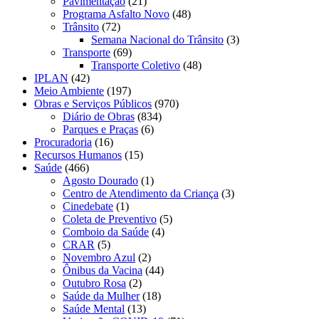
Pavimentação
(21)
Programa Asfalto Novo
(48)
Trânsito
(72)
Semana Nacional do Trânsito
(3)
Transporte
(69)
Transporte Coletivo
(48)
IPLAN
(42)
Meio Ambiente
(197)
Obras e Serviços Públicos
(970)
Diário de Obras
(834)
Parques e Praças
(6)
Procuradoria
(16)
Recursos Humanos
(15)
Saúde
(466)
Agosto Dourado
(1)
Centro de Atendimento da Criança
(3)
Cinedebate
(1)
Coleta de Preventivo
(5)
Comboio da Saúde
(4)
CRAR
(5)
Novembro Azul
(2)
Ônibus da Vacina
(44)
Outubro Rosa
(2)
Saúde da Mulher
(18)
Saúde Mental
(13)