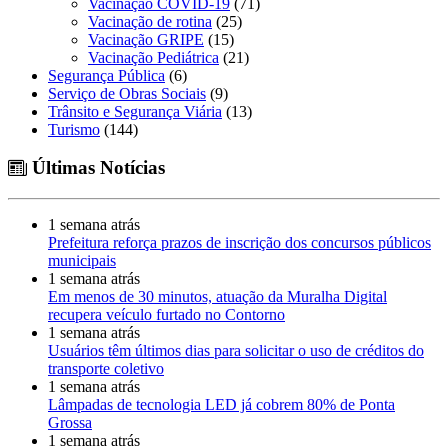
Vacinação COVID-19
(71)
Vacinação de rotina
(25)
Vacinação GRIPE
(15)
Vacinação Pediátrica
(21)
Segurança Pública
(6)
Serviço de Obras Sociais
(9)
Trânsito e Segurança Viária
(13)
Turismo
(144)
Últimas Notícias
1 semana atrás
Prefeitura reforça prazos de inscrição dos concursos públicos
municipais
1 semana atrás
Em menos de 30 minutos, atuação da Muralha Digital
recupera veículo furtado no Contorno
1 semana atrás
Usuários têm últimos dias para solicitar o uso de créditos do
transporte coletivo
1 semana atrás
Lâmpadas de tecnologia LED já cobrem 80% de Ponta
Grossa
1 semana atrás