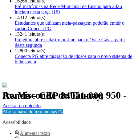
16268 leitura(s)
Pré-matrículas na Rede Municipal de Ensino para 2026
iniciam nesta terça (16)
14312 leitura(s)
Estudantes que utilizam meia-passagem poderão emitir o
cartão Conecta PG
13241 leitura(s)
Prefeitura abre cadastro on-line para o ‘Vale-Gás’ a partir
desta segunda
12800 leitura(s)
Conecta PG abre migração de idosos para o novo sistema de
bilhetagem
Av. Visconde de Taunay, 950 - Ronda - CEP 84051-000
Política de Privacidade.
Acessar o conteúdo
Abrir a barra de ferramentas
Acessibilidade
Aumentar texto