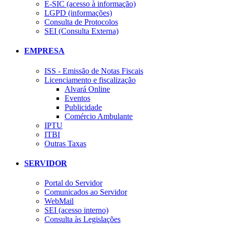
E-SIC (acesso à informação)
LGPD (informações)
Consulta de Protocolos
SEI (Consulta Externa)
EMPRESA
ISS - Emissão de Notas Fiscais
Licenciamento e fiscalização
Alvará Online
Eventos
Publicidade
Comércio Ambulante
IPTU
ITBI
Outras Taxas
SERVIDOR
Portal do Servidor
Comunicados ao Servidor
WebMail
SEI (acesso interno)
Consulta às Legislações