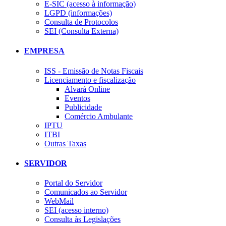
E-SIC (acesso à informação)
LGPD (informações)
Consulta de Protocolos
SEI (Consulta Externa)
EMPRESA
ISS - Emissão de Notas Fiscais
Licenciamento e fiscalização
Alvará Online
Eventos
Publicidade
Comércio Ambulante
IPTU
ITBI
Outras Taxas
SERVIDOR
Portal do Servidor
Comunicados ao Servidor
WebMail
SEI (acesso interno)
Consulta às Legislações