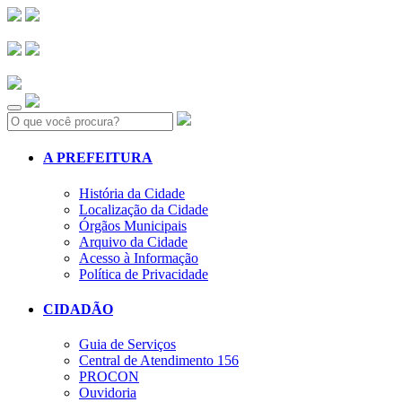
Search:
A PREFEITURA
História da Cidade
Localização da Cidade
Órgãos Municipais
Arquivo da Cidade
Acesso à Informação
Política de Privacidade
CIDADÃO
Guia de Serviços
Central de Atendimento 156
PROCON
Ouvidoria