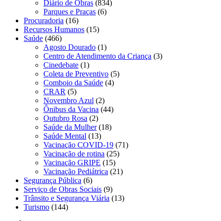
Diário de Obras
(834)
Parques e Praças
(6)
Procuradoria
(16)
Recursos Humanos
(15)
Saúde
(466)
Agosto Dourado
(1)
Centro de Atendimento da Criança
(3)
Cinedebate
(1)
Coleta de Preventivo
(5)
Comboio da Saúde
(4)
CRAR
(5)
Novembro Azul
(2)
Ônibus da Vacina
(44)
Outubro Rosa
(2)
Saúde da Mulher
(18)
Saúde Mental
(13)
Vacinação COVID-19
(71)
Vacinação de rotina
(25)
Vacinação GRIPE
(15)
Vacinação Pediátrica
(21)
Segurança Pública
(6)
Serviço de Obras Sociais
(9)
Trânsito e Segurança Viária
(13)
Turismo
(144)