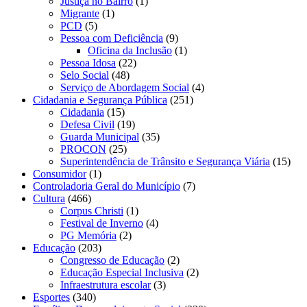
Justiça no Bairro
(1)
Migrante
(1)
PCD
(5)
Pessoa com Deficiência
(9)
Oficina da Inclusão
(1)
Pessoa Idosa
(22)
Selo Social
(48)
Serviço de Abordagem Social
(4)
Cidadania e Segurança Pública
(251)
Cidadania
(15)
Defesa Civil
(19)
Guarda Municipal
(35)
PROCON
(25)
Superintendência de Trânsito e Segurança Viária
(15)
Consumidor
(1)
Controladoria Geral do Município
(7)
Cultura
(466)
Corpus Christi
(1)
Festival de Inverno
(4)
PG Memória
(2)
Educação
(203)
Congresso de Educação
(2)
Educação Especial Inclusiva
(2)
Infraestrutura escolar
(3)
Esportes
(340)