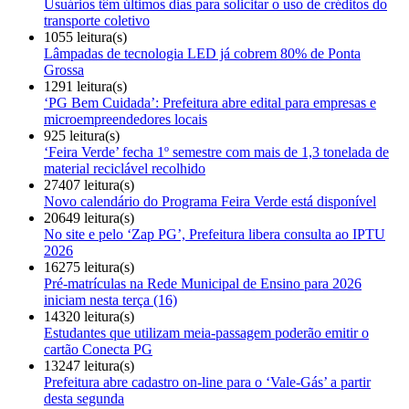
Usuários têm últimos dias para solicitar o uso de créditos do
transporte coletivo
1055 leitura(s)
Lâmpadas de tecnologia LED já cobrem 80% de Ponta
Grossa
1291 leitura(s)
‘PG Bem Cuidada’: Prefeitura abre edital para empresas e
microempreendedores locais
925 leitura(s)
‘Feira Verde’ fecha 1º semestre com mais de 1,3 tonelada de
material reciclável recolhido
27407 leitura(s)
Novo calendário do Programa Feira Verde está disponível
20649 leitura(s)
No site e pelo ‘Zap PG’, Prefeitura libera consulta ao IPTU
2026
16275 leitura(s)
Pré-matrículas na Rede Municipal de Ensino para 2026
iniciam nesta terça (16)
14320 leitura(s)
Estudantes que utilizam meia-passagem poderão emitir o
cartão Conecta PG
13247 leitura(s)
Prefeitura abre cadastro on-line para o ‘Vale-Gás’ a partir
desta segunda