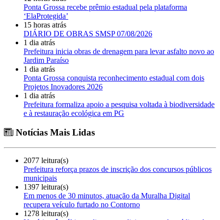
Ponta Grossa recebe prêmio estadual pela plataforma
‘ElaProtegida’
15 horas atrás
DIÁRIO DE OBRAS SMSP 07/08/2026
1 dia atrás
Prefeitura inicia obras de drenagem para levar asfalto novo ao
Jardim Paraíso
1 dia atrás
Ponta Grossa conquista reconhecimento estadual com dois
Projetos Inovadores 2026
1 dia atrás
Prefeitura formaliza apoio a pesquisa voltada à biodiversidade
e à restauração ecológica em PG
Notícias Mais Lidas
2077 leitura(s)
Prefeitura reforça prazos de inscrição dos concursos públicos
municipais
1397 leitura(s)
Em menos de 30 minutos, atuação da Muralha Digital
recupera veículo furtado no Contorno
1278 leitura(s)