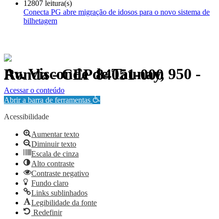
12807 leitura(s)
Conecta PG abre migração de idosos para o novo sistema de
bilhetagem
Av. Visconde de Taunay, 950 - Ronda - CEP 84051-000
Política de Privacidade.
Acessar o conteúdo
Abrir a barra de ferramentas
Acessibilidade
Aumentar texto
Diminuir texto
Escala de cinza
Alto contraste
Contraste negativo
Fundo claro
Links sublinhados
Legibilidade da fonte
Redefinir