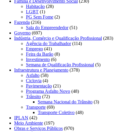
Família e Desenvolvimento Social
(230)
Habitação
(28)
LGBT
(1)
PG Sem Fome
(2)
Fazenda
(216)
Sala do Empreendedor
(51)
Governo
(697)
Indústria, Comércio e Qualificação Profissional
(283)
Agência do Trabalhador
(114)
Emprego
(41)
Feira da Barão
(8)
Investimento
(6)
Semana de Qualificação Profissional
(5)
Infraestrutura e Planejamento
(378)
Asfalto
(58)
Ciclovia
(4)
Pavimentação
(21)
Programa Asfalto Novo
(48)
Trânsito
(72)
Semana Nacional do Trânsito
(3)
Transporte
(69)
Transporte Coletivo
(48)
IPLAN
(42)
Meio Ambiente
(197)
Obras e Serviços Públicos
(970)