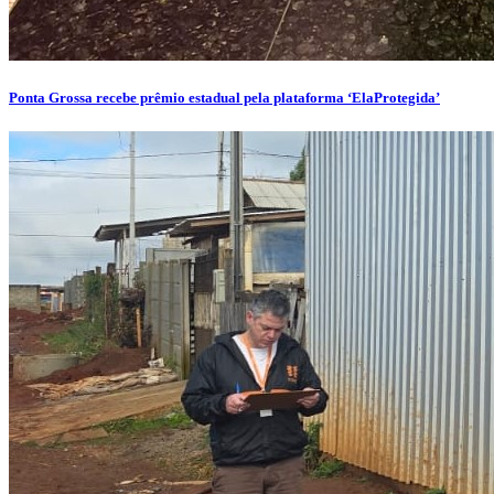
Ponta Grossa recebe prêmio estadual pela plataforma ‘ElaProtegida’