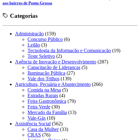
aos bairros de Ponta Grossa
Categorias
Administração
(159)
Concurso Público
(6)
Leilão
(3)
Tecnologia da Informação e Comunicação
(19)
Teste Seletivo
(2)
Agência de Inovação e Desenvolvimento
(287)
Capacitação de Lideranças
(5)
Iluminação Pública
(27)
Vale dos Trilhos
(139)
Agricultura, Pecuária e Abastecimento
(266)
Comida na Mesa
(5)
Estradas Rurais
(4)
Feira Gastronômica
(79)
Feira Verde
(30)
Mercado da Família
(13)
Vale-Gás
(10)
Assistência Social
(562)
Casa da Mulher
(33)
CRAS
(76)