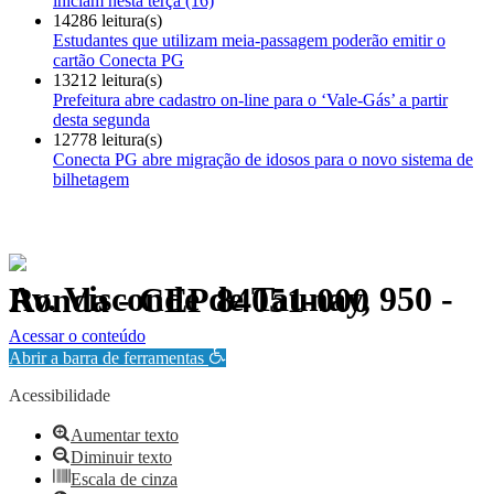
iniciam nesta terça (16)
14286 leitura(s)
Estudantes que utilizam meia-passagem poderão emitir o
cartão Conecta PG
13212 leitura(s)
Prefeitura abre cadastro on-line para o ‘Vale-Gás’ a partir
desta segunda
12778 leitura(s)
Conecta PG abre migração de idosos para o novo sistema de
bilhetagem
Av. Visconde de Taunay, 950 - Ronda - CEP 84051-000
Política de Privacidade.
Acessar o conteúdo
Abrir a barra de ferramentas
Acessibilidade
Aumentar texto
Diminuir texto
Escala de cinza