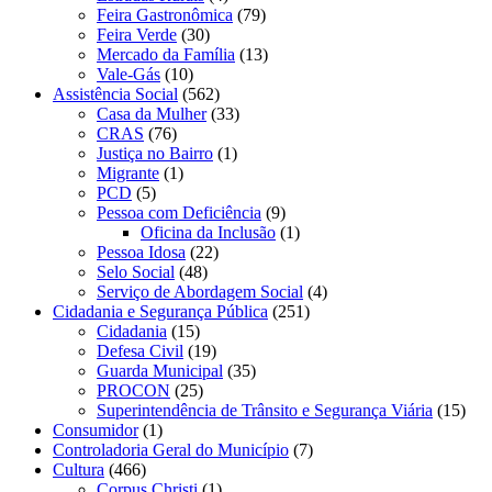
Feira Gastronômica
(79)
Feira Verde
(30)
Mercado da Família
(13)
Vale-Gás
(10)
Assistência Social
(562)
Casa da Mulher
(33)
CRAS
(76)
Justiça no Bairro
(1)
Migrante
(1)
PCD
(5)
Pessoa com Deficiência
(9)
Oficina da Inclusão
(1)
Pessoa Idosa
(22)
Selo Social
(48)
Serviço de Abordagem Social
(4)
Cidadania e Segurança Pública
(251)
Cidadania
(15)
Defesa Civil
(19)
Guarda Municipal
(35)
PROCON
(25)
Superintendência de Trânsito e Segurança Viária
(15)
Consumidor
(1)
Controladoria Geral do Município
(7)
Cultura
(466)
Corpus Christi
(1)