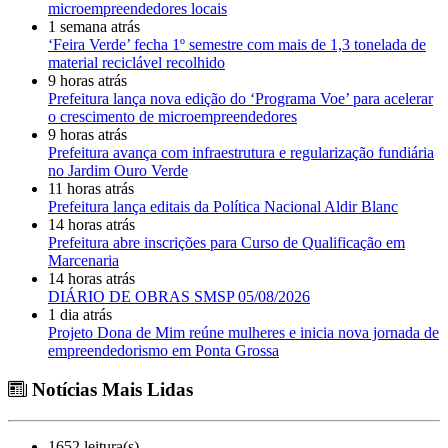
microempreendedores locais
1 semana atrás
‘Feira Verde’ fecha 1º semestre com mais de 1,3 tonelada de
material reciclável recolhido
9 horas atrás
Prefeitura lança nova edição do ‘Programa Voe’ para acelerar
o crescimento de microempreendedores
9 horas atrás
Prefeitura avança com infraestrutura e regularização fundiária
no Jardim Ouro Verde
11 horas atrás
Prefeitura lança editais da Política Nacional Aldir Blanc
14 horas atrás
Prefeitura abre inscrições para Curso de Qualificação em
Marcenaria
14 horas atrás
DIÁRIO DE OBRAS SMSP 05/08/2026
1 dia atrás
Projeto Dona de Mim reúne mulheres e inicia nova jornada de
empreendedorismo em Ponta Grossa
Notícias Mais Lidas
1652 leitura(s)