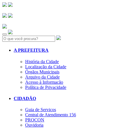
Search:
A PREFEITURA
História da Cidade
Localização da Cidade
Órgãos Municipais
Arquivo da Cidade
Acesso à Informação
Política de Privacidade
CIDADÃO
Guia de Serviços
Central de Atendimento 156
PROCON
Ouvidoria