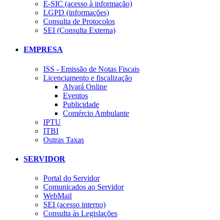
E-SIC (acesso à informação)
LGPD (informações)
Consulta de Protocolos
SEI (Consulta Externa)
EMPRESA
ISS - Emissão de Notas Fiscais
Licenciamento e fiscalização
Alvará Online
Eventos
Publicidade
Comércio Ambulante
IPTU
ITBI
Outras Taxas
SERVIDOR
Portal do Servidor
Comunicados ao Servidor
WebMail
SEI (acesso interno)
Consulta às Legislações