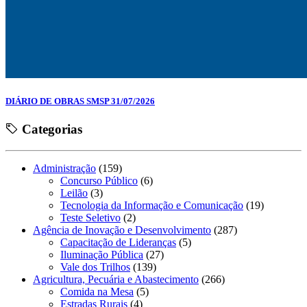
DIÁRIO DE OBRAS SMSP 31/07/2026
Categorias
Administração
(159)
Concurso Público
(6)
Leilão
(3)
Tecnologia da Informação e Comunicação
(19)
Teste Seletivo
(2)
Agência de Inovação e Desenvolvimento
(287)
Capacitação de Lideranças
(5)
Iluminação Pública
(27)
Vale dos Trilhos
(139)
Agricultura, Pecuária e Abastecimento
(266)
Comida na Mesa
(5)
Estradas Rurais
(4)