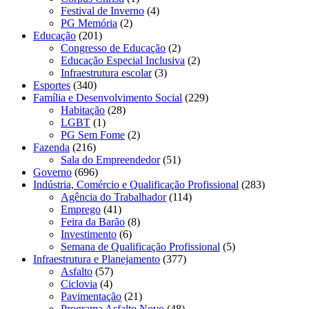
Festival de Inverno
(4)
PG Memória
(2)
Educação
(201)
Congresso de Educação
(2)
Educação Especial Inclusiva
(2)
Infraestrutura escolar
(3)
Esportes
(340)
Família e Desenvolvimento Social
(229)
Habitação
(28)
LGBT
(1)
PG Sem Fome
(2)
Fazenda
(216)
Sala do Empreendedor
(51)
Governo
(696)
Indústria, Comércio e Qualificação Profissional
(283)
Agência do Trabalhador
(114)
Emprego
(41)
Feira da Barão
(8)
Investimento
(6)
Semana de Qualificação Profissional
(5)
Infraestrutura e Planejamento
(377)
Asfalto
(57)
Ciclovia
(4)
Pavimentação
(21)
Programa Asfalto Novo
(48)