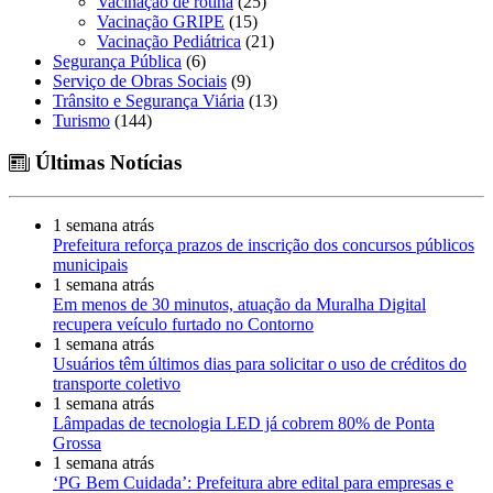
Vacinação de rotina
(25)
Vacinação GRIPE
(15)
Vacinação Pediátrica
(21)
Segurança Pública
(6)
Serviço de Obras Sociais
(9)
Trânsito e Segurança Viária
(13)
Turismo
(144)
Últimas Notícias
1 semana atrás
Prefeitura reforça prazos de inscrição dos concursos públicos
municipais
1 semana atrás
Em menos de 30 minutos, atuação da Muralha Digital
recupera veículo furtado no Contorno
1 semana atrás
Usuários têm últimos dias para solicitar o uso de créditos do
transporte coletivo
1 semana atrás
Lâmpadas de tecnologia LED já cobrem 80% de Ponta
Grossa
1 semana atrás
‘PG Bem Cuidada’: Prefeitura abre edital para empresas e