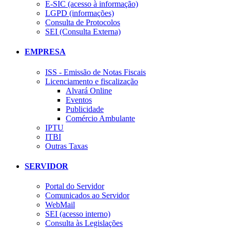
E-SIC (acesso à informação)
LGPD (informações)
Consulta de Protocolos
SEI (Consulta Externa)
EMPRESA
ISS - Emissão de Notas Fiscais
Licenciamento e fiscalização
Alvará Online
Eventos
Publicidade
Comércio Ambulante
IPTU
ITBI
Outras Taxas
SERVIDOR
Portal do Servidor
Comunicados ao Servidor
WebMail
SEI (acesso interno)
Consulta às Legislações