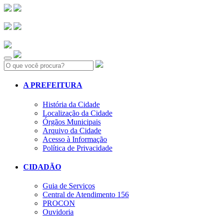
Search:
A PREFEITURA
História da Cidade
Localização da Cidade
Órgãos Municipais
Arquivo da Cidade
Acesso à Informação
Política de Privacidade
CIDADÃO
Guia de Serviços
Central de Atendimento 156
PROCON
Ouvidoria