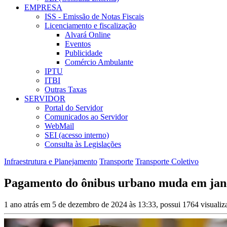
EMPRESA
ISS - Emissão de Notas Fiscais
Licenciamento e fiscalização
Alvará Online
Eventos
Publicidade
Comércio Ambulante
IPTU
ITBI
Outras Taxas
SERVIDOR
Portal do Servidor
Comunicados ao Servidor
WebMail
SEI (acesso interno)
Consulta às Legislações
Infraestrutura e Planejamento
Transporte
Transporte Coletivo
Pagamento do ônibus urbano muda em jan
1 ano atrás em 5 de dezembro de 2024 às 13:33, possui 1764 visuali