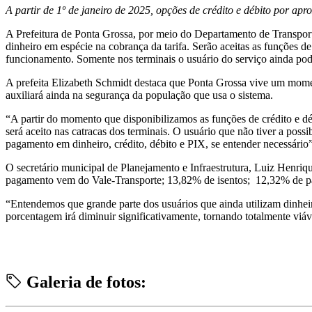
A partir de 1º de janeiro de 2025, opções de crédito e débito por a
A Prefeitura de Ponta Grossa, por meio do Departamento de Transportes
dinheiro em espécie na cobrança da tarifa. Serão aceitas as funções 
funcionamento. Somente nos terminais o usuário do serviço ainda pod
A prefeita Elizabeth Schmidt destaca que Ponta Grossa vive um mome
auxiliará ainda na segurança da população que usa o sistema.
“A partir do momento que disponibilizamos as funções de crédito e déb
será aceito nas catracas dos terminais. O usuário que não tiver a possi
pagamento em dinheiro, crédito, débito e PIX, se entender necessário”,
O secretário municipal de Planejamento e Infraestrutura, Luiz Henri
pagamento vem do Vale-Transporte; 13,82% de isentos; 12,32% de pas
“Entendemos que grande parte dos usuários que ainda utilizam dinheir
porcentagem irá diminuir significativamente, tornando totalmente viá
Galeria de fotos: