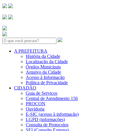
Search:
A PREFEITURA
História da Cidade
Localização da Cidade
Órgãos Municipais
Arquivo da Cidade
Acesso à Informação
Política de Privacidade
CIDADÃO
Guia de Serviços
Central de Atendimento 156
PROCON
Ouvidoria
E-SIC (acesso à informação)
LGPD (informações)
Consulta de Protocolos
SEI (Consulta Externa)