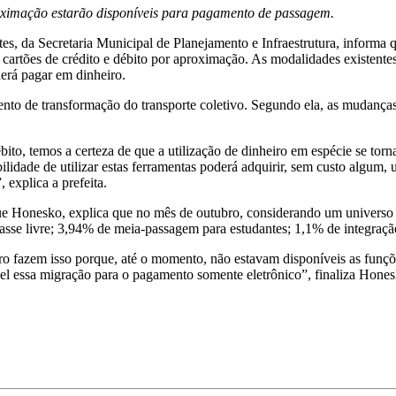
proximação estarão disponíveis para pagamento de passagem.
, da Secretaria Municipal de Planejamento e Infraestrutura, informa que
de cartões de crédito e débito por aproximação. As modalidades existent
erá pagar em dinheiro.
nto de transformação do transporte coletivo. Segundo ela, as mudança
ito, temos a certeza de que a utilização de dinheiro em espécie se torn
bilidade de utilizar estas ferramentas poderá adquirir, sem custo algum, 
 explica a prefeita.
que Honesko, explica que no mês de outubro, considerando um universo 
se livre; 3,94% de meia-passagem para estudantes; 1,1% de integraçã
o fazem isso porque, até o momento, não estavam disponíveis as funções
vel essa migração para o pagamento somente eletrônico”, finaliza Hones