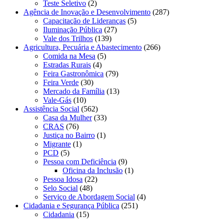
Teste Seletivo
(2)
Agência de Inovação e Desenvolvimento
(287)
Capacitação de Lideranças
(5)
Iluminação Pública
(27)
Vale dos Trilhos
(139)
Agricultura, Pecuária e Abastecimento
(266)
Comida na Mesa
(5)
Estradas Rurais
(4)
Feira Gastronômica
(79)
Feira Verde
(30)
Mercado da Família
(13)
Vale-Gás
(10)
Assistência Social
(562)
Casa da Mulher
(33)
CRAS
(76)
Justiça no Bairro
(1)
Migrante
(1)
PCD
(5)
Pessoa com Deficiência
(9)
Oficina da Inclusão
(1)
Pessoa Idosa
(22)
Selo Social
(48)
Serviço de Abordagem Social
(4)
Cidadania e Segurança Pública
(251)
Cidadania
(15)