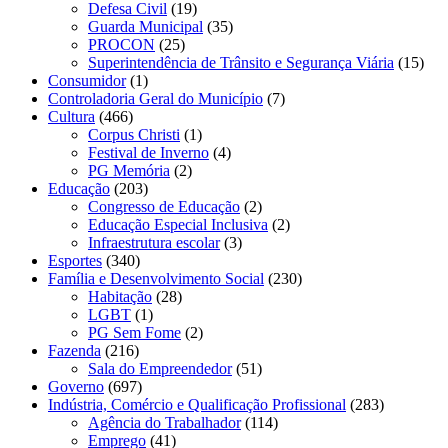
Defesa Civil
(19)
Guarda Municipal
(35)
PROCON
(25)
Superintendência de Trânsito e Segurança Viária
(15)
Consumidor
(1)
Controladoria Geral do Município
(7)
Cultura
(466)
Corpus Christi
(1)
Festival de Inverno
(4)
PG Memória
(2)
Educação
(203)
Congresso de Educação
(2)
Educação Especial Inclusiva
(2)
Infraestrutura escolar
(3)
Esportes
(340)
Família e Desenvolvimento Social
(230)
Habitação
(28)
LGBT
(1)
PG Sem Fome
(2)
Fazenda
(216)
Sala do Empreendedor
(51)
Governo
(697)
Indústria, Comércio e Qualificação Profissional
(283)
Agência do Trabalhador
(114)
Emprego
(41)