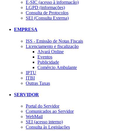
E-SIC (acesso à informação)
LGPD (informações)
Consulta de Protocolos
SEI (Consulta Externa)
EMPRESA
ISS - Emissão de Notas Fiscais
Licenciamento e fiscalização
Alvará Online
Eventos
Publicidade
Comércio Ambulante
IPTU
ITBI
Outras Taxas
SERVIDOR
Portal do Servidor
Comunicados ao Servidor
WebMail
SEI (acesso interno)
Consulta às Legislações