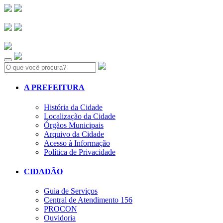
Search:
A PREFEITURA
História da Cidade
Localização da Cidade
Órgãos Municipais
Arquivo da Cidade
Acesso à Informação
Política de Privacidade
CIDADÃO
Guia de Serviços
Central de Atendimento 156
PROCON
Ouvidoria