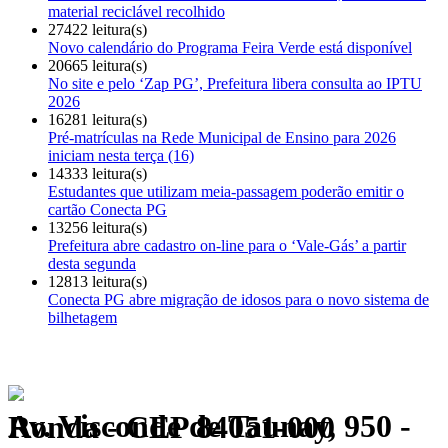
material reciclável recolhido
27422 leitura(s)
Novo calendário do Programa Feira Verde está disponível
20665 leitura(s)
No site e pelo ‘Zap PG’, Prefeitura libera consulta ao IPTU
2026
16281 leitura(s)
Pré-matrículas na Rede Municipal de Ensino para 2026
iniciam nesta terça (16)
14333 leitura(s)
Estudantes que utilizam meia-passagem poderão emitir o
cartão Conecta PG
13256 leitura(s)
Prefeitura abre cadastro on-line para o ‘Vale-Gás’ a partir
desta segunda
12813 leitura(s)
Conecta PG abre migração de idosos para o novo sistema de
bilhetagem
Av. Visconde de Taunay, 950 - Ronda - CEP 84051-000