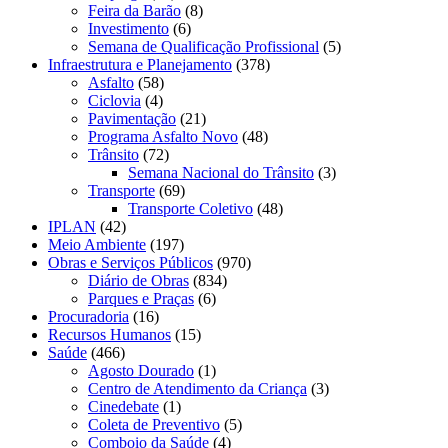
Feira da Barão
(8)
Investimento
(6)
Semana de Qualificação Profissional
(5)
Infraestrutura e Planejamento
(378)
Asfalto
(58)
Ciclovia
(4)
Pavimentação
(21)
Programa Asfalto Novo
(48)
Trânsito
(72)
Semana Nacional do Trânsito
(3)
Transporte
(69)
Transporte Coletivo
(48)
IPLAN
(42)
Meio Ambiente
(197)
Obras e Serviços Públicos
(970)
Diário de Obras
(834)
Parques e Praças
(6)
Procuradoria
(16)
Recursos Humanos
(15)
Saúde
(466)
Agosto Dourado
(1)
Centro de Atendimento da Criança
(3)
Cinedebate
(1)
Coleta de Preventivo
(5)
Comboio da Saúde
(4)