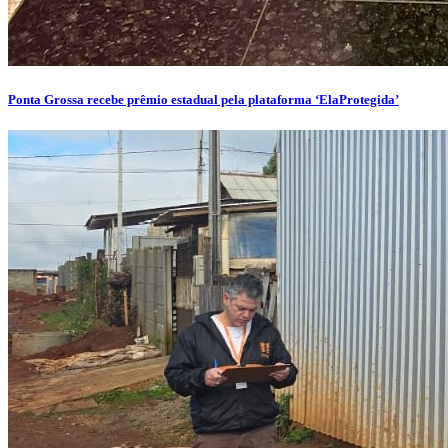
Ponta Grossa recebe prêmio estadual pela plataforma ‘ElaProtegida’