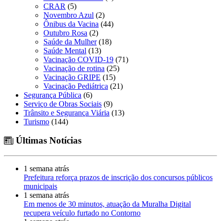
CRAR
(5)
Novembro Azul
(2)
Ônibus da Vacina
(44)
Outubro Rosa
(2)
Saúde da Mulher
(18)
Saúde Mental
(13)
Vacinação COVID-19
(71)
Vacinação de rotina
(25)
Vacinação GRIPE
(15)
Vacinação Pediátrica
(21)
Segurança Pública
(6)
Serviço de Obras Sociais
(9)
Trânsito e Segurança Viária
(13)
Turismo
(144)
Últimas Notícias
1 semana atrás
Prefeitura reforça prazos de inscrição dos concursos públicos
municipais
1 semana atrás
Em menos de 30 minutos, atuação da Muralha Digital
recupera veículo furtado no Contorno