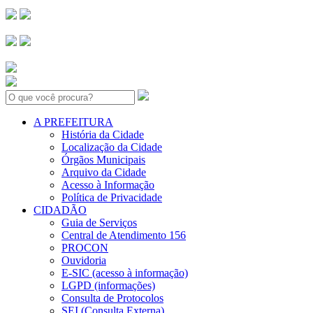
Search:
A PREFEITURA
História da Cidade
Localização da Cidade
Órgãos Municipais
Arquivo da Cidade
Acesso à Informação
Política de Privacidade
CIDADÃO
Guia de Serviços
Central de Atendimento 156
PROCON
Ouvidoria
E-SIC (acesso à informação)
LGPD (informações)
Consulta de Protocolos
SEI (Consulta Externa)