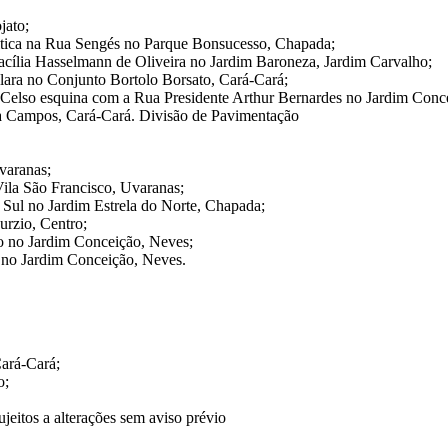
jato;
áltica na Rua Sengés no Parque Bonsucesso, Chapada;
acília Hasselmann de Oliveira no Jardim Baroneza, Jardim Carvalho;
lara no Conjunto Bortolo Borsato, Cará-Cará;
 Celso esquina com a Rua Presidente Arthur Bernardes no Jardim Conc
ra Campos, Cará-Cará. Divisão de Pavimentação
varanas;
ila São Francisco, Uvaranas;
 Sul no Jardim Estrela do Norte, Chapada;
urzio, Centro;
o no Jardim Conceição, Neves;
 no Jardim Conceição, Neves.
ará-Cará;
o;
jeitos a alterações sem aviso prévio