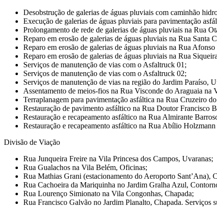
Desobstrução de galerias de águas pluviais com caminhão hidro
Execução de galerias de águas pluviais para pavimentação asf
Prolongamento de rede de galerias de águas pluviais na Rua Ot
Reparo em erosão de galerias de águas pluviais na Rua Santa C
Reparo em erosão de galerias de águas pluviais na Rua Afonso
Reparo em erosão de galerias de águas pluviais na Rua Siquei
Serviços de manutenção de vias com o Asfaltruck 01;
Serviços de manutenção de vias com o Asfaltruck 02;
Serviços de manutenção de vias na região do Jardim Paraíso, U
Assentamento de meios-fios na Rua Visconde do Araguaia na V
Terraplanagem para pavimentação asfáltica na Rua Cruzeiro do
Restauração de pavimento asfáltico na Rua Doutor Francisco B
Restauração e recapeamento asfáltico na Rua Almirante Barros
Restauração e recapeamento asfáltico na Rua Abílio Holzmann
Divisão de Viação
Rua Junqueira Freire na Vila Princesa dos Campos, Uvaranas;
Rua Gualachos na Vila Belém, Oficinas;
Rua Mathias Grani (estacionamento do Aeroporto Sant’Ana), C
Rua Cachoeira da Mariquinha no Jardim Gralha Azul, Contorn
Rua Lourenço Simionato na Vila Congonhas, Chapada;
Rua Francisco Galvão no Jardim Planalto, Chapada. Serviços su