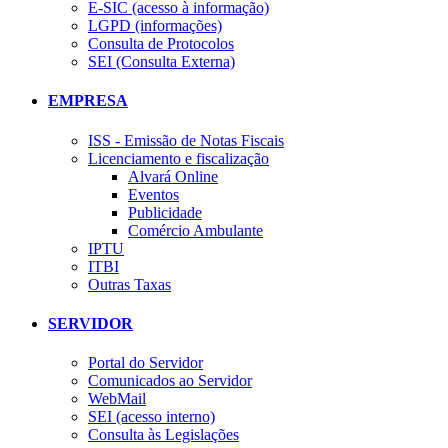
E-SIC (acesso à informação)
LGPD (informações)
Consulta de Protocolos
SEI (Consulta Externa)
EMPRESA
ISS - Emissão de Notas Fiscais
Licenciamento e fiscalização
Alvará Online
Eventos
Publicidade
Comércio Ambulante
IPTU
ITBI
Outras Taxas
SERVIDOR
Portal do Servidor
Comunicados ao Servidor
WebMail
SEI (acesso interno)
Consulta às Legislações