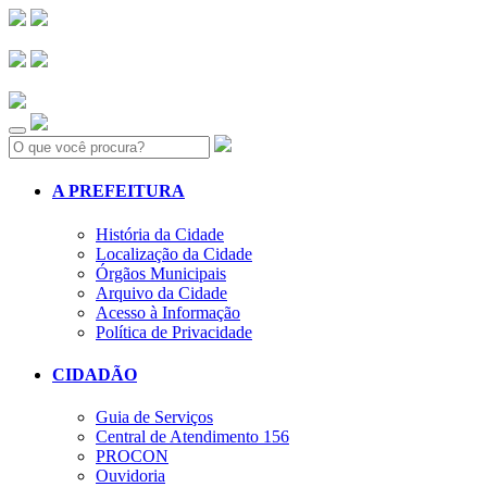
Search:
A PREFEITURA
História da Cidade
Localização da Cidade
Órgãos Municipais
Arquivo da Cidade
Acesso à Informação
Política de Privacidade
CIDADÃO
Guia de Serviços
Central de Atendimento 156
PROCON
Ouvidoria