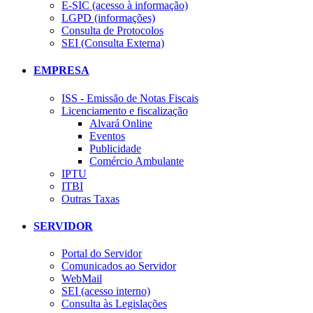
E-SIC (acesso à informação)
LGPD (informações)
Consulta de Protocolos
SEI (Consulta Externa)
EMPRESA
ISS - Emissão de Notas Fiscais
Licenciamento e fiscalização
Alvará Online
Eventos
Publicidade
Comércio Ambulante
IPTU
ITBI
Outras Taxas
SERVIDOR
Portal do Servidor
Comunicados ao Servidor
WebMail
SEI (acesso interno)
Consulta às Legislações