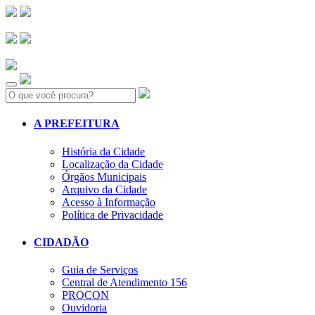
Search:
A PREFEITURA
História da Cidade
Localização da Cidade
Órgãos Municipais
Arquivo da Cidade
Acesso à Informação
Política de Privacidade
CIDADÃO
Guia de Serviços
Central de Atendimento 156
PROCON
Ouvidoria