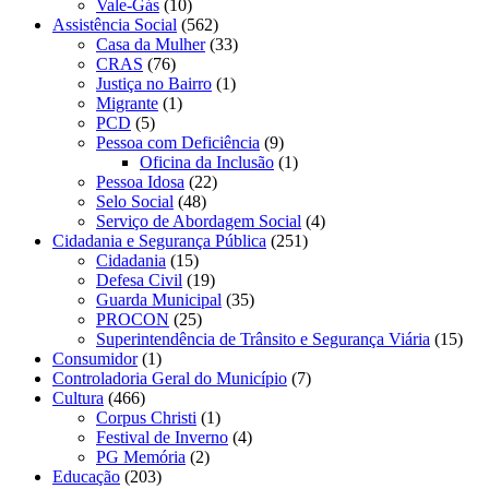
Vale-Gás
(10)
Assistência Social
(562)
Casa da Mulher
(33)
CRAS
(76)
Justiça no Bairro
(1)
Migrante
(1)
PCD
(5)
Pessoa com Deficiência
(9)
Oficina da Inclusão
(1)
Pessoa Idosa
(22)
Selo Social
(48)
Serviço de Abordagem Social
(4)
Cidadania e Segurança Pública
(251)
Cidadania
(15)
Defesa Civil
(19)
Guarda Municipal
(35)
PROCON
(25)
Superintendência de Trânsito e Segurança Viária
(15)
Consumidor
(1)
Controladoria Geral do Município
(7)
Cultura
(466)
Corpus Christi
(1)
Festival de Inverno
(4)
PG Memória
(2)
Educação
(203)