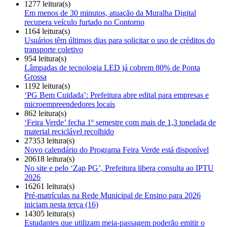
1277 leitura(s)
Em menos de 30 minutos, atuação da Muralha Digital
recupera veículo furtado no Contorno
1164 leitura(s)
Usuários têm últimos dias para solicitar o uso de créditos do
transporte coletivo
954 leitura(s)
Lâmpadas de tecnologia LED já cobrem 80% de Ponta
Grossa
1192 leitura(s)
‘PG Bem Cuidada’: Prefeitura abre edital para empresas e
microempreendedores locais
862 leitura(s)
‘Feira Verde’ fecha 1º semestre com mais de 1,3 tonelada de
material reciclável recolhido
27353 leitura(s)
Novo calendário do Programa Feira Verde está disponível
20618 leitura(s)
No site e pelo ‘Zap PG’, Prefeitura libera consulta ao IPTU
2026
16261 leitura(s)
Pré-matrículas na Rede Municipal de Ensino para 2026
iniciam nesta terça (16)
14305 leitura(s)
Estudantes que utilizam meia-passagem poderão emitir o