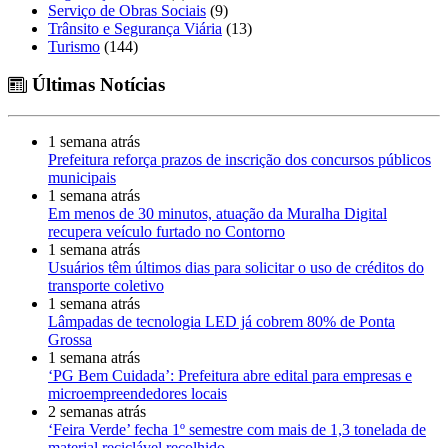
Serviço de Obras Sociais
(9)
Trânsito e Segurança Viária
(13)
Turismo
(144)
Últimas Notícias
1 semana atrás
Prefeitura reforça prazos de inscrição dos concursos públicos
municipais
1 semana atrás
Em menos de 30 minutos, atuação da Muralha Digital
recupera veículo furtado no Contorno
1 semana atrás
Usuários têm últimos dias para solicitar o uso de créditos do
transporte coletivo
1 semana atrás
Lâmpadas de tecnologia LED já cobrem 80% de Ponta
Grossa
1 semana atrás
‘PG Bem Cuidada’: Prefeitura abre edital para empresas e
microempreendedores locais
2 semanas atrás
‘Feira Verde’ fecha 1º semestre com mais de 1,3 tonelada de
material reciclável recolhido