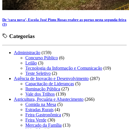
De ‘cara nova’, Escola José Pinto Rosas reabre as portas nesta segunda-feira
(3)
Categorias
Administração
(159)
Concurso Público
(6)
Leilão
(3)
Tecnologia da Informação e Comunicação
(19)
Teste Seletivo
(2)
Agência de Inovação e Desenvolvimento
(287)
Capacitação de Lideranças
(5)
Iluminação Pública
(27)
Vale dos Trilhos
(139)
Agricultura, Pecuária e Abastecimento
(266)
Comida na Mesa
(5)
Estradas Rurais
(4)
Feira Gastronômica
(79)
Feira Verde
(30)
Mercado da Família
(13)