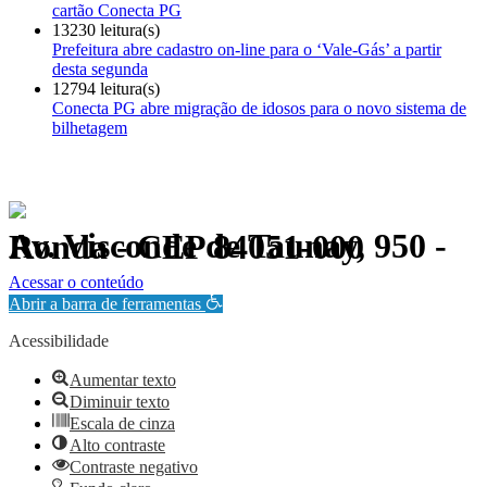
cartão Conecta PG
13230 leitura(s)
Prefeitura abre cadastro on-line para o ‘Vale-Gás’ a partir
desta segunda
12794 leitura(s)
Conecta PG abre migração de idosos para o novo sistema de
bilhetagem
Av. Visconde de Taunay, 950 - Ronda - CEP 84051-000
Política de Privacidade.
Acessar o conteúdo
Abrir a barra de ferramentas
Acessibilidade
Aumentar texto
Diminuir texto
Escala de cinza
Alto contraste
Contraste negativo