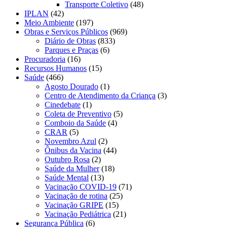
Transporte Coletivo
(48)
IPLAN
(42)
Meio Ambiente
(197)
Obras e Serviços Públicos
(969)
Diário de Obras
(833)
Parques e Praças
(6)
Procuradoria
(16)
Recursos Humanos
(15)
Saúde
(466)
Agosto Dourado
(1)
Centro de Atendimento da Criança
(3)
Cinedebate
(1)
Coleta de Preventivo
(5)
Comboio da Saúde
(4)
CRAR
(5)
Novembro Azul
(2)
Ônibus da Vacina
(44)
Outubro Rosa
(2)
Saúde da Mulher
(18)
Saúde Mental
(13)
Vacinação COVID-19
(71)
Vacinação de rotina
(25)
Vacinação GRIPE
(15)
Vacinação Pediátrica
(21)
Segurança Pública
(6)