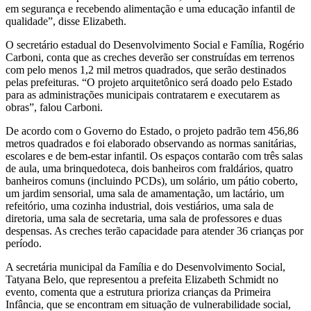
em segurança e recebendo alimentação e uma educação infantil de
qualidade”, disse Elizabeth.
O secretário estadual do Desenvolvimento Social e Família, Rogério
Carboni, conta que as creches deverão ser construídas em terrenos
com pelo menos 1,2 mil metros quadrados, que serão destinados
pelas prefeituras. “O projeto arquitetônico será doado pelo Estado
para as administrações municipais contratarem e executarem as
obras”, falou Carboni.
De acordo com o Governo do Estado, o projeto padrão tem 456,86
metros quadrados e foi elaborado observando as normas sanitárias,
escolares e de bem-estar infantil. Os espaços contarão com três salas
de aula, uma brinquedoteca, dois banheiros com fraldários, quatro
banheiros comuns (incluindo PCDs), um solário, um pátio coberto,
um jardim sensorial, uma sala de amamentação, um lactário, um
refeitório, uma cozinha industrial, dois vestiários, uma sala de
diretoria, uma sala de secretaria, uma sala de professores e duas
despensas. As creches terão capacidade para atender 36 crianças por
período.
A secretária municipal da Família e do Desenvolvimento Social,
Tatyana Belo, que representou a prefeita Elizabeth Schmidt no
evento, comenta que a estrutura prioriza crianças da Primeira
Infância, que se encontram em situação de vulnerabilidade social,