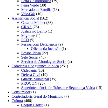
Feira Gastronômica
(79)
Feira Verde
(30)
Mercado da Família
(13)
Vale-Gás
(10)
Assistência Social
(562)
Casa da Mulher
(33)
CRAS
(76)
Justiça no Bairro
(1)
Migrante
(1)
PCD
(5)
Pessoa com Deficiência
(9)
Oficina da Inclusão
(1)
Pessoa Idosa
(22)
Selo Social
(48)
Serviço de Abordagem Social
(4)
Cidadania e Segurança Pública
(251)
Cidadania
(15)
Defesa Civil
(19)
Guarda Municipal
(35)
PROCON
(25)
Superintendência de Trânsito e Segurança Viária
(15)
Consumidor
(1)
Controladoria Geral do Município
(7)
Cultura
(466)
Corpus Christi
(1)