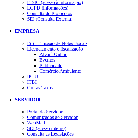
E-SIC (acesso à informação)
LGPD (informações)
Consulta de Protocolos
SEI (Consulta Externa)
EMPRESA
ISS - Emissão de Notas Fiscais
Licenciamento e fiscalização
Alvará Online
Eventos
Publicidade
Comércio Ambulante
IPTU
ITBI
Outras Taxas
SERVIDOR
Portal do Servidor
Comunicados ao Servidor
WebMail
SEI (acesso interno)
Consulta às Legislações