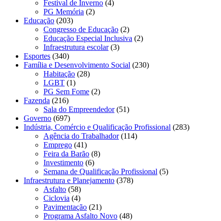
Festival de Inverno
(4)
PG Memória
(2)
Educação
(203)
Congresso de Educação
(2)
Educação Especial Inclusiva
(2)
Infraestrutura escolar
(3)
Esportes
(340)
Família e Desenvolvimento Social
(230)
Habitação
(28)
LGBT
(1)
PG Sem Fome
(2)
Fazenda
(216)
Sala do Empreendedor
(51)
Governo
(697)
Indústria, Comércio e Qualificação Profissional
(283)
Agência do Trabalhador
(114)
Emprego
(41)
Feira da Barão
(8)
Investimento
(6)
Semana de Qualificação Profissional
(5)
Infraestrutura e Planejamento
(378)
Asfalto
(58)
Ciclovia
(4)
Pavimentação
(21)
Programa Asfalto Novo
(48)