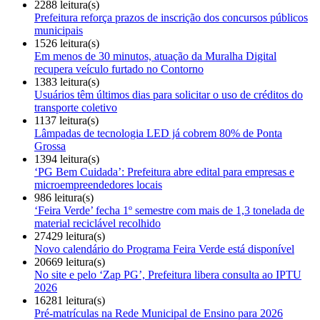
2288 leitura(s)
Prefeitura reforça prazos de inscrição dos concursos públicos
municipais
1526 leitura(s)
Em menos de 30 minutos, atuação da Muralha Digital
recupera veículo furtado no Contorno
1383 leitura(s)
Usuários têm últimos dias para solicitar o uso de créditos do
transporte coletivo
1137 leitura(s)
Lâmpadas de tecnologia LED já cobrem 80% de Ponta
Grossa
1394 leitura(s)
‘PG Bem Cuidada’: Prefeitura abre edital para empresas e
microempreendedores locais
986 leitura(s)
‘Feira Verde’ fecha 1º semestre com mais de 1,3 tonelada de
material reciclável recolhido
27429 leitura(s)
Novo calendário do Programa Feira Verde está disponível
20669 leitura(s)
No site e pelo ‘Zap PG’, Prefeitura libera consulta ao IPTU
2026
16281 leitura(s)
Pré-matrículas na Rede Municipal de Ensino para 2026