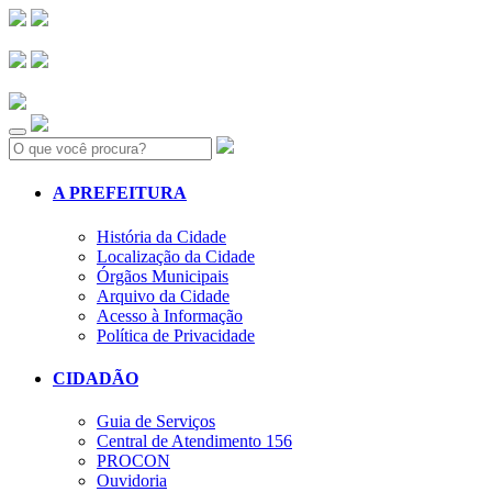
Search:
A PREFEITURA
História da Cidade
Localização da Cidade
Órgãos Municipais
Arquivo da Cidade
Acesso à Informação
Política de Privacidade
CIDADÃO
Guia de Serviços
Central de Atendimento 156
PROCON
Ouvidoria