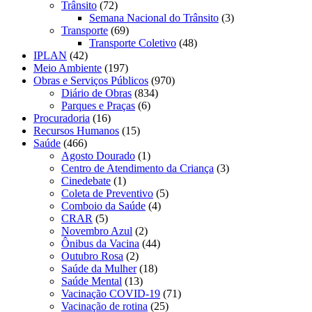
Trânsito
(72)
Semana Nacional do Trânsito
(3)
Transporte
(69)
Transporte Coletivo
(48)
IPLAN
(42)
Meio Ambiente
(197)
Obras e Serviços Públicos
(970)
Diário de Obras
(834)
Parques e Praças
(6)
Procuradoria
(16)
Recursos Humanos
(15)
Saúde
(466)
Agosto Dourado
(1)
Centro de Atendimento da Criança
(3)
Cinedebate
(1)
Coleta de Preventivo
(5)
Comboio da Saúde
(4)
CRAR
(5)
Novembro Azul
(2)
Ônibus da Vacina
(44)
Outubro Rosa
(2)
Saúde da Mulher
(18)
Saúde Mental
(13)
Vacinação COVID-19
(71)
Vacinação de rotina
(25)