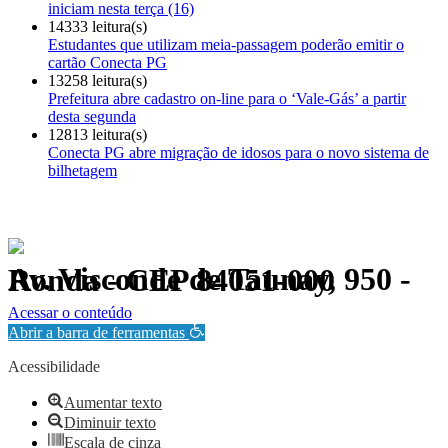
iniciam nesta terça (16)
14333 leitura(s)
Estudantes que utilizam meia-passagem poderão emitir o
cartão Conecta PG
13258 leitura(s)
Prefeitura abre cadastro on-line para o ‘Vale-Gás’ a partir
desta segunda
12813 leitura(s)
Conecta PG abre migração de idosos para o novo sistema de
bilhetagem
Av. Visconde de Taunay, 950 - Ronda - CEP 84051-000
Política de Privacidade.
Acessar o conteúdo
Abrir a barra de ferramentas
Acessibilidade
Aumentar texto
Diminuir texto
Escala de cinza