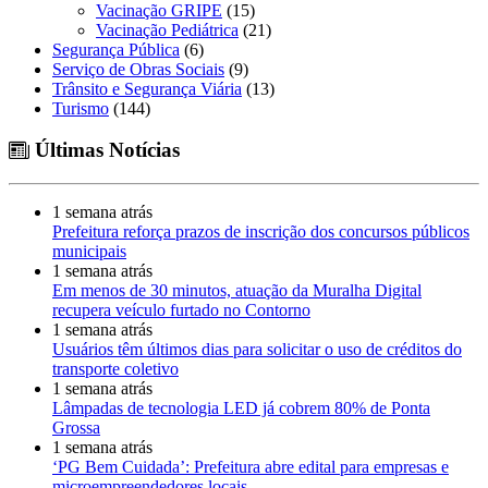
Vacinação GRIPE
(15)
Vacinação Pediátrica
(21)
Segurança Pública
(6)
Serviço de Obras Sociais
(9)
Trânsito e Segurança Viária
(13)
Turismo
(144)
Últimas Notícias
1 semana atrás
Prefeitura reforça prazos de inscrição dos concursos públicos
municipais
1 semana atrás
Em menos de 30 minutos, atuação da Muralha Digital
recupera veículo furtado no Contorno
1 semana atrás
Usuários têm últimos dias para solicitar o uso de créditos do
transporte coletivo
1 semana atrás
Lâmpadas de tecnologia LED já cobrem 80% de Ponta
Grossa
1 semana atrás
‘PG Bem Cuidada’: Prefeitura abre edital para empresas e
microempreendedores locais