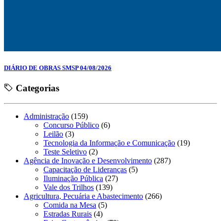
DIÁRIO DE OBRAS SMSP 04/08/2026
Categorias
Administração
(159)
Concurso Público
(6)
Leilão
(3)
Tecnologia da Informação e Comunicação
(19)
Teste Seletivo
(2)
Agência de Inovação e Desenvolvimento
(287)
Capacitação de Lideranças
(5)
Iluminação Pública
(27)
Vale dos Trilhos
(139)
Agricultura, Pecuária e Abastecimento
(266)
Comida na Mesa
(5)
Estradas Rurais
(4)