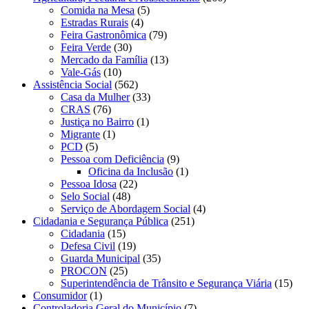
Comida na Mesa
(5)
Estradas Rurais
(4)
Feira Gastronômica
(79)
Feira Verde
(30)
Mercado da Família
(13)
Vale-Gás
(10)
Assistência Social
(562)
Casa da Mulher
(33)
CRAS
(76)
Justiça no Bairro
(1)
Migrante
(1)
PCD
(5)
Pessoa com Deficiência
(9)
Oficina da Inclusão
(1)
Pessoa Idosa
(22)
Selo Social
(48)
Serviço de Abordagem Social
(4)
Cidadania e Segurança Pública
(251)
Cidadania
(15)
Defesa Civil
(19)
Guarda Municipal
(35)
PROCON
(25)
Superintendência de Trânsito e Segurança Viária
(15)
Consumidor
(1)
Controladoria Geral do Município
(7)