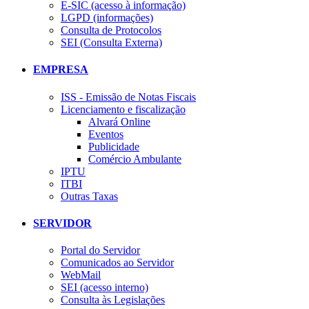
E-SIC (acesso à informação)
LGPD (informações)
Consulta de Protocolos
SEI (Consulta Externa)
EMPRESA
ISS - Emissão de Notas Fiscais
Licenciamento e fiscalização
Alvará Online
Eventos
Publicidade
Comércio Ambulante
IPTU
ITBI
Outras Taxas
SERVIDOR
Portal do Servidor
Comunicados ao Servidor
WebMail
SEI (acesso interno)
Consulta às Legislações