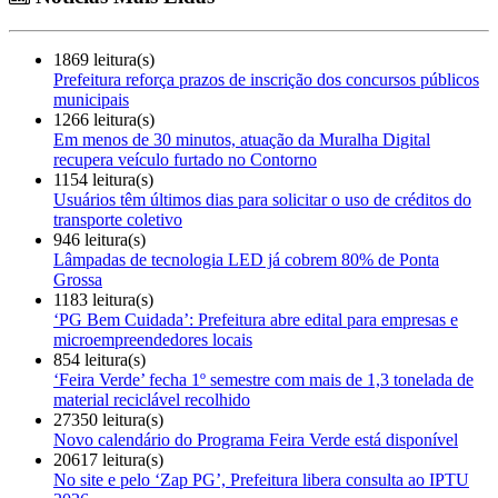
1869 leitura(s)
Prefeitura reforça prazos de inscrição dos concursos públicos
municipais
1266 leitura(s)
Em menos de 30 minutos, atuação da Muralha Digital
recupera veículo furtado no Contorno
1154 leitura(s)
Usuários têm últimos dias para solicitar o uso de créditos do
transporte coletivo
946 leitura(s)
Lâmpadas de tecnologia LED já cobrem 80% de Ponta
Grossa
1183 leitura(s)
‘PG Bem Cuidada’: Prefeitura abre edital para empresas e
microempreendedores locais
854 leitura(s)
‘Feira Verde’ fecha 1º semestre com mais de 1,3 tonelada de
material reciclável recolhido
27350 leitura(s)
Novo calendário do Programa Feira Verde está disponível
20617 leitura(s)
No site e pelo ‘Zap PG’, Prefeitura libera consulta ao IPTU