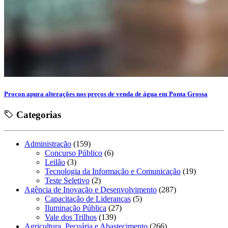
Procon apura alterações nos preços de venda de água em Ponta Grossa
Categorias
Administração
(159)
Concurso Público
(6)
Leilão
(3)
Tecnologia da Informação e Comunicação
(19)
Teste Seletivo
(2)
Agência de Inovação e Desenvolvimento
(287)
Capacitação de Lideranças
(5)
Iluminação Pública
(27)
Vale dos Trilhos
(139)
Agricultura, Pecuária e Abastecimento
(266)