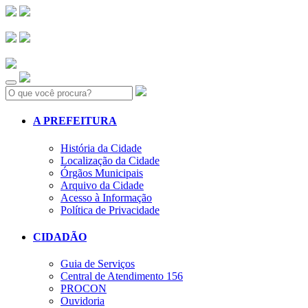
Search:
A PREFEITURA
História da Cidade
Localização da Cidade
Órgãos Municipais
Arquivo da Cidade
Acesso à Informação
Política de Privacidade
CIDADÃO
Guia de Serviços
Central de Atendimento 156
PROCON
Ouvidoria