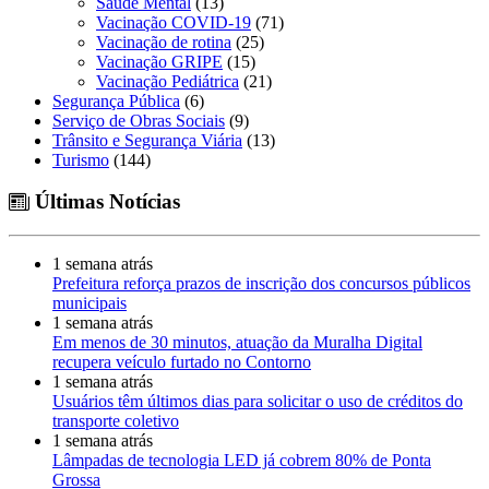
Saúde Mental
(13)
Vacinação COVID-19
(71)
Vacinação de rotina
(25)
Vacinação GRIPE
(15)
Vacinação Pediátrica
(21)
Segurança Pública
(6)
Serviço de Obras Sociais
(9)
Trânsito e Segurança Viária
(13)
Turismo
(144)
Últimas Notícias
1 semana atrás
Prefeitura reforça prazos de inscrição dos concursos públicos
municipais
1 semana atrás
Em menos de 30 minutos, atuação da Muralha Digital
recupera veículo furtado no Contorno
1 semana atrás
Usuários têm últimos dias para solicitar o uso de créditos do
transporte coletivo
1 semana atrás
Lâmpadas de tecnologia LED já cobrem 80% de Ponta
Grossa