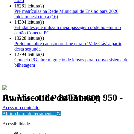
2026
16261 leitura(s)
Pré-matrículas na Rede Municipal de Ensino para 2026
iniciam nesta terça (16)
14304 leitura(s)
Estudantes que utilizam meia-passagem poderão emitir o
cartão Conecta PG
13228 leitura(s)
Prefeitura abre cadastro on-line para o ‘Vale-Gás’ a partir
desta segunda
12794 leitura(s)
Conecta PG abre migração de idosos para o novo sistema de
bilhetagem
Av. Visconde de Taunay, 950 - Ronda - CEP 84051-000
Política de Privacidade.
Acessar o conteúdo
Abrir a barra de ferramentas
Acessibilidade