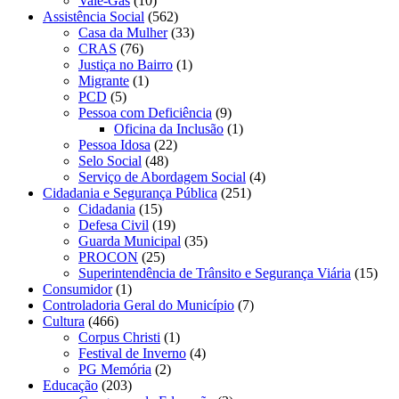
Vale-Gás
(10)
Assistência Social
(562)
Casa da Mulher
(33)
CRAS
(76)
Justiça no Bairro
(1)
Migrante
(1)
PCD
(5)
Pessoa com Deficiência
(9)
Oficina da Inclusão
(1)
Pessoa Idosa
(22)
Selo Social
(48)
Serviço de Abordagem Social
(4)
Cidadania e Segurança Pública
(251)
Cidadania
(15)
Defesa Civil
(19)
Guarda Municipal
(35)
PROCON
(25)
Superintendência de Trânsito e Segurança Viária
(15)
Consumidor
(1)
Controladoria Geral do Município
(7)
Cultura
(466)
Corpus Christi
(1)
Festival de Inverno
(4)
PG Memória
(2)
Educação
(203)