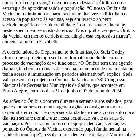
como forma de prevenção de doenças e destaca o Ônibus como
estratégia de aproximar saúde e população. “O nosso Ônibus da
Vacina tem diminuído as barreiras que muitas vezes dificultam o
acesso da população às vacinas, seja em relação ao perfil
sociodemográfico e à vulnerabilidade. Tornar a saúde itinerante
neste aspecto tem se mostrado eficaz. Nos orgulha ver que o Ônibus
da Vacina, em menos de dois anos, atingiu esta expressiva marca”,
comenta a prefeita Elizabeth.
A coordenadora do Departamento de Imunização, Stela Godoy,
afirma que o projeto apresenta um formato modelo de como o
processo de vacinação deve funcionar. “O Ônibus tem uma agenda
diária e, também, em finais de semana, o que permite que o cidadão
tenha acesso à imunização em períodos alternativos”, explica. Stela
vai apresentar o projeto do Ônibus da Vacina no 38º Congresso
Nacional de Secretarias Municipais de Saúde, que acontece em
Porto Alegre, entre os dias 31 de junho e 03 de julho de 2024.
As ações do Ônibus ocorrem durante a semana e aos sábados, para
que os moradores com uma agenda agitada consigam manter a
carteirinha em dia. “Temos a sensibilidade de que a correria do dia a
dia nem sempre permite que nossa população vá até as salas de
vacinação. Por isso, contamos com equipes dedicadas em ações
pontuais do Ônibus da Vacina, exercendo papel fundamental na
saúde do munícipe”, ressalta a presidente da Fundação Municipal de