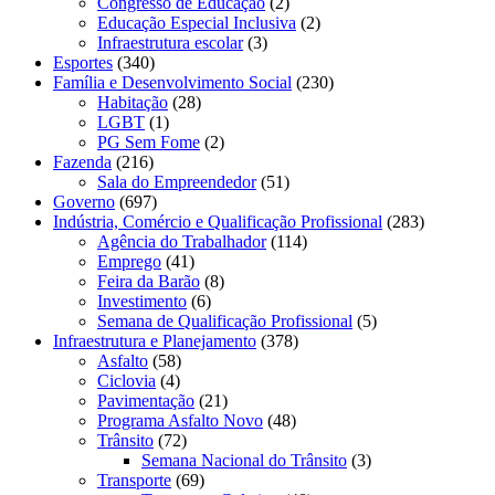
Congresso de Educação
(2)
Educação Especial Inclusiva
(2)
Infraestrutura escolar
(3)
Esportes
(340)
Família e Desenvolvimento Social
(230)
Habitação
(28)
LGBT
(1)
PG Sem Fome
(2)
Fazenda
(216)
Sala do Empreendedor
(51)
Governo
(697)
Indústria, Comércio e Qualificação Profissional
(283)
Agência do Trabalhador
(114)
Emprego
(41)
Feira da Barão
(8)
Investimento
(6)
Semana de Qualificação Profissional
(5)
Infraestrutura e Planejamento
(378)
Asfalto
(58)
Ciclovia
(4)
Pavimentação
(21)
Programa Asfalto Novo
(48)
Trânsito
(72)
Semana Nacional do Trânsito
(3)
Transporte
(69)