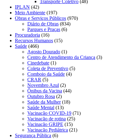
Transporte Coletivo
(48)
IPLAN
(42)
Meio Ambiente
(197)
Obras e Serviços Públicos
(970)
Diário de Obras
(834)
Parques e Praças
(6)
Procuradoria
(16)
Recursos Humanos
(15)
Saúde
(466)
Agosto Dourado
(1)
Centro de Atendimento da Criança
(3)
Cinedebate
(1)
Coleta de Preventivo
(5)
Comboio da Saúde
(4)
CRAR
(5)
Novembro Azul
(2)
Ônibus da Vacina
(44)
Outubro Rosa
(2)
Saúde da Mulher
(18)
Saúde Mental
(13)
Vacinação COVID-19
(71)
Vacinação de rotina
(25)
Vacinação GRIPE
(15)
Vacinação Pediátrica
(21)
Segurança Pública
(6)