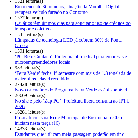
1521 leitura(s)
Em menos de 30 minutos, atuação da Muralha Digital
recupera veículo furtado no Contorno
1377 leitura(s)
Usuários têm últimos dias para solicitar o uso de créditos do
transporte coletivo
1131 leitura(s)
Lâmpadas de tecnologia LED já cobrem 80% de Ponta
Grossa
1391 leitura(s)
‘PG Bem Cuidada’: Prefeitura abre edital para empresas e
microempreendedores locais
983 leitura(s)
‘Feira Verde’ fecha 1º semestre com mais de 1,3 tonelada de
material reciclável recolhido
27428 leitura(s)
Novo calendário do Programa Feira Verde está disponível
20669 leitura(s)
No site e pelo ‘Zap PG’, Prefeitura libera consulta ao IPTU
2026
16281 leitura(s)
Pré-matrículas na Rede Municipal de Ensino para 2026
iniciam nesta terça (16)
14333 leitura(s)
Estudantes que utilizam meia-passagem poderão emitir o