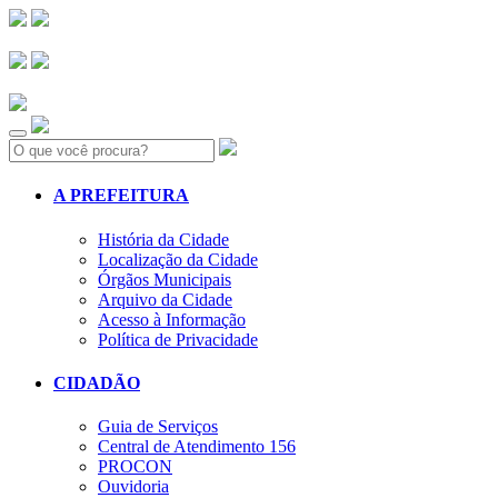
Search:
A PREFEITURA
História da Cidade
Localização da Cidade
Órgãos Municipais
Arquivo da Cidade
Acesso à Informação
Política de Privacidade
CIDADÃO
Guia de Serviços
Central de Atendimento 156
PROCON
Ouvidoria