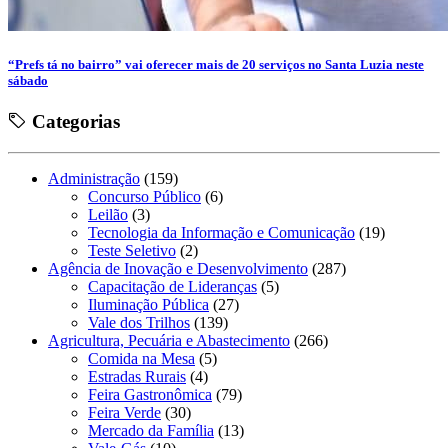
“Prefs tá no bairro” vai oferecer mais de 20 serviços no Santa Luzia neste
sábado
Categorias
Administração
(159)
Concurso Público
(6)
Leilão
(3)
Tecnologia da Informação e Comunicação
(19)
Teste Seletivo
(2)
Agência de Inovação e Desenvolvimento
(287)
Capacitação de Lideranças
(5)
Iluminação Pública
(27)
Vale dos Trilhos
(139)
Agricultura, Pecuária e Abastecimento
(266)
Comida na Mesa
(5)
Estradas Rurais
(4)
Feira Gastronômica
(79)
Feira Verde
(30)
Mercado da Família
(13)