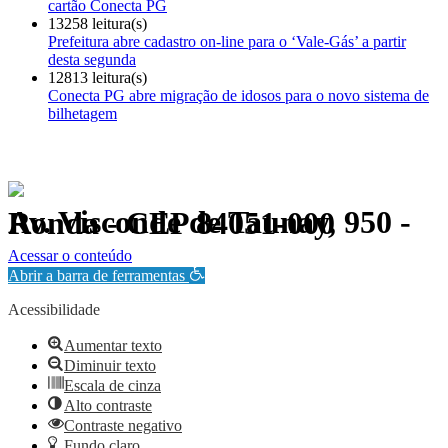
cartão Conecta PG
13258 leitura(s)
Prefeitura abre cadastro on-line para o ‘Vale-Gás’ a partir
desta segunda
12813 leitura(s)
Conecta PG abre migração de idosos para o novo sistema de
bilhetagem
Av. Visconde de Taunay, 950 - Ronda - CEP 84051-000
Política de Privacidade.
Acessar o conteúdo
Abrir a barra de ferramentas
Acessibilidade
Aumentar texto
Diminuir texto
Escala de cinza
Alto contraste
Contraste negativo
Fundo claro