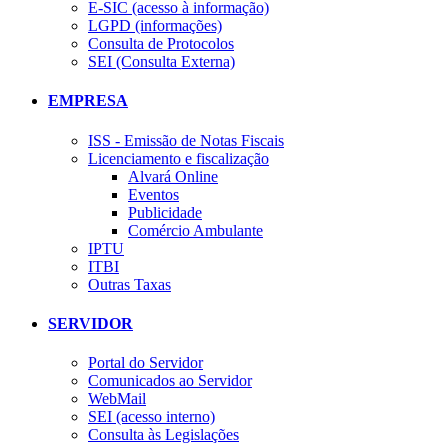
E-SIC (acesso à informação)
LGPD (informações)
Consulta de Protocolos
SEI (Consulta Externa)
EMPRESA
ISS - Emissão de Notas Fiscais
Licenciamento e fiscalização
Alvará Online
Eventos
Publicidade
Comércio Ambulante
IPTU
ITBI
Outras Taxas
SERVIDOR
Portal do Servidor
Comunicados ao Servidor
WebMail
SEI (acesso interno)
Consulta às Legislações