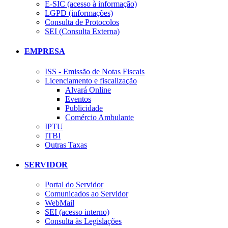
E-SIC (acesso à informação)
LGPD (informações)
Consulta de Protocolos
SEI (Consulta Externa)
EMPRESA
ISS - Emissão de Notas Fiscais
Licenciamento e fiscalização
Alvará Online
Eventos
Publicidade
Comércio Ambulante
IPTU
ITBI
Outras Taxas
SERVIDOR
Portal do Servidor
Comunicados ao Servidor
WebMail
SEI (acesso interno)
Consulta às Legislações