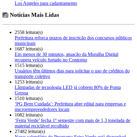
Los Angeles para cadastramento
Notícias Mais Lidas
2558 leitura(s)
Prefeitura reforça prazos de inscrição dos concursos públicos
municipais
1687 leitura(s)
Em menos de 30 minutos, atuação da Muralha Digital
recupera veículo furtado no Contorno
1515 leitura(s)
Usuários têm últimos dias para solicitar o uso de créditos do
transporte coletivo
1253 leitura(s)
Lâmpadas de tecnologia LED já cobrem 80% de Ponta
Grossa
1510 leitura(s)
‘PG Bem Cuidada’: Prefeitura abre edital para empresas e
microempreendedores locais
1082 leitura(s)
‘Feira Verde’ fecha 1º semestre com mais de 1,3 tonelada de
material reciclável recolhido
27482 leitura(s)
Novo calendário do Programa Feira Verde está disponível