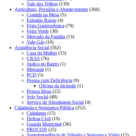
Vale dos Trilhos
(139)
Agricultura, Pecuária e Abastecimento
(266)
Comida na Mesa
(5)
Estradas Rurais
(4)
Feira Gastronômica
(79)
Feira Verde
(30)
Mercado da Família
(13)
Vale-Gás
(10)
Assistência Social
(562)
Casa da Mulher
(33)
CRAS
(76)
Justiça no Bairro
(1)
Migrante
(1)
PCD
(5)
Pessoa com Deficiência
(9)
Oficina da Inclusão
(1)
Pessoa Idosa
(22)
Selo Social
(48)
Serviço de Abordagem Social
(4)
Cidadania e Segurança Pública
(252)
Cidadania
(15)
Defesa Civil
(19)
Guarda Municipal
(36)
PROCON
(25)
Superintendência de Trânsito e Segurança Viária
(15)