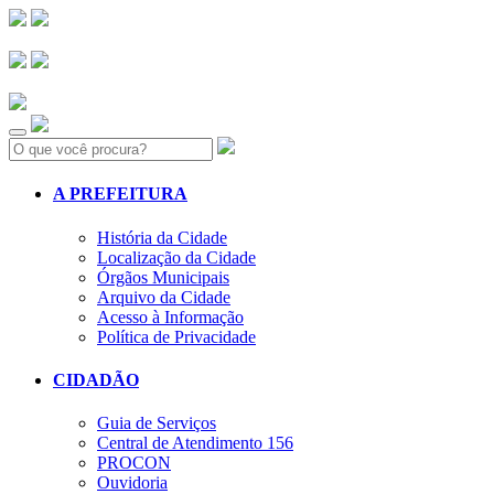
Search:
A PREFEITURA
História da Cidade
Localização da Cidade
Órgãos Municipais
Arquivo da Cidade
Acesso à Informação
Política de Privacidade
CIDADÃO
Guia de Serviços
Central de Atendimento 156
PROCON
Ouvidoria