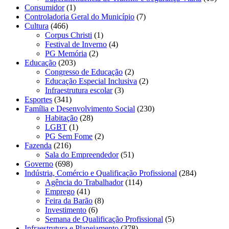
Consumidor
(1)
Controladoria Geral do Município
(7)
Cultura
(466)
Corpus Christi
(1)
Festival de Inverno
(4)
PG Memória
(2)
Educação
(203)
Congresso de Educação
(2)
Educação Especial Inclusiva
(2)
Infraestrutura escolar
(3)
Esportes
(341)
Família e Desenvolvimento Social
(230)
Habitação
(28)
LGBT
(1)
PG Sem Fome
(2)
Fazenda
(216)
Sala do Empreendedor
(51)
Governo
(698)
Indústria, Comércio e Qualificação Profissional
(284)
Agência do Trabalhador
(114)
Emprego
(41)
Feira da Barão
(8)
Investimento
(6)
Semana de Qualificação Profissional
(5)
Infraestrutura e Planejamento
(378)