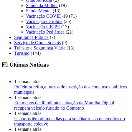
Outubro Rosa
(2)
Saúde da Mulher
(18)
Saúde Mental
(13)
Vacinação COVID-19
(71)
Vacinação de rotina
(25)
Vacinação GRIPE
(15)
Vacinação Pediátrica
(21)
Segurança Pública
(7)
Serviço de Obras Sociais
(9)
Trânsito e Segurança Viária
(13)
Turismo
(144)
Últimas Notícias
1 semana atrás
Prefeitura reforça prazos de inscrição dos concursos públicos
municipais
1 semana atrás
Em menos de 30 minutos, atuação da Muralha Digital
recupera veículo furtado no Contorno
1 semana atrás
Usuários têm últimos dias para solicitar o uso de créditos do
transporte coletivo
1 semana atrás