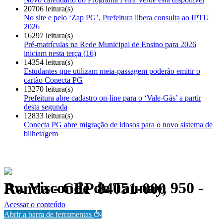
20706 leitura(s)
No site e pelo ‘Zap PG’, Prefeitura libera consulta ao IPTU
2026
16297 leitura(s)
Pré-matrículas na Rede Municipal de Ensino para 2026
iniciam nesta terça (16)
14354 leitura(s)
Estudantes que utilizam meia-passagem poderão emitir o
cartão Conecta PG
13270 leitura(s)
Prefeitura abre cadastro on-line para o ‘Vale-Gás’ a partir
desta segunda
12833 leitura(s)
Conecta PG abre migração de idosos para o novo sistema de
bilhetagem
Av. Visconde de Taunay, 950 - Ronda - CEP 84051-000
Política de Privacidade.
Acessar o conteúdo
Abrir a barra de ferramentas