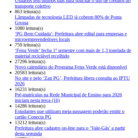
Usuários têm últimos dias para solicitar o uso de créditos do
transporte coletivo
863 leitura(s)
Lâmpadas de tecnologia LED já cobrem 80% de Ponta
Grossa
1080 leitura(s)
‘PG Bem Cuidada’: Prefeitura abre edital para empresas e
microempreendedores locais
759 leitura(s)
‘Feira Verde’ fecha 1º semestre com mais de 1,3 tonelada de
material reciclável recolhido
27296 leitura(s)
Novo calendário do Programa Feira Verde está disponível
20583 leitura(s)
No site e pelo ‘Zap PG’, Prefeitura libera consulta ao IPTU
2026
16231 leitura(s)
Pré-matrículas na Rede Municipal de Ensino para 2026
iniciam nesta terça (16)
14286 leitura(s)
Estudantes que utilizam meia-passagem poderão emitir o
cartão Conecta PG
13212 leitura(s)
Prefeitura abre cadastro on-line para o ‘Vale-Gás’ a partir
desta segunda