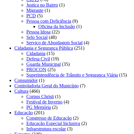
Justiça no Bairro
(1)
Migrante
(1)
PCD
(5)
Pessoa com Deficiência
(9)
Oficina da Inclusão
(1)
Pessoa Idosa
(22)
Selo Social
(48)
Serviço de Abordagem Social
(4)
Cidadania e Segurança Pública
(251)
Cidadania
(15)
Defesa Civil
(19)
Guarda Municipal
(35)
PROCON
(25)
Superintendência de Trânsito e Segurança Viária
(15)
Consumidor
(1)
Controladoria Geral do Município
(7)
Cultura
(466)
Corpus Christi
(1)
Festival de Inverno
(4)
PG Memória
(2)
Educação
(201)
Congresso de Educação
(2)
Educação Especial Inclusiva
(2)
Infraestrutura escolar
(3)