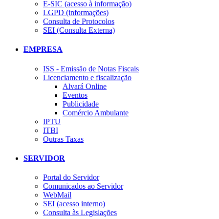
E-SIC (acesso à informação)
LGPD (informações)
Consulta de Protocolos
SEI (Consulta Externa)
EMPRESA
ISS - Emissão de Notas Fiscais
Licenciamento e fiscalização
Alvará Online
Eventos
Publicidade
Comércio Ambulante
IPTU
ITBI
Outras Taxas
SERVIDOR
Portal do Servidor
Comunicados ao Servidor
WebMail
SEI (acesso interno)
Consulta às Legislações