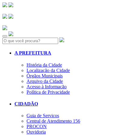
Search:
A PREFEITURA
História da Cidade
Localização da Cidade
Órgãos Municipais
Arquivo da Cidade
Acesso à Informação
Política de Privacidade
CIDADÃO
Guia de Serviços
Central de Atendimento 156
PROCON
Ouvidoria