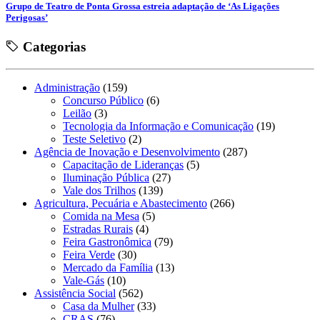
Grupo de Teatro de Ponta Grossa estreia adaptação de ‘As Ligações
Perigosas’
Categorias
Administração
(159)
Concurso Público
(6)
Leilão
(3)
Tecnologia da Informação e Comunicação
(19)
Teste Seletivo
(2)
Agência de Inovação e Desenvolvimento
(287)
Capacitação de Lideranças
(5)
Iluminação Pública
(27)
Vale dos Trilhos
(139)
Agricultura, Pecuária e Abastecimento
(266)
Comida na Mesa
(5)
Estradas Rurais
(4)
Feira Gastronômica
(79)
Feira Verde
(30)
Mercado da Família
(13)
Vale-Gás
(10)
Assistência Social
(562)
Casa da Mulher
(33)
CRAS
(76)