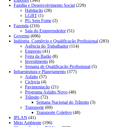
Esportes
(340)
Família e Desenvolvimento Social
(229)
Habitação
(28)
LGBT
(1)
PG Sem Fome
(2)
Fazenda
(216)
Sala do Empreendedor
(51)
Governo
(696)
Indústria, Comércio e Qualificação Profissional
(283)
Agência do Trabalhador
(114)
Emprego
(41)
Feira da Barão
(8)
Investimento
(6)
Semana de Qualificação Profissional
(5)
Infraestrutura e Planejamento
(377)
Asfalto
(57)
Ciclovia
(4)
Pavimentação
(21)
Programa Asfalto Novo
(48)
Trânsito
(72)
Semana Nacional do Trânsito
(3)
Transporte
(69)
Transporte Coletivo
(48)
IPLAN
(41)
Meio Ambiente
(196)