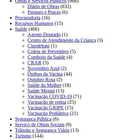
Obras e Serviços Públicos
(968)
Diário de Obras
(832)
Parques e Praças
(6)
Procuradoria
(16)
Recursos Humanos
(15)
Saúde
(466)
Agosto Dourado
(1)
Centro de Atendimento da Criança
(3)
Cinedebate
(1)
Coleta de Preventivo
(5)
Comboio da Saúde
(4)
CRAR
(5)
Novembro Azul
(2)
Ônibus da Vacina
(44)
Outubro Rosa
(2)
Saúde da Mulher
(18)
Saúde Mental
(13)
Vacinação COVID-19
(71)
Vacinação de rotina
(25)
Vacinação GRIPE
(15)
Vacinação Pediátrica
(21)
Segurança Pública
(6)
Serviço de Obras Sociais
(9)
Trânsito e Segurança Viária
(13)
Turismo
(144)