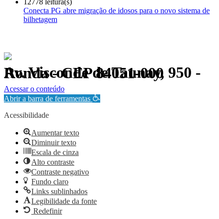
12778 leitura(s)
Conecta PG abre migração de idosos para o novo sistema de
bilhetagem
Av. Visconde de Taunay, 950 - Ronda - CEP 84051-000
Política de Privacidade.
Acessar o conteúdo
Abrir a barra de ferramentas
Acessibilidade
Aumentar texto
Diminuir texto
Escala de cinza
Alto contraste
Contraste negativo
Fundo claro
Links sublinhados
Legibilidade da fonte
Redefinir