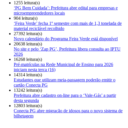
1255 leitura(s)
‘PG Bem Cuidada’: Prefeitura abre edital para empresas e
microempreendedores locais
904 leitura(s)
‘Feira Verde’ fecha 1º semestre com mais de 1,3 tonelada de
material reciclável recolhido
27392 leitura(s)
Novo calendário do Programa Feira Verde está disponível
20638 leitura(s)
No site e pelo ‘Zap PG’, Prefeitura libera consulta ao IPTU
2026
16268 leitura(s)
Pré-matrículas na Rede Municipal de Ensino para 2026
iniciam nesta terça (16)
14314 leitura(s)
Estudantes que utilizam meia-passagem poderão emitir o
cartão Conecta PG
13242 leitura(s)
Prefeitura abre cadastro on-line para o ‘Vale-Gás’ a partir
desta segunda
12803 leitura(s)
Conecta PG abre migração de idosos para o novo sistema de
bilhetagem