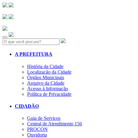
Search:
A PREFEITURA
História da Cidade
Localização da Cidade
Órgãos Municipais
Arquivo da Cidade
Acesso à Informação
Política de Privacidade
CIDADÃO
Guia de Serviços
Central de Atendimento 156
PROCON
Ouvidoria