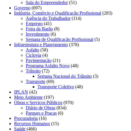
Sala do Empreendedor
(51)
Governo
(697)
Indústria, Comércio e Qualificação Profissional
(283)
Agência do Trabalhador
(114)
Emprego
(41)
Feira da Barão
(8)
Investimento
(6)
Semana de Qualificação Profissional
(5)
Infraestrutura e Planejamento
(378)
Asfalto
(58)
Ciclovia
(4)
Pavimentação
(21)
Programa Asfalto Novo
(48)
Trânsito
(72)
Semana Nacional do Trânsito
(3)
Transporte
(69)
Transporte Coletivo
(48)
IPLAN
(42)
Meio Ambiente
(197)
Obras e Serviços Públicos
(970)
Diário de Obras
(834)
Parques e Praças
(6)
Procuradoria
(16)
Recursos Humanos
(15)
Saúde
(466)