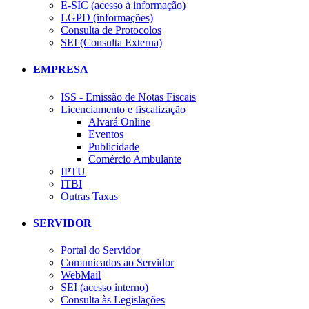
E-SIC (acesso à informação)
LGPD (informações)
Consulta de Protocolos
SEI (Consulta Externa)
EMPRESA
ISS - Emissão de Notas Fiscais
Licenciamento e fiscalização
Alvará Online
Eventos
Publicidade
Comércio Ambulante
IPTU
ITBI
Outras Taxas
SERVIDOR
Portal do Servidor
Comunicados ao Servidor
WebMail
SEI (acesso interno)
Consulta às Legislações