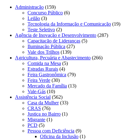
Administração
(159)
Concurso Público
(6)
Leilão
(3)
Tecnologia da Informação e Comunicação
(19)
Teste Seletivo
(2)
Agência de Inovação e Desenvolvimento
(287)
Capacitação de Lideranças
(5)
Iluminação Pública
(27)
Vale dos Trilhos
(139)
Agricultura, Pecuária e Abastecimento
(266)
Comida na Mesa
(5)
Estradas Rurais
(4)
Feira Gastronômica
(79)
Feira Verde
(30)
Mercado da Família
(13)
Vale-Gás
(10)
Assistência Social
(562)
Casa da Mulher
(33)
CRAS
(76)
Justiça no Bairro
(1)
Migrante
(1)
PCD
(5)
Pessoa com Deficiência
(9)
Oficina da Inclusão
(1)