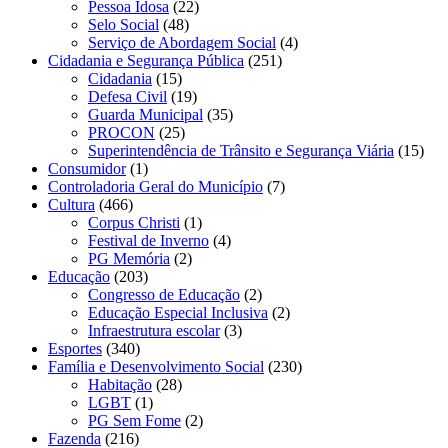
Pessoa Idosa
(22)
Selo Social
(48)
Serviço de Abordagem Social
(4)
Cidadania e Segurança Pública
(251)
Cidadania
(15)
Defesa Civil
(19)
Guarda Municipal
(35)
PROCON
(25)
Superintendência de Trânsito e Segurança Viária
(15)
Consumidor
(1)
Controladoria Geral do Município
(7)
Cultura
(466)
Corpus Christi
(1)
Festival de Inverno
(4)
PG Memória
(2)
Educação
(203)
Congresso de Educação
(2)
Educação Especial Inclusiva
(2)
Infraestrutura escolar
(3)
Esportes
(340)
Família e Desenvolvimento Social
(230)
Habitação
(28)
LGBT
(1)
PG Sem Fome
(2)
Fazenda
(216)