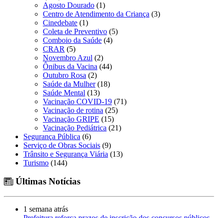
Agosto Dourado
(1)
Centro de Atendimento da Criança
(3)
Cinedebate
(1)
Coleta de Preventivo
(5)
Comboio da Saúde
(4)
CRAR
(5)
Novembro Azul
(2)
Ônibus da Vacina
(44)
Outubro Rosa
(2)
Saúde da Mulher
(18)
Saúde Mental
(13)
Vacinação COVID-19
(71)
Vacinação de rotina
(25)
Vacinação GRIPE
(15)
Vacinação Pediátrica
(21)
Segurança Pública
(6)
Serviço de Obras Sociais
(9)
Trânsito e Segurança Viária
(13)
Turismo
(144)
Últimas Notícias
1 semana atrás
Prefeitura reforça prazos de inscrição dos concursos públicos