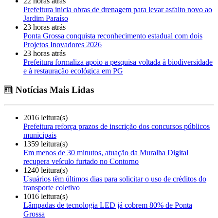
22 horas atrás
Prefeitura inicia obras de drenagem para levar asfalto novo ao
Jardim Paraíso
23 horas atrás
Ponta Grossa conquista reconhecimento estadual com dois
Projetos Inovadores 2026
23 horas atrás
Prefeitura formaliza apoio a pesquisa voltada à biodiversidade
e à restauração ecológica em PG
Notícias Mais Lidas
2016 leitura(s)
Prefeitura reforça prazos de inscrição dos concursos públicos
municipais
1359 leitura(s)
Em menos de 30 minutos, atuação da Muralha Digital
recupera veículo furtado no Contorno
1240 leitura(s)
Usuários têm últimos dias para solicitar o uso de créditos do
transporte coletivo
1016 leitura(s)
Lâmpadas de tecnologia LED já cobrem 80% de Ponta
Grossa