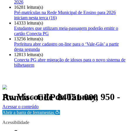
2026
16281 leitura(s)
Pré-matrículas na Rede Municipal de Ensino para 2026
iniciam nesta terça (16)
14333 leitura(s)
Estudantes que utilizam meia-passagem poderão emitir o
cartão Conecta PG
13256 leitura(s)
Prefeitura abre cadastro on-line para o ‘Vale-Gás’ a partir
desta segunda
12813 leitura(s)
Conecta PG abre migração de idosos para o novo sistema de
bilhetagem
Av. Visconde de Taunay, 950 - Ronda - CEP 84051-000
Política de Privacidade.
Acessar o conteúdo
Abrir a barra de ferramentas
Acessibilidade