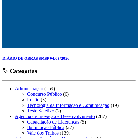
DIÁRIO DE OBRAS SMSP 04/08/2026
Categorias
Administração
(159)
Concurso Público
(6)
Leilão
(3)
Tecnologia da Informação e Comunicação
(19)
Teste Seletivo
(2)
Agência de Inovação e Desenvolvimento
(287)
Capacitação de Lideranças
(5)
Iluminação Pública
(27)
Vale dos Trilhos
(139)