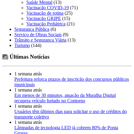
Saúde Mental
(13)
Vacinação COVID-19
(71)
Vacinação de rotina
(25)
Vacinação GRIPE
(15)
Vacinação Pediátrica
(21)
Segurança Pública
(6)
Serviço de Obras Sociais
(9)
Trânsito e Segurança Viária
(13)
Turismo
(144)
Últimas Notícias
1 semana atrás
Prefeitura reforça prazos de inscrição dos concursos públicos
municipais
1 semana atrás
Em menos de 30 minutos, atuação da Muralha Digital
recupera veículo furtado no Contorno
1 semana atrás
Usuários têm últimos dias para solicitar o uso de créditos do
transporte coletivo
1 semana atrás
Lâmpadas de tecnologia LED já cobrem 80% de Ponta
Grossa