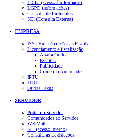
E-SIC (acesso à informação)
LGPD (informações)
Consulta de Protocolos
SEI (Consulta Externa)
EMPRESA
ISS - Emissão de Notas Fiscais
Licenciamento e fiscalização
Alvará Online
Eventos
Publicidade
Comércio Ambulante
IPTU
ITBI
Outras Taxas
SERVIDOR
Portal do Servidor
Comunicados ao Servidor
WebMail
SEI (acesso interno)
Consulta às Legislações