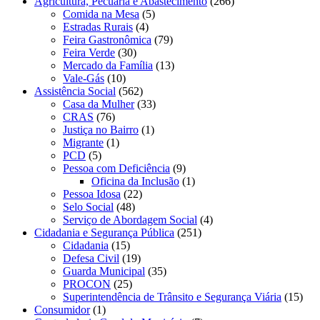
Agricultura, Pecuária e Abastecimento
(266)
Comida na Mesa
(5)
Estradas Rurais
(4)
Feira Gastronômica
(79)
Feira Verde
(30)
Mercado da Família
(13)
Vale-Gás
(10)
Assistência Social
(562)
Casa da Mulher
(33)
CRAS
(76)
Justiça no Bairro
(1)
Migrante
(1)
PCD
(5)
Pessoa com Deficiência
(9)
Oficina da Inclusão
(1)
Pessoa Idosa
(22)
Selo Social
(48)
Serviço de Abordagem Social
(4)
Cidadania e Segurança Pública
(251)
Cidadania
(15)
Defesa Civil
(19)
Guarda Municipal
(35)
PROCON
(25)
Superintendência de Trânsito e Segurança Viária
(15)
Consumidor
(1)