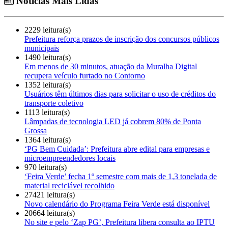
Notícias Mais Lidas
2229 leitura(s)
Prefeitura reforça prazos de inscrição dos concursos públicos
municipais
1490 leitura(s)
Em menos de 30 minutos, atuação da Muralha Digital
recupera veículo furtado no Contorno
1352 leitura(s)
Usuários têm últimos dias para solicitar o uso de créditos do
transporte coletivo
1113 leitura(s)
Lâmpadas de tecnologia LED já cobrem 80% de Ponta
Grossa
1364 leitura(s)
‘PG Bem Cuidada’: Prefeitura abre edital para empresas e
microempreendedores locais
970 leitura(s)
‘Feira Verde’ fecha 1º semestre com mais de 1,3 tonelada de
material reciclável recolhido
27421 leitura(s)
Novo calendário do Programa Feira Verde está disponível
20664 leitura(s)
No site e pelo ‘Zap PG’, Prefeitura libera consulta ao IPTU