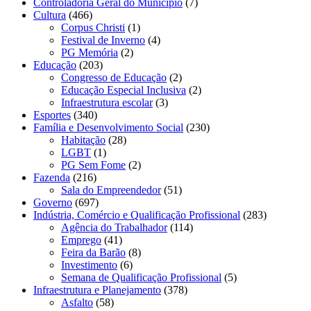
Controladoria Geral do Município
(7)
Cultura
(466)
Corpus Christi
(1)
Festival de Inverno
(4)
PG Memória
(2)
Educação
(203)
Congresso de Educação
(2)
Educação Especial Inclusiva
(2)
Infraestrutura escolar
(3)
Esportes
(340)
Família e Desenvolvimento Social
(230)
Habitação
(28)
LGBT
(1)
PG Sem Fome
(2)
Fazenda
(216)
Sala do Empreendedor
(51)
Governo
(697)
Indústria, Comércio e Qualificação Profissional
(283)
Agência do Trabalhador
(114)
Emprego
(41)
Feira da Barão
(8)
Investimento
(6)
Semana de Qualificação Profissional
(5)
Infraestrutura e Planejamento
(378)
Asfalto
(58)