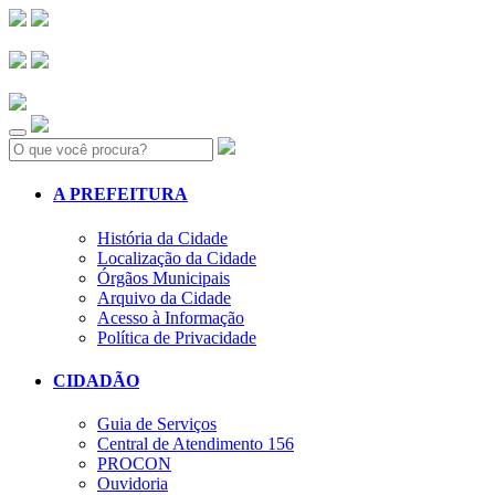
Search:
A PREFEITURA
História da Cidade
Localização da Cidade
Órgãos Municipais
Arquivo da Cidade
Acesso à Informação
Política de Privacidade
CIDADÃO
Guia de Serviços
Central de Atendimento 156
PROCON
Ouvidoria