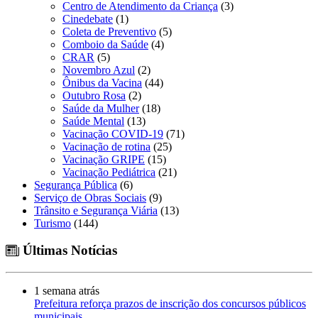
Centro de Atendimento da Criança
(3)
Cinedebate
(1)
Coleta de Preventivo
(5)
Comboio da Saúde
(4)
CRAR
(5)
Novembro Azul
(2)
Ônibus da Vacina
(44)
Outubro Rosa
(2)
Saúde da Mulher
(18)
Saúde Mental
(13)
Vacinação COVID-19
(71)
Vacinação de rotina
(25)
Vacinação GRIPE
(15)
Vacinação Pediátrica
(21)
Segurança Pública
(6)
Serviço de Obras Sociais
(9)
Trânsito e Segurança Viária
(13)
Turismo
(144)
Últimas Notícias
1 semana atrás
Prefeitura reforça prazos de inscrição dos concursos públicos
municipais