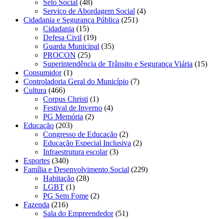
Selo Social
(48)
Serviço de Abordagem Social
(4)
Cidadania e Segurança Pública
(251)
Cidadania
(15)
Defesa Civil
(19)
Guarda Municipal
(35)
PROCON
(25)
Superintendência de Trânsito e Segurança Viária
(15)
Consumidor
(1)
Controladoria Geral do Município
(7)
Cultura
(466)
Corpus Christi
(1)
Festival de Inverno
(4)
PG Memória
(2)
Educação
(203)
Congresso de Educação
(2)
Educação Especial Inclusiva
(2)
Infraestrutura escolar
(3)
Esportes
(340)
Família e Desenvolvimento Social
(229)
Habitação
(28)
LGBT
(1)
PG Sem Fome
(2)
Fazenda
(216)
Sala do Empreendedor
(51)