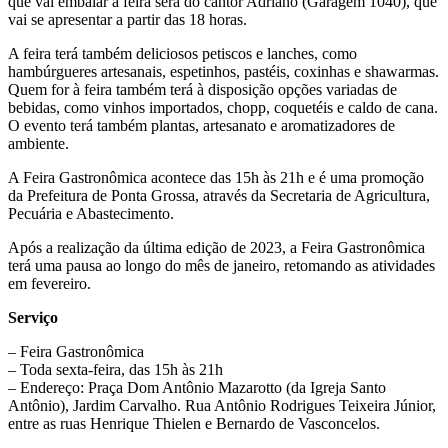
que vai embalar a feira será do cantor Adriano (Garagem 1040), que
vai se apresentar a partir das 18 horas.
A feira terá também deliciosos petiscos e lanches, como
hambúrgueres artesanais, espetinhos, pastéis, coxinhas e shawarmas.
Quem for à feira também terá à disposição opções variadas de
bebidas, como vinhos importados, chopp, coquetéis e caldo de cana.
O evento terá também plantas, artesanato e aromatizadores de
ambiente.
A Feira Gastronômica acontece das 15h às 21h e é uma promoção
da Prefeitura de Ponta Grossa, através da Secretaria de Agricultura,
Pecuária e Abastecimento.
Após a realização da última edição de 2023, a Feira Gastronômica
terá uma pausa ao longo do mês de janeiro, retomando as atividades
em fevereiro.
Serviço
– Feira Gastronômica
– Toda sexta-feira, das 15h às 21h
– Endereço: Praça Dom Antônio Mazarotto (da Igreja Santo
Antônio), Jardim Carvalho. Rua Antônio Rodrigues Teixeira Júnior,
entre as ruas Henrique Thielen e Bernardo de Vasconcelos.