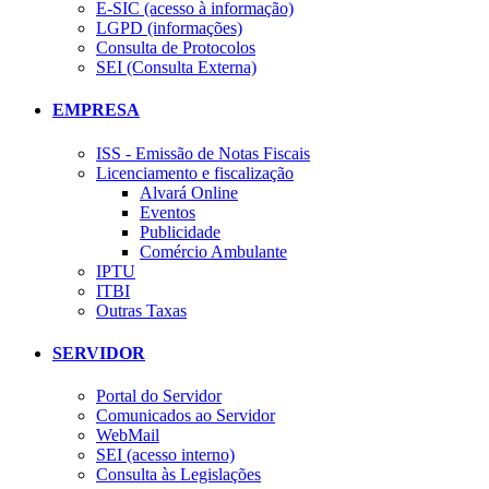
E-SIC (acesso à informação)
LGPD (informações)
Consulta de Protocolos
SEI (Consulta Externa)
EMPRESA
ISS - Emissão de Notas Fiscais
Licenciamento e fiscalização
Alvará Online
Eventos
Publicidade
Comércio Ambulante
IPTU
ITBI
Outras Taxas
SERVIDOR
Portal do Servidor
Comunicados ao Servidor
WebMail
SEI (acesso interno)
Consulta às Legislações