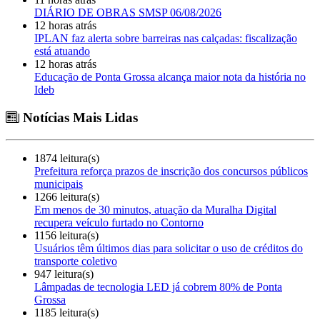
DIÁRIO DE OBRAS SMSP 06/08/2026
12 horas atrás
IPLAN faz alerta sobre barreiras nas calçadas: fiscalização
está atuando
12 horas atrás
Educação de Ponta Grossa alcança maior nota da história no
Ideb
Notícias Mais Lidas
1874 leitura(s)
Prefeitura reforça prazos de inscrição dos concursos públicos
municipais
1266 leitura(s)
Em menos de 30 minutos, atuação da Muralha Digital
recupera veículo furtado no Contorno
1156 leitura(s)
Usuários têm últimos dias para solicitar o uso de créditos do
transporte coletivo
947 leitura(s)
Lâmpadas de tecnologia LED já cobrem 80% de Ponta
Grossa
1185 leitura(s)