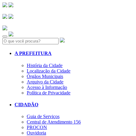
Search:
A PREFEITURA
História da Cidade
Localização da Cidade
Órgãos Municipais
Arquivo da Cidade
Acesso à Informação
Política de Privacidade
CIDADÃO
Guia de Serviços
Central de Atendimento 156
PROCON
Ouvidoria