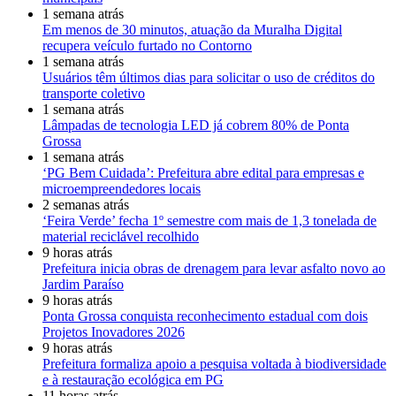
1 semana atrás
Em menos de 30 minutos, atuação da Muralha Digital
recupera veículo furtado no Contorno
1 semana atrás
Usuários têm últimos dias para solicitar o uso de créditos do
transporte coletivo
1 semana atrás
Lâmpadas de tecnologia LED já cobrem 80% de Ponta
Grossa
1 semana atrás
‘PG Bem Cuidada’: Prefeitura abre edital para empresas e
microempreendedores locais
2 semanas atrás
‘Feira Verde’ fecha 1º semestre com mais de 1,3 tonelada de
material reciclável recolhido
9 horas atrás
Prefeitura inicia obras de drenagem para levar asfalto novo ao
Jardim Paraíso
9 horas atrás
Ponta Grossa conquista reconhecimento estadual com dois
Projetos Inovadores 2026
9 horas atrás
Prefeitura formaliza apoio a pesquisa voltada à biodiversidade
e à restauração ecológica em PG
11 horas atrás