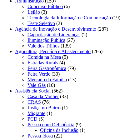
Administração
(159)
Concurso Público
(6)
Leilão
(3)
Tecnologia da Informação e Comunicação
(19)
Teste Seletivo
(2)
Agência de Inovação e Desenvolvimento
(287)
Capacitação de Lideranças
(5)
Iluminação Pública
(27)
Vale dos Trilhos
(139)
Agricultura, Pecuária e Abastecimento
(266)
Comida na Mesa
(5)
Estradas Rurais
(4)
Feira Gastronômica
(79)
Feira Verde
(30)
Mercado da Família
(13)
Vale-Gás
(10)
Assistência Social
(562)
Casa da Mulher
(33)
CRAS
(76)
Justiça no Bairro
(1)
Migrante
(1)
PCD
(5)
Pessoa com Deficiência
(9)
Oficina da Inclusão
(1)
Pessoa Idosa
(22)