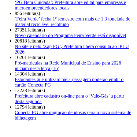
‘PG Bem Cuidada’: Prefeitura abre edital para empresas e
microempreendedores locais
856 leitura(s)
‘Feira Verde’ fecha 1º semestre com mais de 1,3 tonelada de
material reciclável recolhido
27351 leitura(s)
Novo calendário do Programa Feira Verde está disponível
20618 leitura(s)
No site e pelo ‘Zap PG’, Prefeitura libera consulta ao IPTU
2026
16261 leitura(s)
Pré-matrículas na Rede Municipal de Ensino para 2026
iniciam nesta terça (16)
14304 leitura(s)
Estudantes que utilizam meia-passagem poderão emitir o
cartão Conecta PG
13228 leitura(s)
Prefeitura abre cadastro on-line para o ‘Vale-Gás’ a partir
desta segunda
12794 leitura(s)
Conecta PG abre migração de idosos para o novo sistema de
bilhetagem