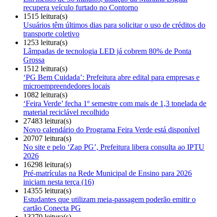
recupera veículo furtado no Contorno
1515 leitura(s)
Usuários têm últimos dias para solicitar o uso de créditos do
transporte coletivo
1253 leitura(s)
Lâmpadas de tecnologia LED já cobrem 80% de Ponta
Grossa
1512 leitura(s)
‘PG Bem Cuidada’: Prefeitura abre edital para empresas e
microempreendedores locais
1082 leitura(s)
‘Feira Verde’ fecha 1º semestre com mais de 1,3 tonelada de
material reciclável recolhido
27483 leitura(s)
Novo calendário do Programa Feira Verde está disponível
20707 leitura(s)
No site e pelo ‘Zap PG’, Prefeitura libera consulta ao IPTU
2026
16298 leitura(s)
Pré-matrículas na Rede Municipal de Ensino para 2026
iniciam nesta terça (16)
14355 leitura(s)
Estudantes que utilizam meia-passagem poderão emitir o
cartão Conecta PG
13270 leitura(s)