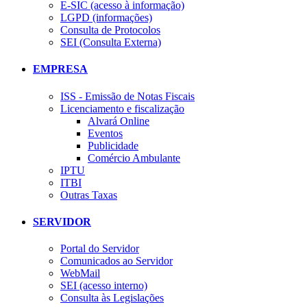
E-SIC (acesso à informação)
LGPD (informações)
Consulta de Protocolos
SEI (Consulta Externa)
EMPRESA
ISS - Emissão de Notas Fiscais
Licenciamento e fiscalização
Alvará Online
Eventos
Publicidade
Comércio Ambulante
IPTU
ITBI
Outras Taxas
SERVIDOR
Portal do Servidor
Comunicados ao Servidor
WebMail
SEI (acesso interno)
Consulta às Legislações