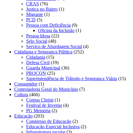
CRAS
(76)
Justiça no Bairro
(1)
Migrante
(1)
PCD
(5)
Pessoa com Deficiência
(9)
Oficina da Inclusão
(1)
Pessoa Idosa
(22)
Selo Social
(48)
Serviço de Abordagem Social
(4)
Cidadania e Segurança Pública
(252)
Cidadania
(15)
Defesa Civil
(19)
Guarda Municipal
(36)
PROCON
(25)
Superintendência de Trânsito e Segurança Viária
(15)
Consumidor
(1)
Controladoria Geral do Município
(7)
Cultura
(466)
Corpus Christi
(1)
Festival de Inverno
(4)
PG Memória
(2)
Educação
(203)
Congresso de Educação
(2)
Educação Especial Inclusiva
(2)
Infraestrutura escolar
(3)