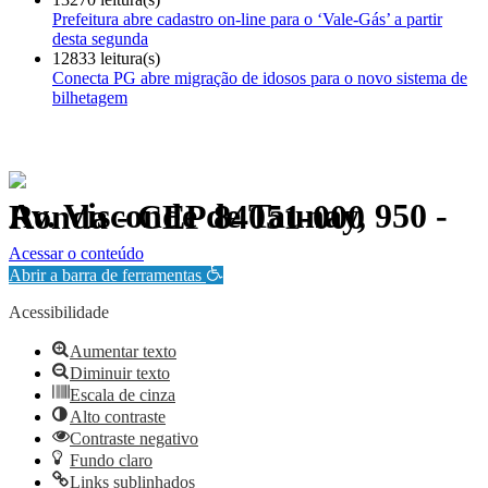
Prefeitura abre cadastro on-line para o ‘Vale-Gás’ a partir
desta segunda
12833 leitura(s)
Conecta PG abre migração de idosos para o novo sistema de
bilhetagem
Av. Visconde de Taunay, 950 - Ronda - CEP 84051-000
Política de Privacidade.
Acessar o conteúdo
Abrir a barra de ferramentas
Acessibilidade
Aumentar texto
Diminuir texto
Escala de cinza
Alto contraste
Contraste negativo
Fundo claro
Links sublinhados