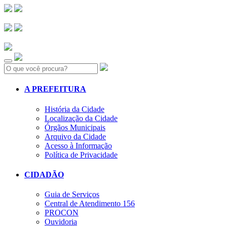
Search:
A PREFEITURA
História da Cidade
Localização da Cidade
Órgãos Municipais
Arquivo da Cidade
Acesso à Informação
Política de Privacidade
CIDADÃO
Guia de Serviços
Central de Atendimento 156
PROCON
Ouvidoria