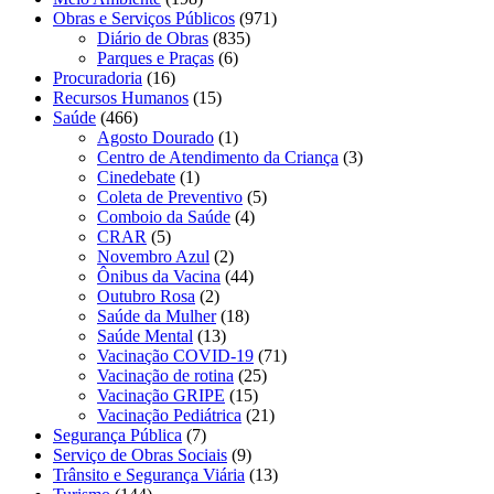
Obras e Serviços Públicos
(971)
Diário de Obras
(835)
Parques e Praças
(6)
Procuradoria
(16)
Recursos Humanos
(15)
Saúde
(466)
Agosto Dourado
(1)
Centro de Atendimento da Criança
(3)
Cinedebate
(1)
Coleta de Preventivo
(5)
Comboio da Saúde
(4)
CRAR
(5)
Novembro Azul
(2)
Ônibus da Vacina
(44)
Outubro Rosa
(2)
Saúde da Mulher
(18)
Saúde Mental
(13)
Vacinação COVID-19
(71)
Vacinação de rotina
(25)
Vacinação GRIPE
(15)
Vacinação Pediátrica
(21)
Segurança Pública
(7)
Serviço de Obras Sociais
(9)
Trânsito e Segurança Viária
(13)