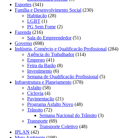
Esportes
(341)
Família e Desenvolvimento Social
(230)
Habitação
(28)
LGBT
(1)
PG Sem Fome
(2)
Fazenda
(216)
Sala do Empreendedor
(51)
Governo
(698)
Indústria, Comércio e Qualificação Profissional
(284)
Agência do Trabalhador
(114)
Emprego
(41)
Feira da Barão
(8)
Investimento
(6)
Semana de Qualificação Profissional
(5)
Infraestrutura e Planejamento
(378)
Asfalto
(58)
Ciclovia
(4)
Pavimentação
(21)
Programa Asfalto Novo
(48)
Trânsito
(72)
Semana Nacional do Trânsito
(3)
Transporte
(69)
Transporte Coletivo
(48)
IPLAN
(42)
Meio Ambiente
(198)