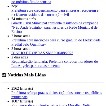
no próximo fim de semana
hoje
Prefeitura abre credenciamento para empresas receberem e
reciclarem resíduos da construção civil
54 minutos atrás
Guarda Civil Municipal apresenta resultados da campanha
“Não Ande Sozinho” para gestores da Rede Municipal de
Ensino
3 horas atrás
Prefeitura abre inscrições para curso gratuito de Eletricidade
Predial pelo Qualifica+
3 horas atrás
DIÁRIO DE OBRAS SMSP 10/08/2026
2 dias atrás
Regularização fundiária: Prefeitura convoca moradores do
Los Angeles para cadastramento
Notícias Mais Lidas
2562 leitura(s)
Prefeitura reforça prazos de inscrição dos concursos públicos
municipais
1687 leitura(s)
Em menos de 30 minutos, atuação da Muralha Digital