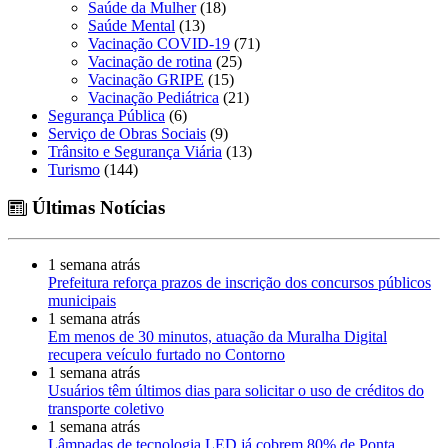
Saúde da Mulher
(18)
Saúde Mental
(13)
Vacinação COVID-19
(71)
Vacinação de rotina
(25)
Vacinação GRIPE
(15)
Vacinação Pediátrica
(21)
Segurança Pública
(6)
Serviço de Obras Sociais
(9)
Trânsito e Segurança Viária
(13)
Turismo
(144)
Últimas Notícias
1 semana atrás
Prefeitura reforça prazos de inscrição dos concursos públicos
municipais
1 semana atrás
Em menos de 30 minutos, atuação da Muralha Digital
recupera veículo furtado no Contorno
1 semana atrás
Usuários têm últimos dias para solicitar o uso de créditos do
transporte coletivo
1 semana atrás
Lâmpadas de tecnologia LED já cobrem 80% de Ponta