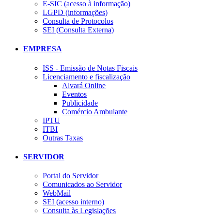
E-SIC (acesso à informação)
LGPD (informações)
Consulta de Protocolos
SEI (Consulta Externa)
EMPRESA
ISS - Emissão de Notas Fiscais
Licenciamento e fiscalização
Alvará Online
Eventos
Publicidade
Comércio Ambulante
IPTU
ITBI
Outras Taxas
SERVIDOR
Portal do Servidor
Comunicados ao Servidor
WebMail
SEI (acesso interno)
Consulta às Legislações