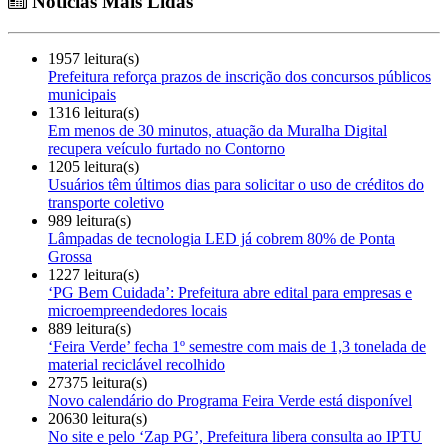
Notícias Mais Lidas
1957 leitura(s)
Prefeitura reforça prazos de inscrição dos concursos públicos
municipais
1316 leitura(s)
Em menos de 30 minutos, atuação da Muralha Digital
recupera veículo furtado no Contorno
1205 leitura(s)
Usuários têm últimos dias para solicitar o uso de créditos do
transporte coletivo
989 leitura(s)
Lâmpadas de tecnologia LED já cobrem 80% de Ponta
Grossa
1227 leitura(s)
‘PG Bem Cuidada’: Prefeitura abre edital para empresas e
microempreendedores locais
889 leitura(s)
‘Feira Verde’ fecha 1º semestre com mais de 1,3 tonelada de
material reciclável recolhido
27375 leitura(s)
Novo calendário do Programa Feira Verde está disponível
20630 leitura(s)
No site e pelo ‘Zap PG’, Prefeitura libera consulta ao IPTU