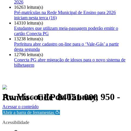
2026
16263 leitura(s)
Pré-matrículas na Rede Municipal de Ensino para 2026
iniciam nesta terça (16)
14310 leitura(s)
Estudantes que utilizam meia-passagem poderão emitir o
cartão Conecta PG
13238 leitura(s)
Prefeitura abre cadastro on-line para o ‘Vale-Gás’ a partir
desta segunda
12796 leitura(s)
Conecta PG abre migração de idosos para o novo sistema de
bilhetagem
Av. Visconde de Taunay, 950 - Ronda - CEP 84051-000
Política de Privacidade.
Acessar o conteúdo
Abrir a barra de ferramentas
Acessibilidade