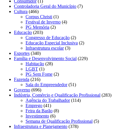
Consumidor
(1)
Controladoria Geral do Município
(7)
Cultura
(466)
Corpus Christi
(1)
Festival de Inverno
(4)
PG Memória
(2)
Educação
(203)
Congresso de Educação
(2)
Educação Especial Inclusiva
(2)
Infraestrutura escolar
(3)
Esportes
(340)
Família e Desenvolvimento Social
(229)
Habitação
(28)
LGBT
(1)
PG Sem Fome
(2)
Fazenda
(216)
Sala do Empreendedor
(51)
Governo
(696)
Indústria, Comércio e Qualificação Profissional
(283)
Agência do Trabalhador
(114)
Emprego
(41)
Feira da Barão
(8)
Investimento
(6)
Semana de Qualificação Profissional
(5)
Infraestrutura e Planejamento
(378)