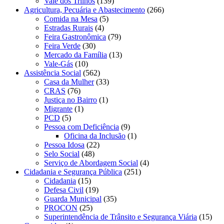
Vale dos Trilhos
(139)
Agricultura, Pecuária e Abastecimento
(266)
Comida na Mesa
(5)
Estradas Rurais
(4)
Feira Gastronômica
(79)
Feira Verde
(30)
Mercado da Família
(13)
Vale-Gás
(10)
Assistência Social
(562)
Casa da Mulher
(33)
CRAS
(76)
Justiça no Bairro
(1)
Migrante
(1)
PCD
(5)
Pessoa com Deficiência
(9)
Oficina da Inclusão
(1)
Pessoa Idosa
(22)
Selo Social
(48)
Serviço de Abordagem Social
(4)
Cidadania e Segurança Pública
(251)
Cidadania
(15)
Defesa Civil
(19)
Guarda Municipal
(35)
PROCON
(25)
Superintendência de Trânsito e Segurança Viária
(15)