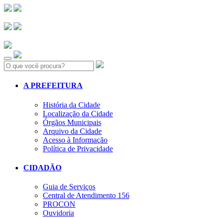
Search:
A PREFEITURA
História da Cidade
Localização da Cidade
Órgãos Municipais
Arquivo da Cidade
Acesso à Informação
Política de Privacidade
CIDADÃO
Guia de Serviços
Central de Atendimento 156
PROCON
Ouvidoria