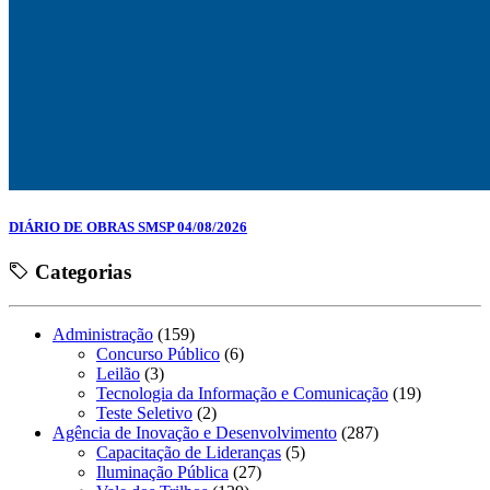
DIÁRIO DE OBRAS SMSP 04/08/2026
Categorias
Administração
(159)
Concurso Público
(6)
Leilão
(3)
Tecnologia da Informação e Comunicação
(19)
Teste Seletivo
(2)
Agência de Inovação e Desenvolvimento
(287)
Capacitação de Lideranças
(5)
Iluminação Pública
(27)